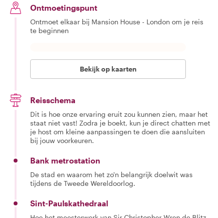
Ontmoetingspunt
Ontmoet elkaar bij Mansion House - London om je reis
te beginnen
Bekijk op kaarten
Reisschema
Dit is hoe onze ervaring eruit zou kunnen zien, maar het
staat niet vast! Zodra je boekt, kun je direct chatten met
je host om kleine aanpassingen te doen die aansluiten
bij jouw voorkeuren.
Bank metrostation
De stad en waarom het zo'n belangrijk doelwit was
tijdens de Tweede Wereldoorlog.
Sint-Paulskathedraal
Hoe het meesterwerk van Sir Christopher Wren de Blitz