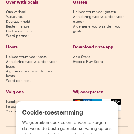
Over Withlocals
Gasten
Ons verhaal
Helpcentrum voor gasten
Vacatures
Annuleringsvoorwaarden voor
Duurzaamheid
gasten
Bestemmingen
Algemene voorwaarden voor
Cadeaubonnen
gasten
Word partner
Hosts
Download onze app
Helpcentrum voor hosts
App Store
Annuleringsvoorwaarden voor
Google Play Store
hosts
Algemene voorwaarden voor
hosts
Word een host
Volg ons
Wij accepteren
Mastercard, Visa, Amex, Di
Facebook
Instagram
Cookie-toestemming
YouTube
Beschikbaarheid varieert per bestemming
We gebruiken cookies om ervoor te zorgen
dat we je de beste gebruikerservaring op ons