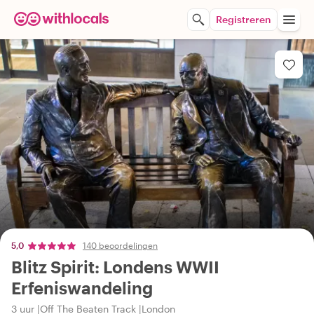
Registreren
5,0
140 beoordelingen
Blitz Spirit: Londens WWII
Erfeniswandeling
3 uur
Off The Beaten Track
London