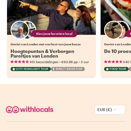
Kies jouw favoriete local
Geniet van Londen met een host van jouw keuze
Geniet van Londen
Hoogtepunten & Verborgen
De 10 proev
Pareltjes van Londen
•
•
415 beoordelingen
€63.98
pp
3 uur
540 
CITY HIGHLIGHT TOUR
DIRECT BEVESTIGD
FOOD TOUR
EUR (€)