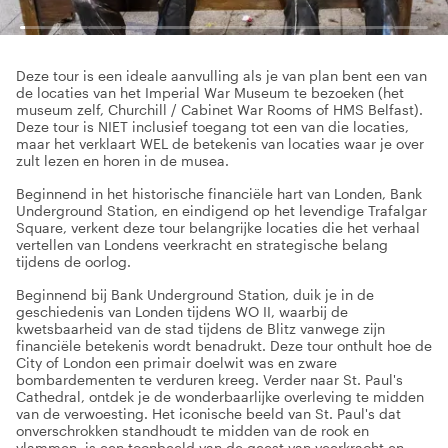
Deze tour is een ideale aanvulling als je van plan bent een van
de locaties van het Imperial War Museum te bezoeken (het
museum zelf, Churchill / Cabinet War Rooms of HMS Belfast).
Deze tour is NIET inclusief toegang tot een van die locaties,
maar het verklaart WEL de betekenis van locaties waar je over
zult lezen en horen in de musea.
Beginnend in het historische financiële hart van Londen, Bank
Underground Station, en eindigend op het levendige Trafalgar
Square, verkent deze tour belangrijke locaties die het verhaal
vertellen van Londens veerkracht en strategische belang
tijdens de oorlog.
Beginnend bij Bank Underground Station, duik je in de
geschiedenis van Londen tijdens WO II, waarbij de
kwetsbaarheid van de stad tijdens de Blitz vanwege zijn
financiële betekenis wordt benadrukt. Deze tour onthult hoe de
City of London een primair doelwit was en zware
bombardementen te verduren kreeg. Verder naar St. Paul's
Cathedral, ontdek je de wonderbaarlijke overleving te midden
van de verwoesting. Het iconische beeld van St. Paul's dat
onverschrokken standhoudt te midden van de rook en
vlammen, is een toonbeeld van de geest van veerkracht en