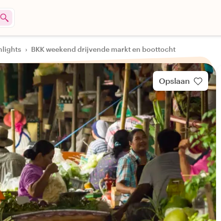
hlights
›
BKK weekend drijvende markt en boottocht
Opslaan