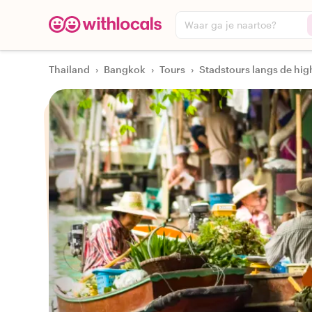
Waar ga je naartoe?
Thailand
›
Bangkok
›
Tours
›
Stadstours langs de hig