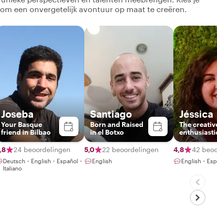
 om een onvergetelijk avontuur op maat te creëren.
Joseba
Santiago
Jéssica
Your Basque
Born and Raised
The creativ
friend in Bilbao
in el Botxo
enthusiasti
global citiz
,8
24 beoordelingen
5,0
22 beoordelingen
4,8
42 beoo
Deutsch・English・Español・
English
English・Esp
Italiano