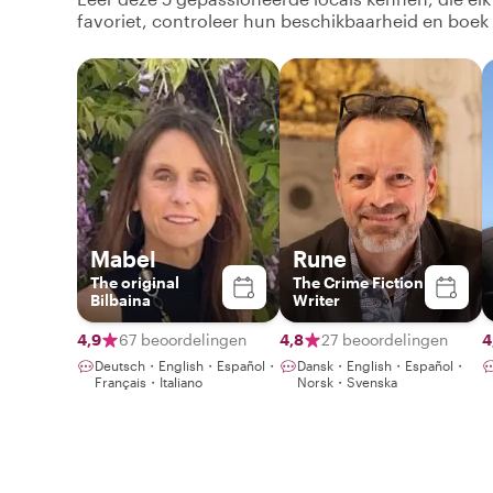
favoriet, controleer hun beschikbaarheid en boek
Mabel
Rune
The original
The Crime Fiction
Bilbaina
Writer
4,9
67 beoordelingen
4,8
27 beoordelingen
4
Deutsch・English・Español・
Dansk・English・Español・
Français・Italiano
Norsk・Svenska