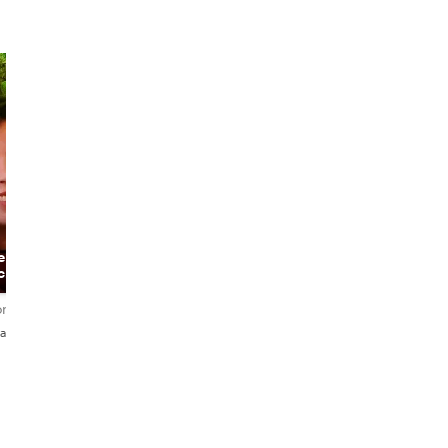
e and
c
en.
rdelingen
añol・Português