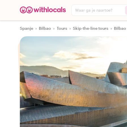
Waar ga je naartoe?
Spanje
›
Bilbao
›
Tours
›
Skip-the-line tours
›
Bilbao