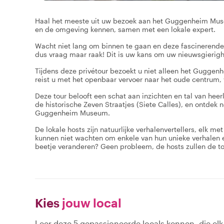
Haal het meeste uit uw bezoek aan het Guggenheim Muse
en de omgeving kennen, samen met een lokale expert.
Wacht niet lang om binnen te gaan en deze fascinerende a
dus vraag maar raak! Dit is uw kans om uw nieuwsgieri
Tijdens deze privétour bezoekt u niet alleen het Guggen
reist u met het openbaar vervoer naar het oude centrum, 
Deze tour belooft een schat aan inzichten en tal van heer
de historische Zeven Straatjes (Siete Calles), en ontdek
Guggenheim Museum.
De lokale hosts zijn natuurlijke verhalenvertellers, elk m
kunnen niet wachten om enkele van hun unieke verhalen e
beetje veranderen? Geen probleem, de hosts zullen de t
Kies
jouw local
Leer deze 5 gepassioneerde locals kennen, die el