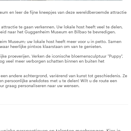
um en leer de fijne kneepjes van deze wereldberoemde attractie
ttractie te gaan verkennen. Uw lokale host heeft veel te delen,
gheid naar het Guggenheim Museum en Bilbao te bevredigen.
heim Museum; uw lokale host heeft meer voor u in petto. Samen
waar heerlijke pintxos klaarstaan om van te genieten.
lijke proeverijen. Verken de iconische bloemensculptuur "Puppy",
 nog veel meer verborgen schatten binnen en buiten het
et een andere achtergrond, variërend van kunst tot geschiedenis. Ze
n persoonlijke anekdotes met u te delen! Wilt u de route een
our graag personaliseren naar uw wensen.
k unieke perspectieven en talenten meebrengen. Kies je