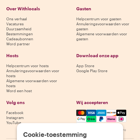
Over Withlocals
Gasten
Ons verhaal
Helpcentrum voor gasten
Vacatures
Annuleringsvoorwaarden voor
Duurzaamheid
gasten
Bestemmingen
Algemene voorwaarden voor
Cadeaubonnen
gasten
Word partner
Hosts
Download onze app
Helpcentrum voor hosts
App Store
Annuleringsvoorwaarden voor
Google Play Store
hosts
Algemene voorwaarden voor
hosts
Word een host
Volg ons
Wij accepteren
Mastercard, Visa, Amex, Di
Facebook
Instagram
YouTube
Beschikbaarheid varieert per bestemming
Cookie-toestemming