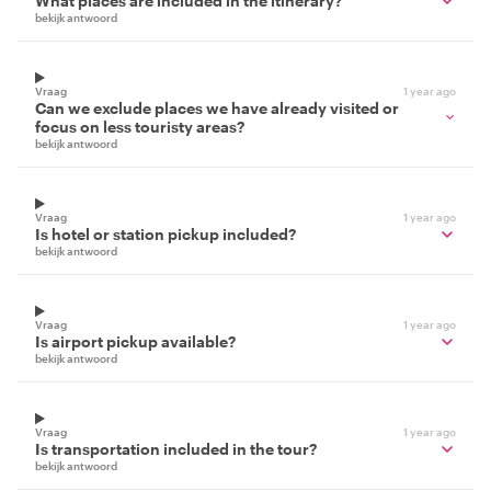
What places are included in the itinerary?
bekijk antwoord
Vraag
1 year ago
Can we exclude places we have already visited or
focus on less touristy areas?
bekijk antwoord
Vraag
1 year ago
Is hotel or station pickup included?
bekijk antwoord
Vraag
1 year ago
Is airport pickup available?
bekijk antwoord
Vraag
1 year ago
Is transportation included in the tour?
bekijk antwoord