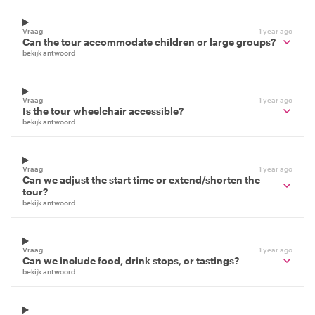
Vraag
1 year ago
Can the tour accommodate children or large groups?
bekijk antwoord
Vraag
1 year ago
Is the tour wheelchair accessible?
bekijk antwoord
Vraag
1 year ago
Can we adjust the start time or extend/shorten the
tour?
bekijk antwoord
Vraag
1 year ago
Can we include food, drink stops, or tastings?
bekijk antwoord