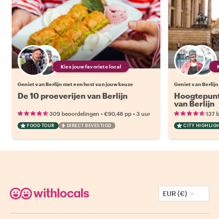
Kies jouw favoriete local
Geniet van Berlijn met een host van jouw keuze
Geniet van Berlij
De 10 proeverijen van Berlijn
Hoogtepunt
van Berlijn
•
•
309 beoordelingen
€90.48
pp
3 uur
137 
FOOD TOUR
DIRECT BEVESTIGD
CITY HIGHLIG
EUR (€)