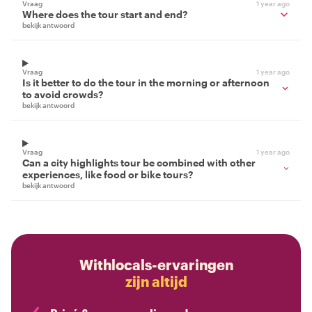
Vraag
1 year ago
Where does the tour start and end?
bekijk antwoord
Vraag
1 year ago
Is it better to do the tour in the morning or afternoon
to avoid crowds?
bekijk antwoord
Vraag
1 year ago
Can a city highlights tour be combined with other
experiences, like food or bike tours?
bekijk antwoord
Withlocals-ervaringen
zijn altijd