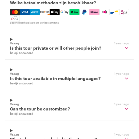
Welke betaalmethoden zijn beschikbaar?
Mastercard, Visa, Amex, Discover, Apple Pay, Google Pay
Beschikbaarheid varieert per bestemming
Vraag
1 year ago
Is this tour private or will other people join?
bekijk antwoord
Vraag
1 year ago
Is this tour available in multiple languages?
bekijk antwoord
Vraag
1 year ago
Can the tour be customized?
bekijk antwoord
Vraag
1 year ago