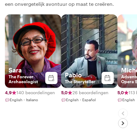
een onvergetelijk avontuur op maat te creëren.
Sara
Mich
Pablo
The Forever
Advent
Archaeologist
The Storyteller
Opera 
4,9
140 beoordelingen
5,0
26 beoordelingen
5,0
113
English・Italiano
English・Español
English