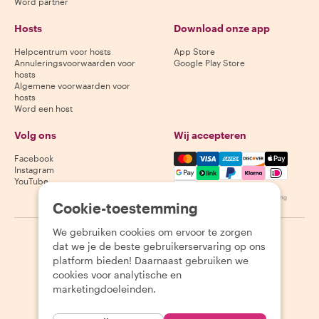
Word partner
Hosts
Download onze app
Helpcentrum voor hosts
App Store
Annuleringsvoorwaarden voor
Google Play Store
hosts
Algemene voorwaarden voor
hosts
Word een host
Volg ons
Wij accepteren
Mastercard, Visa, Amex, Di
Facebook
Instagram
YouTube
Beschikbaarheid varieert per bestemming
Cookie-toestemming
We gebruiken cookies om ervoor te zorgen
©
2026
Withlocals.com
|
Privacybeleid
|
Cookies
|
Sitemap
dat we je de beste gebruikerservaring op ons
platform bieden! Daarnaast gebruiken we
cookies voor analytische en
marketingdoeleinden.