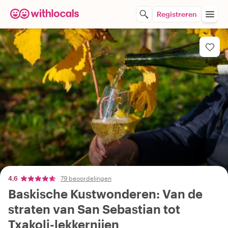
Registreren
4,6
79 beoordelingen
Baskische Kustwonderen: Van de
straten van San Sebastian tot
Txakoli-lekkernijen