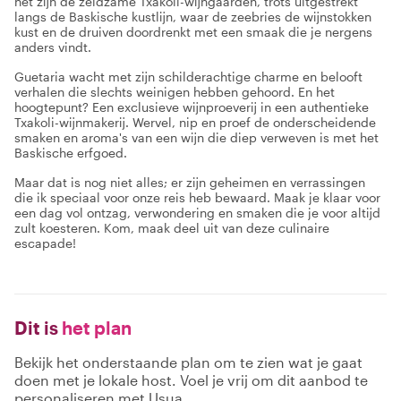
het zijn de zeldzame Txakoli-wijngaarden, trots uitgestrekt
langs de Baskische kustlijn, waar de zeebries de wijnstokken
kust en de druiven doordrenkt met een smaak die je nergens
anders vindt.
Guetaria wacht met zijn schilderachtige charme en belooft
verhalen die slechts weinigen hebben gehoord. En het
hoogtepunt? Een exclusieve wijnproeverij in een authentieke
Txakoli-wijnmakerij. Wervel, nip en proef de onderscheidende
smaken en aroma's van een wijn die diep verweven is met het
Baskische erfgoed.
Maar dat is nog niet alles; er zijn geheimen en verrassingen
die ik speciaal voor onze reis heb bewaard. Maak je klaar voor
een dag vol ontzag, verwondering en smaken die je voor altijd
zult koesteren. Kom, maak deel uit van deze culinaire
escapade!
Dit is
het plan
Bekijk het onderstaande plan om te zien wat je gaat
doen met je lokale host. Voel je vrij om dit aanbod te
personaliseren met Usua.