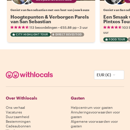
Geniet van San sebastian met een host van jouw keuze
Geniet van San se
Hoogtepunten & Verborgen Parels
Een Smaak v
van San Sebastian
Pintxos Tou
•
•
113 beoordelingen
€55.88
pp
3 uur
103 
uur
CITY HIGHLIGHT TOUR
DIRECT BEVESTIGD
FOOD TOUR
EUR (€)
Over Withlocals
Gasten
Ons verhaal
Helpcentrum voor gasten
Vacatures
Annuleringsvoorwaarden voor
Duurzaamheid
gasten
Bestemmingen
Algemene voorwaarden voor
Cadeaubonnen
gasten