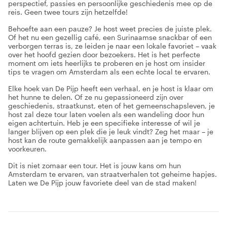
perspectief, passies en persoonlijke geschiedenis mee op de
reis. Geen twee tours zijn hetzelfde!
Behoefte aan een pauze? Je host weet precies de juiste plek.
Of het nu een gezellig café, een Surinaamse snackbar of een
verborgen terras is, ze leiden je naar een lokale favoriet – vaak
over het hoofd gezien door bezoekers. Het is het perfecte
moment om iets heerlijks te proberen en je host om insider
tips te vragen om Amsterdam als een echte local te ervaren.
Elke hoek van De Pijp heeft een verhaal, en je host is klaar om
het hunne te delen. Of ze nu gepassioneerd zijn over
geschiedenis, straatkunst, eten of het gemeenschapsleven, je
host zal deze tour laten voelen als een wandeling door hun
eigen achtertuin. Heb je een specifieke interesse of wil je
langer blijven op een plek die je leuk vindt? Zeg het maar – je
host kan de route gemakkelijk aanpassen aan je tempo en
voorkeuren.
Dit is niet zomaar een tour. Het is jouw kans om hun
Amsterdam te ervaren, van straatverhalen tot geheime hapjes.
Laten we De Pijp jouw favoriete deel van de stad maken!