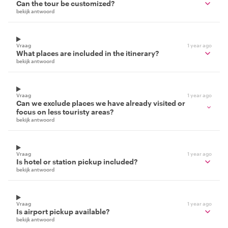
Can the tour be customized?
bekijk antwoord
Vraag
1 year ago
What places are included in the itinerary?
bekijk antwoord
Vraag
1 year ago
Can we exclude places we have already visited or
focus on less touristy areas?
bekijk antwoord
Vraag
1 year ago
Is hotel or station pickup included?
bekijk antwoord
Vraag
1 year ago
Is airport pickup available?
bekijk antwoord