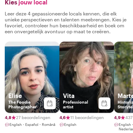
Kies
jouw local
Leer deze 4 gepassioneerde locals kennen, die elk
unieke perspectieven en talenten meebrengen. Kies je
favoriet, controleer hun beschikbaarheid en boek om
een onvergetelijk avontuur op maat te creëren.
Elise
Vita
Mart
The Foodie
Professional
Histori
Photographer
artist
Storyte
4,8
27 beoordelingen
4,6
11 beoordelingen
4,9
437
English・Español・Română
English
Englis
Nederla