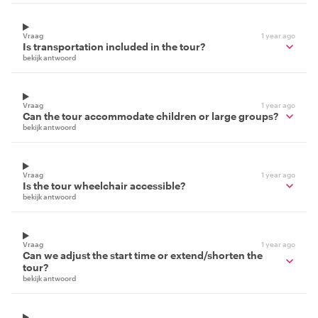
Vraag
1 year ago
Is transportation included in the tour?
bekijk antwoord
Vraag
1 year ago
Can the tour accommodate children or large groups?
bekijk antwoord
Vraag
1 year ago
Is the tour wheelchair accessible?
bekijk antwoord
Vraag
1 year ago
Can we adjust the start time or extend/shorten the
tour?
bekijk antwoord