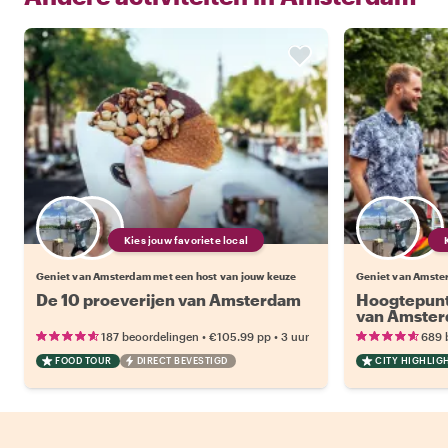
Kies jouw favoriete local
Geniet van Amsterdam met een host van jouw keuze
Geniet van Amste
De 10 proeverijen van Amsterdam
Hoogtepunt
van Amste
•
•
187 beoordelingen
€105.99
pp
3 uur
689 
FOOD TOUR
DIRECT BEVESTIGD
CITY HIGHLIG