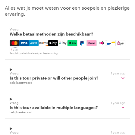
Alles wat je moet weten voor een soepele en plezierige
ervaring.
Vraag
Welke betaalmethoden zijn beschikbaar?
Mastercard, Visa, Amex, Discover, Apple Pay, Google Pay
Beschikbaarheid varieert per bestemming
Vraag
1 year ago
Is this tour private or will other people join?
bekijk antwoord
Vraag
1 year ago
Is this tour available in multiple languages?
bekijk antwoord
Vraag
1 year ago