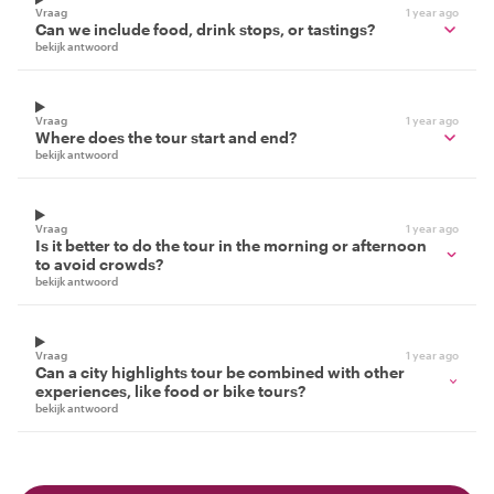
Vraag
1 year ago
Can we include food, drink stops, or tastings?
bekijk antwoord
Vraag
1 year ago
Where does the tour start and end?
bekijk antwoord
Vraag
1 year ago
Is it better to do the tour in the morning or afternoon
to avoid crowds?
bekijk antwoord
Vraag
1 year ago
Can a city highlights tour be combined with other
experiences, like food or bike tours?
bekijk antwoord