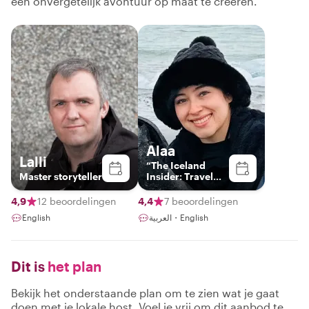
een onvergetelijk avontuur op maat te creëren.
Alaa
Lalli
“The Iceland
Master storyteller
Insider: Travel
Beyond
Ordinary"
4,9
12 beoordelingen
4,4
7 beoordelingen
English
العربية・English
Dit is
het plan
Bekijk het onderstaande plan om te zien wat je gaat
doen met je lokale host. Voel je vrij om dit aanbod te