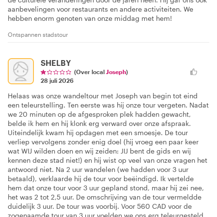
aanbevelingen voor restaurants en andere activiteiten. We
hebben enorm genoten van onze middag met hem!
Ontspannen stadstour
SHELBY
(Over local
Joseph
)
28 juli 2026
Helaas was onze wandeltour met Joseph van begin tot eind
een teleurstelling. Ten eerste was hij onze tour vergeten. Nadat
we 20 minuten op de afgesproken plek hadden gewacht,
belde ik hem en hij klonk erg verward over onze afspraak.
Uiteindelijk kwam hij opdagen met een smoesje. De tour
verliep vervolgens zonder enig doel (hij vroeg een paar keer
wat WIJ wilden doen en wij zeiden: JIJ bent de gids en wij
kennen deze stad niet!) en hij wist op veel van onze vragen het
antwoord niet. Na 2 uur wandelen (we hadden voor 3 uur
betaald), verklaarde hij de tour voor beëindigd. Ik vertelde
hem dat onze tour voor 3 uur gepland stond, maar hij zei nee,
het was 2 tot 2,5 uur. De omschrijving van de tour vermeldde
duidelijk 3 uur. De tour was voorbij. Voor 560 CAD voor de
zogenaamde tour van 3 uur voelden we ons erg teleurgesteld.