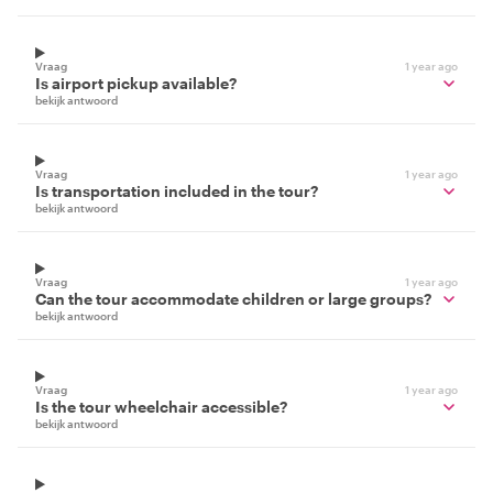
Vraag
1 year ago
Is airport pickup available?
bekijk antwoord
Vraag
1 year ago
Is transportation included in the tour?
bekijk antwoord
Vraag
1 year ago
Can the tour accommodate children or large groups?
bekijk antwoord
Vraag
1 year ago
Is the tour wheelchair accessible?
bekijk antwoord