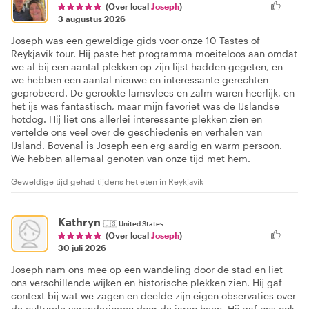
(Over local
Joseph
)
3 augustus 2026
Joseph was een geweldige gids voor onze 10 Tastes of
Reykjavík tour. Hij paste het programma moeiteloos aan omdat
we al bij een aantal plekken op zijn lijst hadden gegeten, en
we hebben een aantal nieuwe en interessante gerechten
geprobeerd. De gerookte lamsvlees en zalm waren heerlijk, en
het ijs was fantastisch, maar mijn favoriet was de IJslandse
hotdog. Hij liet ons allerlei interessante plekken zien en
vertelde ons veel over de geschiedenis en verhalen van
IJsland. Bovenal is Joseph een erg aardig en warm persoon.
We hebben allemaal genoten van onze tijd met hem.
Geweldige tijd gehad tijdens het eten in Reykjavík
Kathryn
🇺🇸
United States
(Over local
Joseph
)
30 juli 2026
Joseph nam ons mee op een wandeling door de stad en liet
ons verschillende wijken en historische plekken zien. Hij gaf
context bij wat we zagen en deelde zijn eigen observaties over
de culturele veranderingen door de jaren heen. Hij gaf ons ook