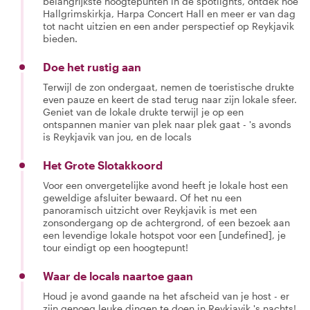
belangrijkste hoogtepunten in de spotlights, ontdek hoe
Hallgrimskirkja, Harpa Concert Hall en meer er van dag
tot nacht uitzien en een ander perspectief op Reykjavik
bieden.
Doe het rustig aan
Terwijl de zon ondergaat, nemen de toeristische drukte
even pauze en keert de stad terug naar zijn lokale sfeer.
Geniet van de lokale drukte terwijl je op een
ontspannen manier van plek naar plek gaat - 's avonds
is Reykjavik van jou, en de locals
Het Grote Slotakkoord
Voor een onvergetelijke avond heeft je lokale host een
geweldige afsluiter bewaard. Of het nu een
panoramisch uitzicht over Reykjavik is met een
zonsondergang op de achtergrond, of een bezoek aan
een levendige lokale hotspot voor een [undefined], je
tour eindigt op een hoogtepunt!
Waar de locals naartoe gaan
Houd je avond gaande na het afscheid van je host - er
zijn genoeg leuke dingen te doen in Reykjavik 's nachts!