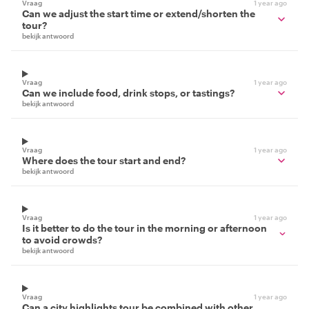
Vraag
1 year ago
Can we adjust the start time or extend/shorten the
tour?
bekijk antwoord
Vraag
1 year ago
Can we include food, drink stops, or tastings?
bekijk antwoord
Vraag
1 year ago
Where does the tour start and end?
bekijk antwoord
Vraag
1 year ago
Is it better to do the tour in the morning or afternoon
to avoid crowds?
bekijk antwoord
Vraag
1 year ago
Can a city highlights tour be combined with other