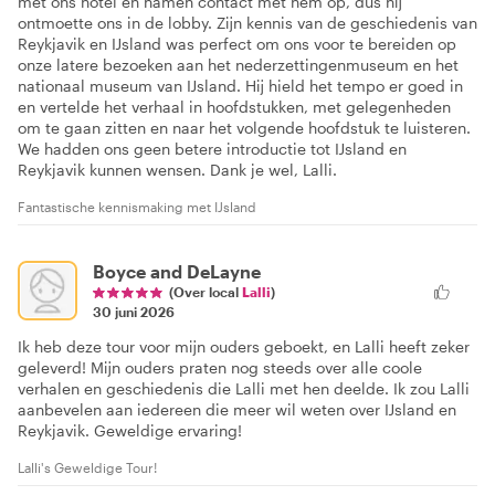
met ons hotel en namen contact met hem op, dus hij
ontmoette ons in de lobby. Zijn kennis van de geschiedenis van
Reykjavik en IJsland was perfect om ons voor te bereiden op
onze latere bezoeken aan het nederzettingenmuseum en het
nationaal museum van IJsland. Hij hield het tempo er goed in
en vertelde het verhaal in hoofdstukken, met gelegenheden
om te gaan zitten en naar het volgende hoofdstuk te luisteren.
We hadden ons geen betere introductie tot IJsland en
Reykjavik kunnen wensen. Dank je wel, Lalli.
Fantastische kennismaking met IJsland
Boyce and DeLayne
(Over local
Lalli
)
30 juni 2026
Ik heb deze tour voor mijn ouders geboekt, en Lalli heeft zeker
geleverd! Mijn ouders praten nog steeds over alle coole
verhalen en geschiedenis die Lalli met hen deelde. Ik zou Lalli
aanbevelen aan iedereen die meer wil weten over IJsland en
Reykjavik. Geweldige ervaring!
Lalli's Geweldige Tour!