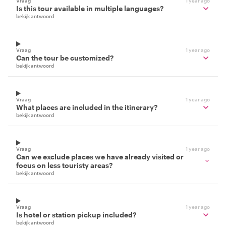
Vraag
1 year ago
Is this tour available in multiple languages?
bekijk antwoord
Vraag
1 year ago
Can the tour be customized?
bekijk antwoord
Vraag
1 year ago
What places are included in the itinerary?
bekijk antwoord
Vraag
1 year ago
Can we exclude places we have already visited or
focus on less touristy areas?
bekijk antwoord
Vraag
1 year ago
Is hotel or station pickup included?
bekijk antwoord