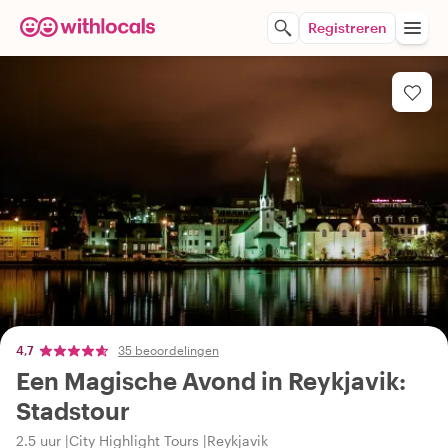
Registreren
4,7
35 beoordelingen
Een Magische Avond in Reykjavik:
Stadstour
2.5 uur
City Highlight Tours
Reykjavik