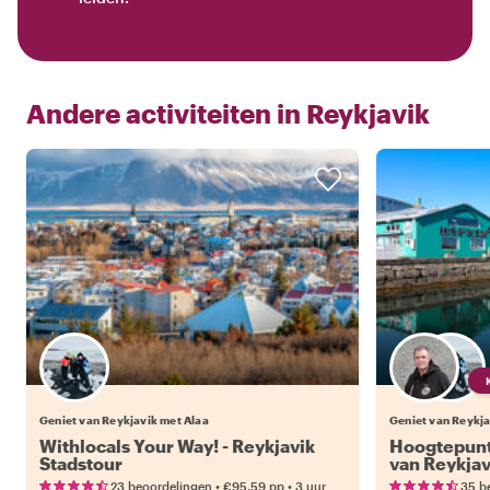
Andere activiteiten in
Reykjavik
Geniet van Reykjavik met Alaa
Geniet van Reykja
Withlocals Your Way! - Reykjavik
Hoogtepunt
Stadstour
van Reykjav
•
•
23 beoordelingen
€95.59
pp
3 uur
35 b