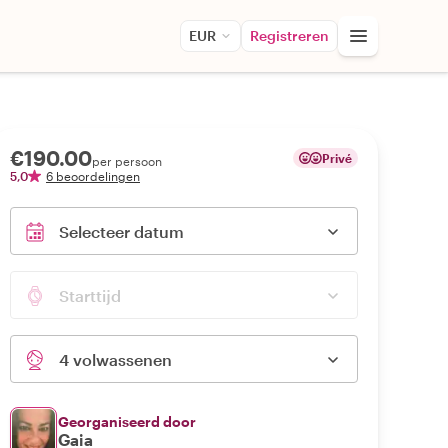
EUR
Registreren
€190.00
Privé
per persoon
5,0
6 beoordelingen
Selecteer datum
Starttijd
4 volwassenen
Georganiseerd door
Gaia