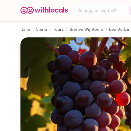
Waar ga je naartoe?
Italië
›
Siena
›
Tours
›
Bier en Wijntours
›
Een Duik in