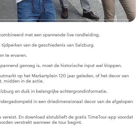
gecombineerd met een spannende live rondleiding.
e tijdperken van de geschiedenis van Salzburg.
n te ervaren.
 al spannend genoeg is, moet de historische input wel kloppen.
outmarkt op het Markartplein 120 jaar geleden, of het decor van
t, midden in de actie.
lzburg en duik in belangrijke achtergrondinformatie.
g ondergedompeld in een driedimensionaal decor van de afgelopen
ereist. En download alstublieft de gratis TimeTour-app voordat
orden verstrekt wanneer de tour begint.