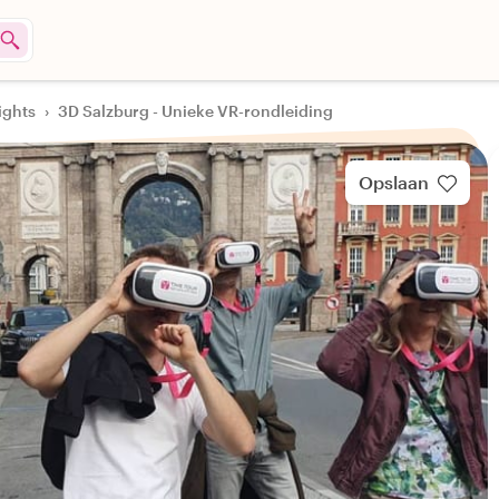
ights
›
3D Salzburg - Unieke VR-rondleiding
Opslaan