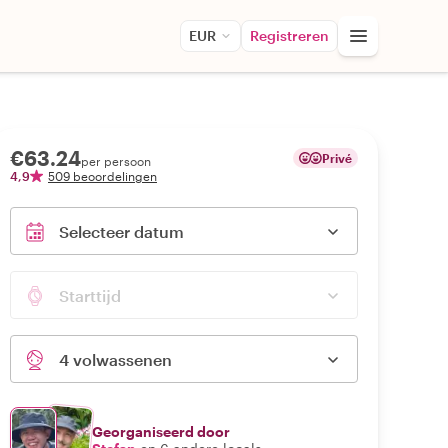
EUR
Registreren
€63.24
Privé
per persoon
4,9
509 beoordelingen
Selecteer datum
Starttijd
4 volwassenen
Georganiseerd door