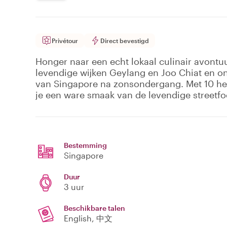
Privétour
Direct bevestigd
Honger naar een echt lokaal culinair avontuu
levendige wijken Geylang en Joo Chiat en o
van Singapore na zonsondergang. Met 10 hee
je een ware smaak van de levendige streetf
Bestemming
Singapore
Duur
3 uur
Beschikbare talen
English, 中文