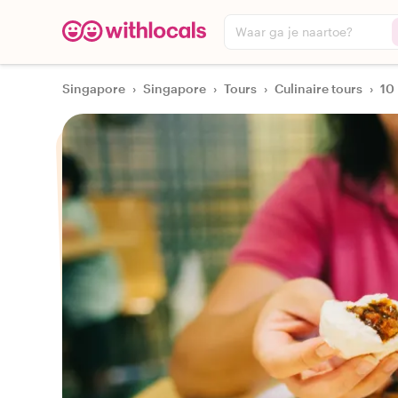
Waar ga je naartoe?
Singapore
›
Singapore
›
Tours
›
Culinaire tours
›