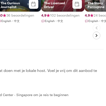
The Curious
The Licensed
The Story
Journalist
Driver
Porcupine
,0
36 beoordelingen
4,9
102 beoordelingen
4,9
24 beoo
English・中文
English・中文
English・中
t doen met je lokale host. Voel je vrij om dit aanbod te
d Center - Singapore om je reis te beginnen