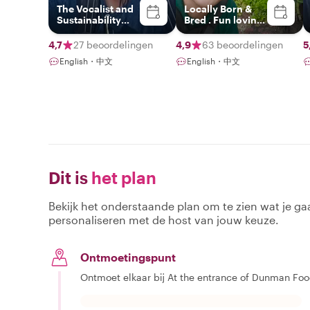
The Vocalist and
Locally Born &
Sustainability
Bred . Fun loving
Advocate
host!
4,7
27 beoordelingen
4,9
63 beoordelingen
5
English・中文
English・中文
Dit is
het plan
Bekijk het onderstaande plan om te zien wat je gaa
personaliseren met de host van jouw keuze.
Ontmoetingspunt
Ontmoet elkaar bij At the entrance of Dunman Foo