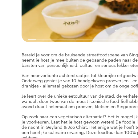
Bereid je voor om de bruisende streetfoodscene van Singa
neemt je host je mee buiten de gebaande paden naar de 
barsten van persoonlijkheid, cultuur en serieus lekker ete
Van neonverlichte achterstraatjes tot kleurrijke erfgoedw
Onderweg geniet je van 10 handgekozen proeverijen - een h
drankjes - allemaal gekozen door je host om de ongeloofl
Je leert over de unieke eetcultuur van de stad, de verhale
wandelt door twee van de meest iconische food-liefhebb
avond draait helemaal om proeven, kletsen en Singapore 
Op zoek naar een vegetarisch alternatief? Het is mogelijk
je voorkeuren. Laat het je host gewoon weten! De foodie
de nacht in Geyland & Joo Chiat. Het enige wat je hoeft te
een heerlijke culinaire ervaring. Deze foodtour kan 100%
voldoen.