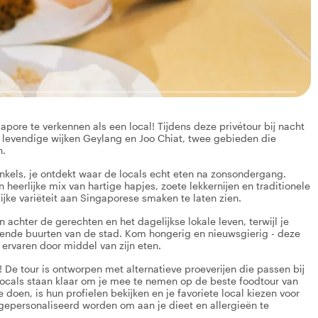
pore te verkennen als een local! Tijdens deze privétour bij nacht
levendige wijken Geylang en Joo Chiat, twee gebieden die
n.
inkels, je ontdekt waar de locals echt eten na zonsondergang.
eerlijke mix van hartige hapjes, zoete lekkernijen en traditionele
ijke variëteit aan Singaporese smaken te laten zien.
n achter de gerechten en het dagelijkse lokale leven, terwijl je
ende buurten van de stad. Kom hongerig en nieuwsgierig - deze
ervaren door middel van zijn eten.
! De tour is ontworpen met alternatieve proeverijen die passen bij
 locals staan klaar om je mee te nemen op de beste foodtour van
 doen, is hun profielen bekijken en je favoriete local kiezen voor
 gepersonaliseerd worden om aan je dieet en allergieën te