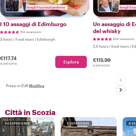
Scegli il tuo local preferito
Scegli il tu
I 10 assaggi di Edimburgo
Un assaggio di 
del whisky
104 recensioni
3 hours
|
Food tours
|
Edinburgh
309 recensioni
2.5 hours
|
food tours
|
Ed
€117.74
€115.99
Esplora
a persona
a persona
Prezzi in EUR
·
Modifica
Città in Scozia
54 ESPERIENZE
7 ESPERIENZE
8 E