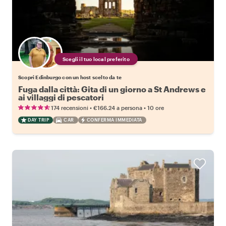
Scegli il tuo local preferito
Scopri Edinburgo con un host scelto da te
Fuga dalla città: Gita di un giorno a St Andrews e
ai villaggi di pescatori
•
•
174 recensioni
€166.24
a persona
10 ore
DAY TRIP
CAR
CONFERMA IMMEDIATA