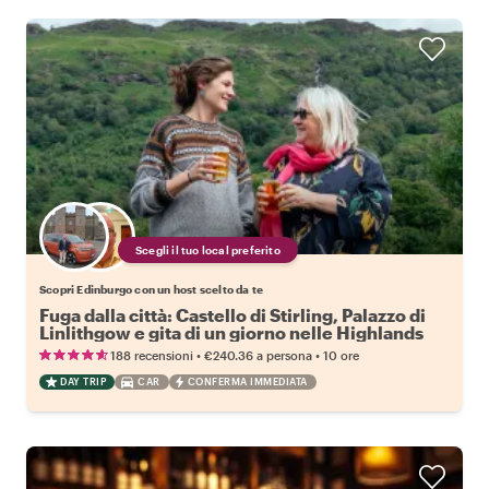
Scegli il tuo local preferito
Scopri Edinburgo con un host scelto da te
Fuga dalla città: Castello di Stirling, Palazzo di
Linlithgow e gita di un giorno nelle Highlands
•
•
188 recensioni
€240.36
a persona
10 ore
DAY TRIP
CAR
CONFERMA IMMEDIATA