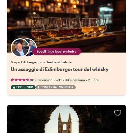
Scegli il tuo local preferito
Scopri Edinburgo con un host scelto da te
Un assaggio di Edimburgo: tour del whisky
•
•
309 recensioni
€115.99
a persona
2.5 ore
FOOD TOUR
CONFERMA IMMEDIATA