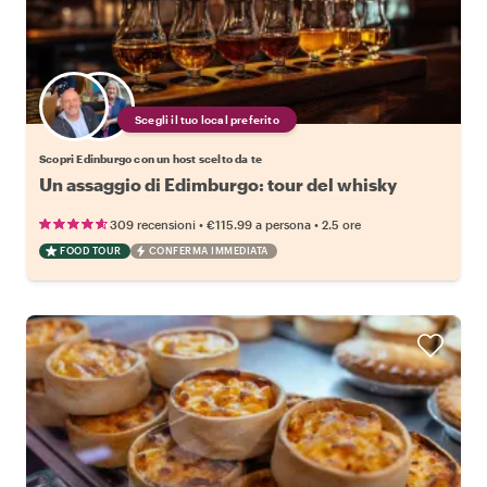
Scegli il tuo local preferito
Scopri Edinburgo con un host scelto da te
Un assaggio di Edimburgo: tour del whisky
•
•
309 recensioni
€115.99
a persona
2.5 ore
FOOD TOUR
CONFERMA IMMEDIATA