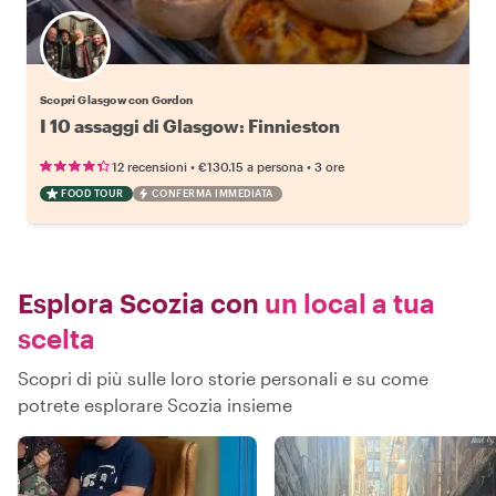
Scopri Glasgow con Gordon
I 10 assaggi di Glasgow: Finnieston
•
•
12 recensioni
€130.15
a persona
3 ore
FOOD TOUR
CONFERMA IMMEDIATA
Esplora Scozia con
un local a tua
scelta
Scopri di più sulle loro storie personali e su come
potrete esplorare Scozia insieme