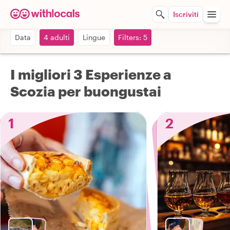
Iscriviti
Data
4 adulti
Lingue
Filters: 5
I migliori 3 Esperienze a
Scozia per buongustai
1
2