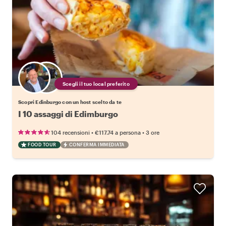
Scegli il tuo local preferito
Scopri Edinburgo con un host scelto da te
I 10 assaggi di Edimburgo
•
•
104 recensioni
€117.74
a persona
3 ore
FOOD TOUR
CONFERMA IMMEDIATA