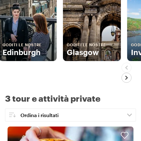
GODITI LE NOSTRE
GODITI LE NOSTRE
GODI
Edinburgh
Glasgow
In
3 tour e attività private