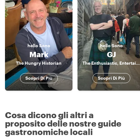
hello
Sono
hello
Sono
Mark
GJ
The Hungry Historian
The Enthusiastic, Entertaining Local
Scopri Di Più
Scopri Di Più
Cosa dicono gli altri a
proposito delle nostre guide
gastronomiche locali