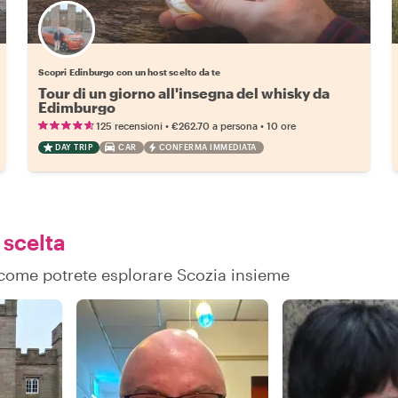
Scegli il tuo local preferito
Scopri Edinburgo con un host scelto da te
Tour di un giorno all'insegna del whisky da
Edimburgo
•
•
125 recensioni
€262.70
a persona
10 ore
DAY TRIP
CAR
CONFERMA IMMEDIATA
 scelta
u come potrete esplorare Scozia insieme