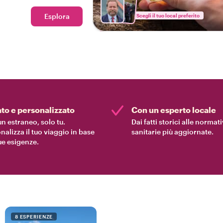
locals con una guida
Esplora
Scegli il tuo local preferito
ato e personalizzato
Con un esperto locale
n estraneo, solo tu.
Dai fatti storici alle normat
nalizza il tuo viaggio in base
sanitarie più aggiornate.
tue esigenze.
8 ESPERIENZE