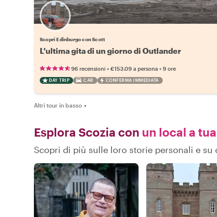
Scopri Edinburgo con Scott
L'ultima gita di un giorno di Outlander
•
•
96 recensioni
€153.09
a persona
9 ore
DAY TRIP
CAR
CONFERMA IMMEDIATA
Altri tour in basso
▼
Esplora Scozia con
un local a tua
Scopri di più sulle loro storie personali e s