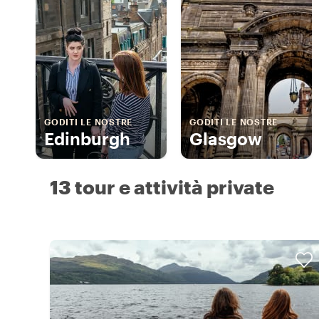
GODITI LE NOSTRE
GODITI LE NOSTRE
Edinburgh
Glasgow
13 tour e attività private