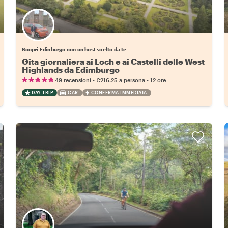
Scegli il tuo local preferito
Scopri Edinburgo con un host scelto da te
Gita giornaliera ai Loch e ai Castelli delle West
Highlands da Edimburgo
•
•
49 recensioni
€216.25
a persona
12 ore
DAY TRIP
CAR
CONFERMA IMMEDIATA