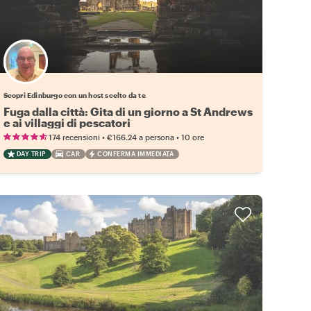
Scegli il tuo local preferito
Scopri Edinburgo con un host scelto da te
Fuga dalla città: Gita di un giorno a St Andrews
e ai villaggi di pescatori
•
•
174 recensioni
€166.24
a persona
10 ore
DAY TRIP
CAR
CONFERMA IMMEDIATA