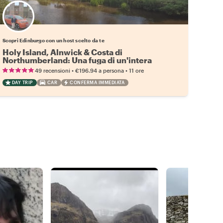
Scegli il tuo local preferito
Scopri Edinburgo con un host scelto da te
Holy Island, Alnwick & Costa di
Northumberland: Una fuga di un'intera
giornata da Edimburgo
•
•
49 recensioni
€196.94
a persona
11 ore
DAY TRIP
CAR
CONFERMA IMMEDIATA