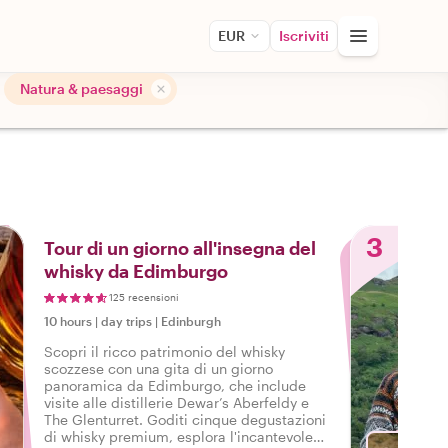
EUR
Iscriviti
Natura & paesaggi
3
Tour di un giorno all'insegna del
whisky da Edimburgo
125 recensioni
10 hours
|
day trips
|
Edinburgh
Scopri il ricco patrimonio del whisky
scozzese con una gita di un giorno
panoramica da Edimburgo, che include
visite alle distillerie Dewar’s Aberfeldy e
The Glenturret. Goditi cinque degustazioni
di whisky premium, esplora l'incantevole