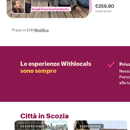
di un giorno With
€256.90
locale!
Scegli il tuo local preferito
a persona
Prezzi in EUR
·
Modifica
Le esperienze Withlocals
Priv
sono sempre
Nessu
Perso
alle 
Città in Scozia
54 ESPERIENZE
7 ESPERIENZE