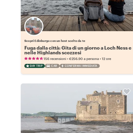
Scegli il tuo local preferito
Scopri Edinburgo con un host scelto da te
Fuga dalla città: Gita di un giorno a Loch Ness e
nelle Highlands scozzesi
•
•
156 recensioni
€256.90
a persona
12 ore
DAY TRIP
CAR
CONFERMA IMMEDIATA