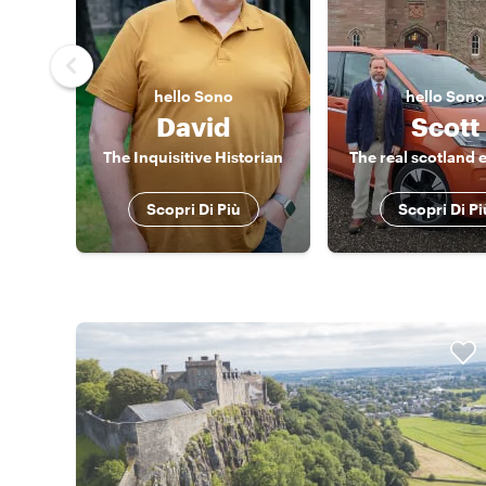
hello
Sono
hello
Sono
David
Scott
The Inquisitive Historian
The real scotland 
Scopri Di Più
Scopri Di Pi