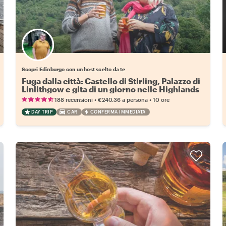
Scegli il tuo local preferito
Scopri Edinburgo con un host scelto da te
Fuga dalla città: Castello di Stirling, Palazzo di
Linlithgow e gita di un giorno nelle Highlands
•
•
188 recensioni
€240.36
a persona
10 ore
DAY TRIP
CAR
CONFERMA IMMEDIATA