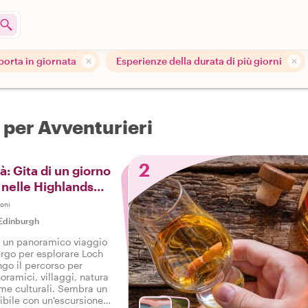
 porta in giornata
Esperienze della durata di più giorni
a per Avventurieri
2
tà: Gita di un giorno
 nelle Highlands
oni
Edinburgh
 un panoramico viaggio
rgo per esplorare Loch
go il percorso per
oramici, villaggi, natura
me culturali. Sembra un
ibile con un'escursione