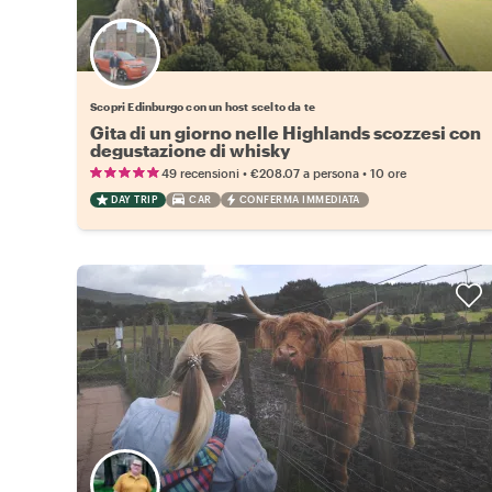
Scegli il tuo local preferito
Scopri Edinburgo con un host scelto da te
Gita di un giorno nelle Highlands scozzesi con
degustazione di whisky
•
•
49 recensioni
€208.07
a persona
10 ore
DAY TRIP
CAR
CONFERMA IMMEDIATA