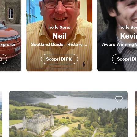
hello
Sono
hello
So
Neil
Kevi
explorer
Scotland Guide – History, Whisky & Local Secrets
ù
Scopri Di Più
Scopri Di