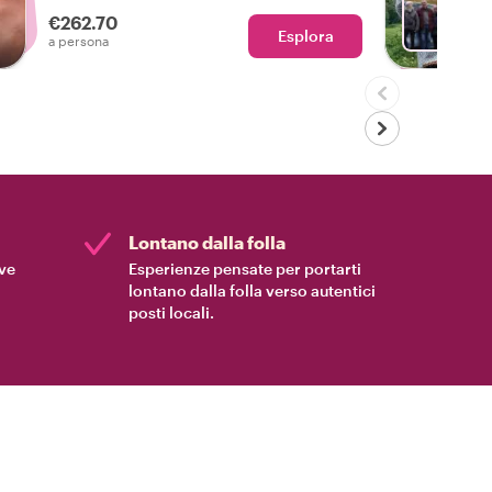
villaggio di Aberfeldy e ammira gli
€262.70
splendidi paesaggi delle Highlands lungo
Esplora
Sc
a persona
il percorso. Guidata da un appassionato
host locale, questa esperienza
indimenticabile fonde cultura, sapori e
narrazione in un'avventura perfetta nel
mondo del whisky.
Lontano dalla folla
ive
Esperienze pensate per portarti
lontano dalla folla verso autentici
posti locali.