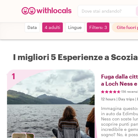
Dove stai andando?
Data
4 adulti
Lingue
Filters: 3
Gite fuori
I migliori 5 Esperienze a Scozi
1
Fuga dalla cit
a Loch Ness e
scozzesi
156 recensi
12 hours
|
Day trips
|
Immagina questo:
in auto da Edimbu
Ness con soste lun
scoprire punti pan
incredibile e gem
sogno? No, è poss