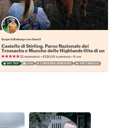
Scopri Edinburgo con David
Castello di Stirling, Parco Nazionale dei
Trossachs e Mucche delle Highlands Gita di un
giorno
•
•
22 recensioni
€220.59
a persona
8 ore
DAY TRIP
CAR
CONFERMA IMMEDIATA
PER FAMIGLIE