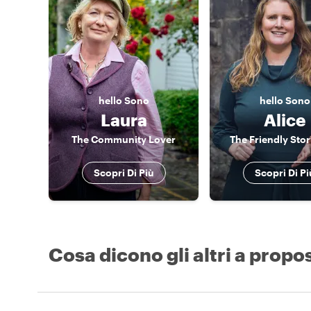
hello
Sono
hello
Sono
Laura
Alice
The Community Lover
The Friendly Stor
Scopri Di Più
Scopri Di Pi
Cosa dicono gli altri a propos