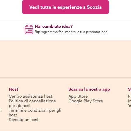
Vedi tutte le esperienze a Scozia
Hai cambiato idea?
Riprogramma facilmente la tua prenotazione
Host
Scarica la nostra app
S
Centro assistenza host
App Store
F
Politica di cancellazione
Google Play Store
I
per gli host
Y
i
Termini e condizioni per gli
host
Diventa un host