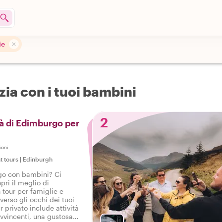
ie
zia con i tuoi bambini
2
tà di Edimburgo per
ioni
t tours
|
Edinburgh
go con bambini? Ci
ri il meglio di
tour per famiglie e
averso gli occhi dei tuoi
r privato include attività
 avvincenti, una gustosa