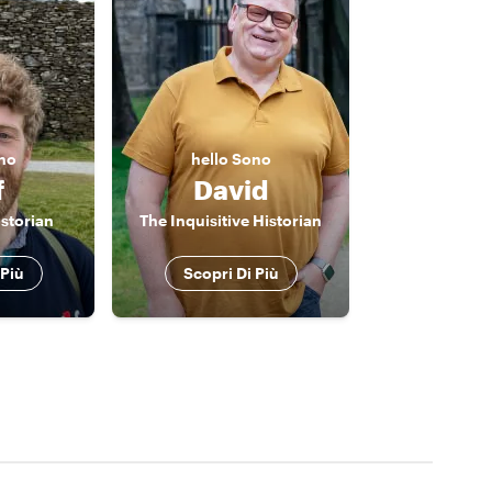
no
hello
Sono
f
David
storian
The Inquisitive Historian
 Più
Scopri Di Più