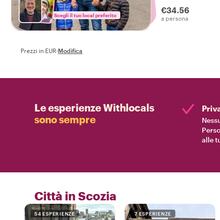
sorpresa e ricordi
€34.56
la tua famiglia c
Scegli il tuo local preferito
a persona
Prezzi in EUR
·
Modifica
Le esperienze Withlocals
Priv
sono sempre
Nessu
Perso
alle 
Città in Scozia
54 ESPERIENZE
7 ESPERIENZE