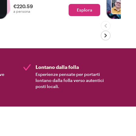
€220.59
Esplora
Con Da
a persona
Lontano dalla folla
ive
Esperienze pensate per portarti
lontano dalla folla verso autentici
posti locali.