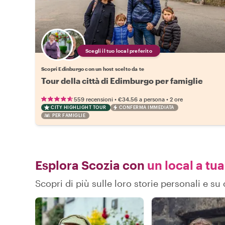
Scegli il tuo local preferito
Scopri Edinburgo con un host scelto da te
Tour della città di Edimburgo per famiglie
•
•
559 recensioni
€34.56
a persona
2 ore
CITY HIGHLIGHT TOUR
CONFERMA IMMEDIATA
PER FAMIGLIE
Esplora Scozia con
un local a tua
Scopri di più sulle loro storie personali e s