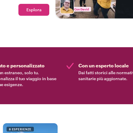
 indimenticabili che tutta
onserverà per sempre.
Esplora
Con David
ato e personalizzato
Con un esperto locale
n estraneo, solo tu.
Dai fatti storici alle normat
nalizza il tuo viaggio in base
sanitarie più aggiornate.
tue esigenze.
8 ESPERIENZE