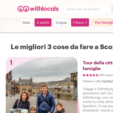
Dove stai andando?
Data
4 adulti
Lingue
Filters: 1
Per famigl
Le migliori 3 cose da fare a Sco
1
Tour della cit
famiglie
559 recens
2 hours
|
city highligh
Viaggi a Edimbur
pensiamo noi! Scop
Edimburgo con un 
visita la città attr
bambini. Il tuo tou
divertenti, storie