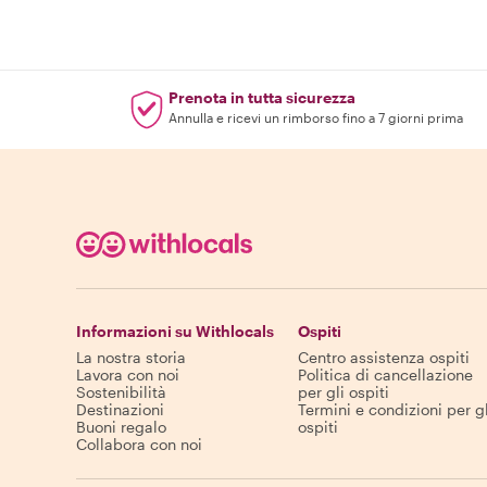
Prenota in tutta sicurezza
Annulla e ricevi un rimborso fino a 7 giorni prima
Informazioni su Withlocals
Ospiti
La nostra storia
Centro assistenza ospiti
Lavora con noi
Politica di cancellazione
Sostenibilità
per gli ospiti
Destinazioni
Termini e condizioni per gl
Buoni regalo
ospiti
Collabora con noi