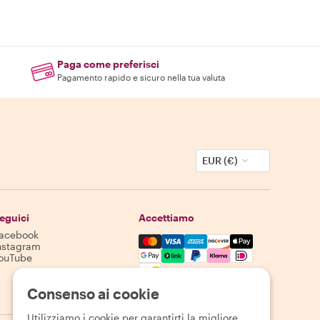
Paga come preferisci
Pagamento rapido e sicuro nella tua valuta
EUR (€)
eguici
Accettiamo
acebook
Mastercard, Visa, Amex, Discover,
nstagram
ouTube
La disponibilità varia in base alla destinazione
Consenso ai cookie
Utilizziamo i cookie per garantirti la migliore