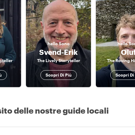
hello
Sono
hello
So
Svend-Erik
Olu
yteller
The Lively Storyteller
The Roving Hi
ù
Scopri Di Più
Scopri Di
ito delle nostre guide locali