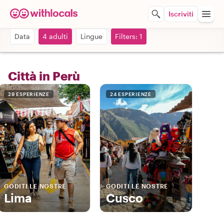
Iscriviti
Data
4 adulti
Lingue
Filters: 1
Città in Perù
29 ESPERIENZE
24 ESPERIENZE
GODITI LE NOSTRE
GODITI LE NOSTRE
Lima
Cusco