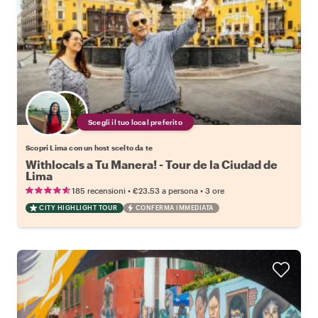
Scegli il tuo local preferito
Scopri Lima con un host scelto da te
Withlocals a Tu Manera! - Tour de la Ciudad de
Lima
•
•
185 recensioni
€23.53
a persona
3 ore
CITY HIGHLIGHT TOUR
CONFERMA IMMEDIATA