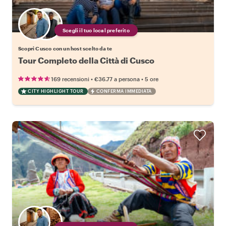
Scegli il tuo local preferito
Scopri Cusco con un host scelto da te
Tour Completo della Città di Cusco
•
•
169 recensioni
€36.77
a persona
5 ore
CITY HIGHLIGHT TOUR
CONFERMA IMMEDIATA