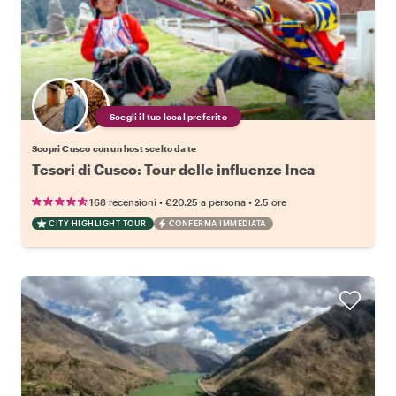
Scegli il tuo local preferito
Scopri Cusco con un host scelto da te
Tesori di Cusco: Tour delle influenze Inca
•
•
168 recensioni
€20.25
a persona
2.5 ore
CITY HIGHLIGHT TOUR
CONFERMA IMMEDIATA