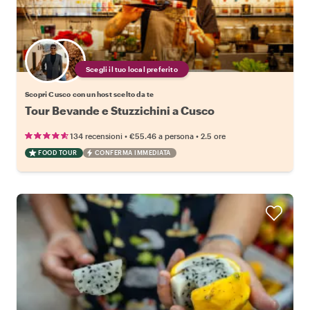
Scegli il tuo local preferito
Scopri Cusco con un host scelto da te
Tour Bevande e Stuzzichini a Cusco
•
•
134 recensioni
€55.46
a persona
2.5 ore
FOOD TOUR
CONFERMA IMMEDIATA