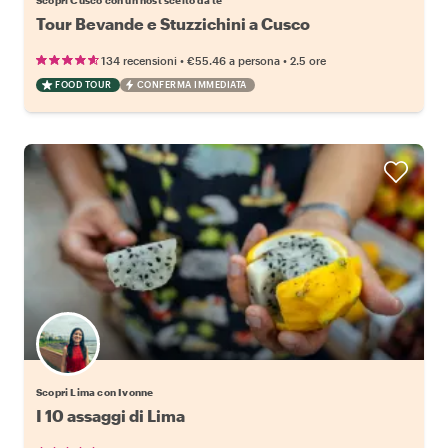
Scopri Cusco con un host scelto da te
Tour Bevande e Stuzzichini a Cusco
•
•
134 recensioni
€55.46
a persona
2.5 ore
FOOD TOUR
CONFERMA IMMEDIATA
Scopri Lima con Ivonne
I 10 assaggi di Lima