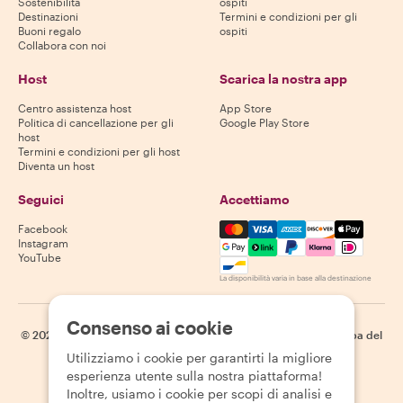
Sostenibilità
ospiti
Destinazioni
Termini e condizioni per gli
Buoni regalo
ospiti
Collabora con noi
Host
Scarica la nostra app
Centro assistenza host
App Store
Politica di cancellazione per gli
Google Play Store
host
Termini e condizioni per gli host
Diventa un host
Seguici
Accettiamo
Mastercard, Visa, Amex, Di
Facebook
Instagram
YouTube
La disponibilità varia in base alla destinazione
Consenso ai cookie
©
2026
Withlocals.com
|
Informativa sulla privacy
|
Cookie
|
Mappa del
sito
Utilizziamo i cookie per garantirti la migliore
esperienza utente sulla nostra piattaforma!
Inoltre, usiamo i cookie per scopi di analisi e