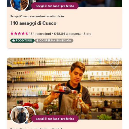
Scegli il tuo local preferito
Scopri Cusco con un host scelto da te
I 10 assaggi di Cusco
•
•
134 recensioni
€48.84
a persona
3 ore
FOOD TOUR
CONFERMA IMMEDIATA
Scegli il tuo local preferito