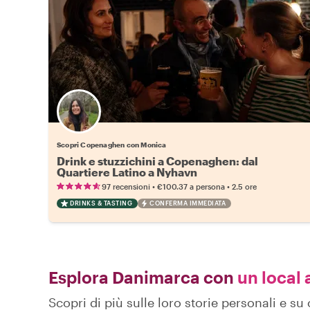
Scopri Copenaghen con Monica
Drink e stuzzichini a Copenaghen: dal
Quartiere Latino a Nyhavn
•
•
97 recensioni
€100.37
a persona
2.5 ore
DRINKS & TASTING
CONFERMA IMMEDIATA
Esplora Danimarca con
un local 
Scopri di più sulle loro storie personali e 