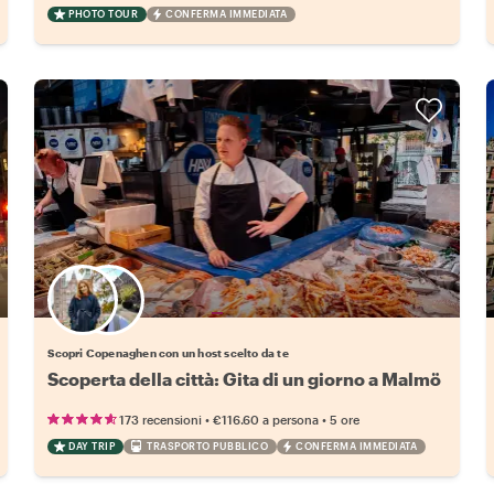
PHOTO TOUR
CONFERMA IMMEDIATA
Scegli il tuo local preferito
Scopri Copenaghen con un host scelto da te
Scoperta della città: Gita di un giorno a Malmö
•
•
173 recensioni
€116.60
a persona
5 ore
DAY TRIP
TRASPORTO PUBBLICO
CONFERMA IMMEDIATA