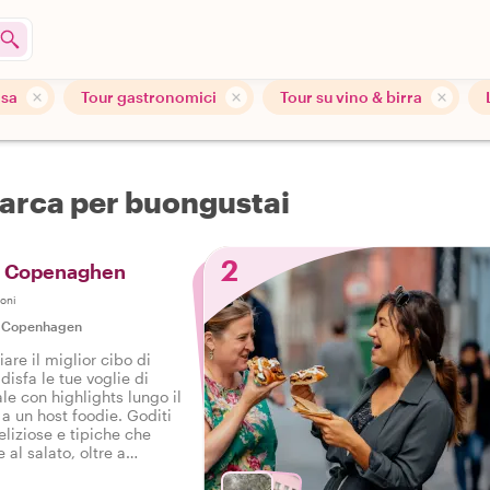
asa
Tour gastronomici
Tour su vino & birra
marca per buongustai
2
di Copenaghen
oni
|
Copenhagen
are il miglior cibo di
sfa le tue voglie di
ale con highlights lungo il
a un host foodie. Goditi
liziose e tipiche che
 al salato, oltre a
toso tour gastronomico a