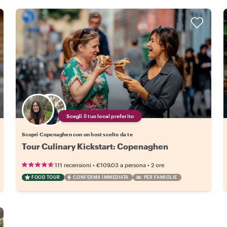
Scegli il tuo local preferito
Scopri Copenaghen con un host scelto da te
Tour Culinary Kickstart: Copenaghen
•
•
111 recensioni
€109.03
a persona
2 ore
FOOD TOUR
CONFERMA IMMEDIATA
PER FAMIGLIE