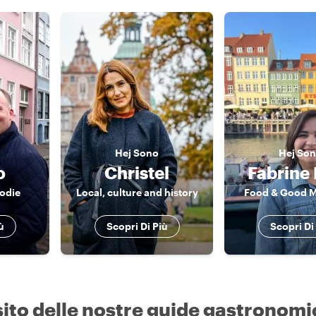
Hej
Sono
Hej
Son
o
Christel
Fabrine
oodie
Local, culture and history
Food & Good 
ù
Scopri Di Più
Scopri Di
sito delle nostre guide gastronomi