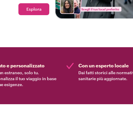
Esplora
Scegli il tuo local preferito
ato e personalizzato
Con un esperto locale
n estraneo, solo tu.
Dai fatti storici alle normat
nalizza il tuo viaggio in base
sanitarie più aggiornate.
tue esigenze.