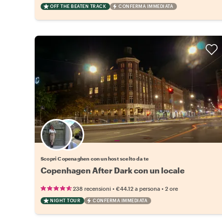
OFF THE BEATEN TRACK
CONFERMA IMMEDIATA
Scegli il tuo local preferito
Scopri Copenaghen con un host scelto da te
Copenhagen After Dark con un locale
•
•
238 recensioni
€44.12
a persona
2 ore
NIGHT TOUR
CONFERMA IMMEDIATA