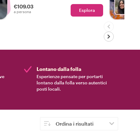
assaporare la vera Copenaghen,
€109.03
soddisfacendo le tue voglie di cibo locale
Esplora
Con M
a persona
e di attrazioni della città.
Lontano dalla folla
ive
Esperienze pensate per portarti
lontano dalla folla verso autentici
posti locali.
Ordina i risultati