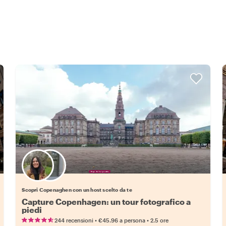
Scegli il tuo local preferito
Scopri Copenaghen con un host scelto da te
Capture Copenhagen: un tour fotografico a
piedi
•
•
244 recensioni
€45.96
a persona
2.5 ore