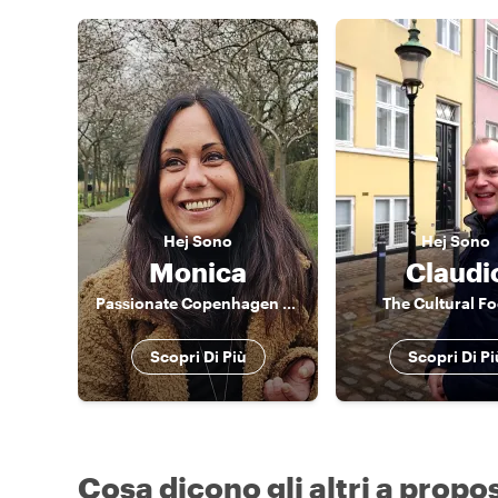
Hej
Sono
Hej
Sono
Monica
Claudi
Passionate Copenhagen Guide – Discover Food, Art & Nature with a Local
The Cultural F
Scopri Di Più
Scopri Di Pi
Cosa dicono gli altri a propo