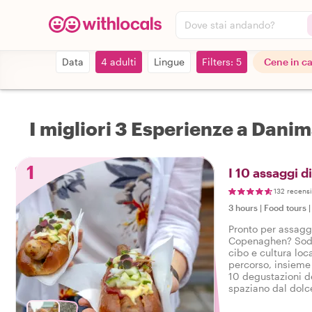
Dove stai andando?
Data
4 adulti
Lingue
Filters: 5
Cene in c
I migliori 3 Esperienze a Dani
1
I 10 assaggi 
132 recensi
3 hours
|
Food tours
Pronto per assaggi
Copenaghen? Soddi
cibo e cultura loc
percorso, insieme 
10 degustazioni de
spaziano dal dolce
bevande in un gus
Copenaghen.