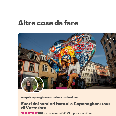
Altre cose da fare
Scegli il tuo local preferito
Scopri Copenaghen con un host scelto da te
Fuori dai sentieri battuti a Copenaghen: tour
di Vesterbro
•
•
816 recensioni
€56.79
a persona
3 ore