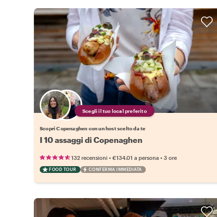
Scegli il tuo local preferito
Scopri Copenaghen con un host scelto da te
I 10 assaggi di Copenaghen
•
•
132 recensioni
€134.01
a persona
3 ore
FOOD TOUR
CONFERMA IMMEDIATA