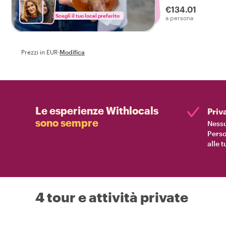
€134.01
Scegli il tuo local preferito
a persona
Prezzi in EUR
·
Modifica
Le esperienze Withlocals
Priv
sono sempre
Nessu
Perso
alle 
4 tour e attività private