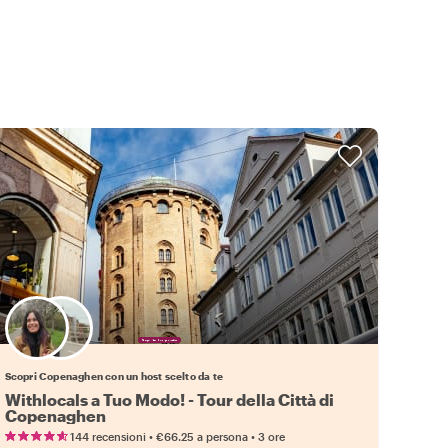
Scegli il tuo local preferito
Scopri Copenaghen con un host scelto da te
Withlocals a Tuo Modo! - Tour della Città di
Copenaghen
•
•
144 recensioni
€66.25
a persona
3 ore