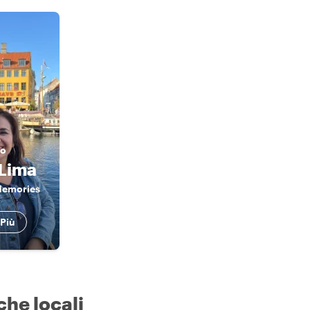
o
 Lima
Memories
 Più
che locali