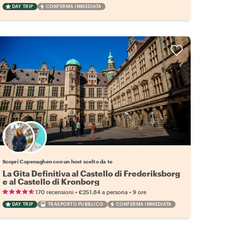
DAY TRIP
CONFERMA IMMEDIATA
Scegli il tuo local preferito
Scopri Copenaghen con un host scelto da te
La Gita Definitiva al Castello di Frederiksborg
e al Castello di Kronborg
•
•
170 recensioni
€251.84
a persona
9 ore
DAY TRIP
TRASPORTO PUBBLICO
CONFERMA IMMEDIATA