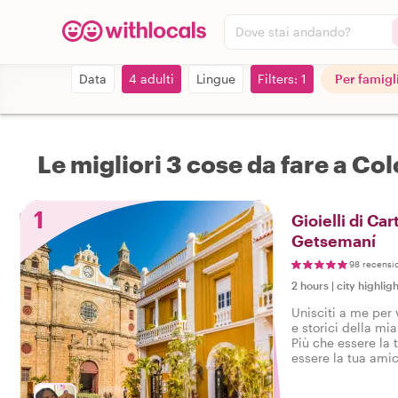
Dove stai andando?
Data
4 adulti
Lingue
Filters: 1
Per famigl
Le migliori 3 cose da fare a Co
1
Gioielli di Ca
Getsemaní
98 recensi
2 hours
|
city highligh
Unisciti a me per v
e storici della mi
Più che essere la t
essere la tua amic