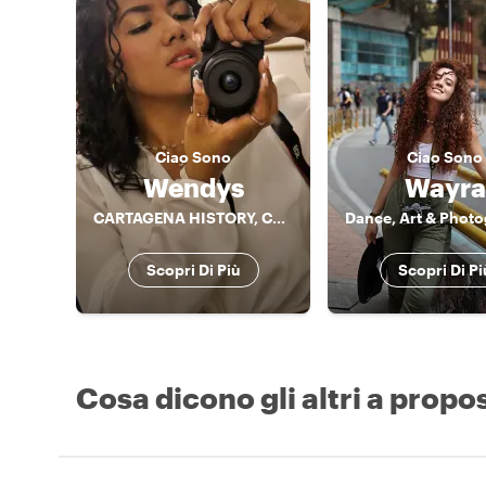
Ciao
Sono
Ciao
Sono
Wendys
Wayra
CARTAGENA HISTORY, CULTURE AND GASTRONOMY!!
Scopri Di Più
Scopri Di Pi
Cosa dicono gli altri a propos