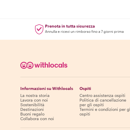
Prenota in tutta sicurezza
Annulla e ricevi un rimborso fino a 7 giorni prima
Informazioni su Withlocals
Ospiti
La nostra storia
Centro assistenza ospiti
Lavora con noi
Politica di cancellazione
Sostenibilità
per gli ospiti
Destinazioni
Termini e condizioni per gl
Buoni regalo
ospiti
Collabora con noi