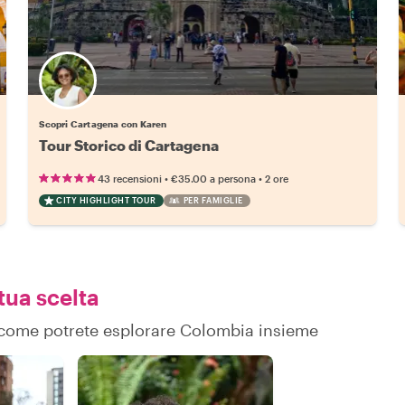
Scopri Cartagena con Karen
Tour Storico di Cartagena
•
•
43 recensioni
€35.00
a persona
2 ore
CITY HIGHLIGHT TOUR
PER FAMIGLIE
tua scelta
su come potrete esplorare Colombia insieme