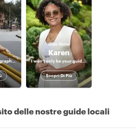
Ciao
Sono
Karen
Dance, Art & Photography Enthusiast
I won't only be your guide, I will also be another friend in my city
ù
Scopri Di Più
ito delle nostre guide locali