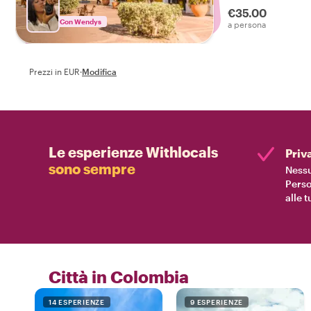
€35.00
Con Wendys
a persona
Prezzi in EUR
·
Modifica
Le esperienze Withlocals
Priv
sono sempre
Nessu
Perso
alle 
Città in Colombia
14 ESPERIENZE
9 ESPERIENZE