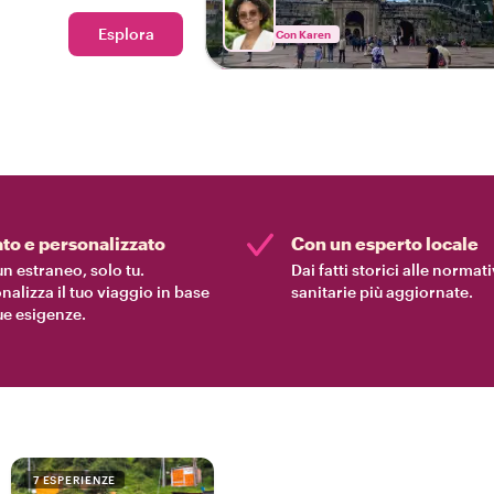
Esplora
Con Karen
ato e personalizzato
Con un esperto locale
n estraneo, solo tu.
Dai fatti storici alle normat
nalizza il tuo viaggio in base
sanitarie più aggiornate.
tue esigenze.
7 ESPERIENZE