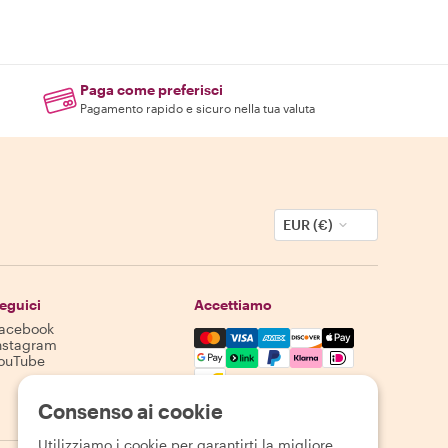
Paga come preferisci
Pagamento rapido e sicuro nella tua valuta
EUR (€)
eguici
Accettiamo
acebook
Mastercard, Visa, Amex, Discover,
nstagram
ouTube
La disponibilità varia in base alla destinazione
Consenso ai cookie
Utilizziamo i cookie per garantirti la migliore