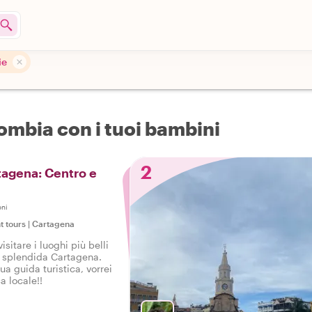
ie
lombia con i tuoi bambini
2
rtagena: Centro e
oni
t tours
|
Cartagena
isitare i luoghi più belli
a splendida Cartagena.
ua guida turistica, vorrei
a locale!!