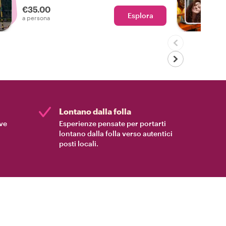
€35.00
Esplora
Con W
a persona
Lontano dalla folla
ive
Esperienze pensate per portarti
lontano dalla folla verso autentici
posti locali.