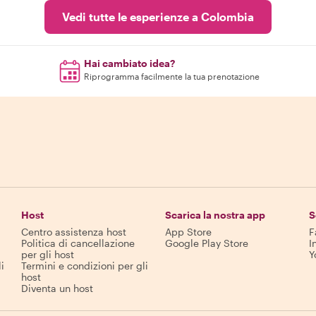
Vedi tutte le esperienze a Colombia
Hai cambiato idea?
Riprogramma facilmente la tua prenotazione
Host
Scarica la nostra app
S
Centro assistenza host
App Store
F
Politica di cancellazione
Google Play Store
I
per gli host
Y
i
Termini e condizioni per gli
host
Diventa un host