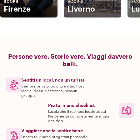
SCOPRI
SCOPRI
SCO
Firenze
Livorno
Lu
Persone vere. Storie vere. Viaggi davvero
belli.
Sentiti un local, non un turista
Sempre privato. Solo tu e il tuo host
locale. Nessun estraneo, nessun
gruppo.
Più tu, meno checklist
Lascia che il tuo host locale adatti
l'esperienza completamente ai tuoi
desideri.
Viaggiare che fa sentire bene
I nostri tour sono progettati pensando