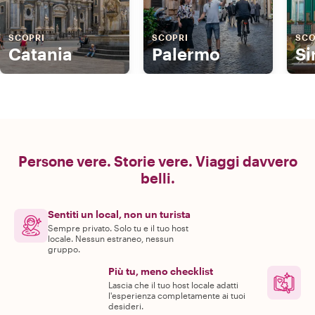
SCOPRI
SCOPRI
SCO
Catania
Palermo
Si
Persone vere. Storie vere. Viaggi davvero
belli.
Sentiti un local, non un turista
Sempre privato. Solo tu e il tuo host
locale. Nessun estraneo, nessun
gruppo.
Più tu, meno checklist
Lascia che il tuo host locale adatti
l'esperienza completamente ai tuoi
desideri.