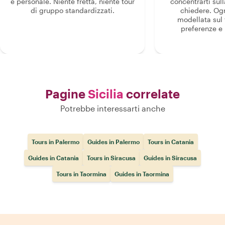
e personale. Niente fretta, niente tour
concentrarti sull
di gruppo standardizzati.
chiedere. Og
modellata sul 
preferenze e i
Pagine
Sicilia
correlate
Potrebbe interessarti anche
Tours in Palermo
Guides in Palermo
Tours in Catania
Guides in Catania
Tours in Siracusa
Guides in Siracusa
Tours in Taormina
Guides in Taormina