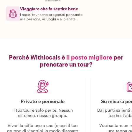
Viaggiare che fa sentire bene
I nostri tour sono progettati pensando
alle persone, ai luoghi e al pianeta.
Perché Withlocals è
il posto migliore
per
prenotare un tour?
Privato e personale
Su misura per
Il tuo tour è solo per te. Nessun
Dai punti salienti 
estraneo, nessun gruppo.
tuo host ada
Vivrai la città uno a uno (o con il tuo
Vuoi saltare un
gruppo di viaggio) in modo rilassato
una tappa g