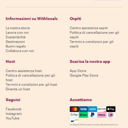
Informazioni su Withlocals
Ospiti
La nostra storia
Centro assistenza ospiti
Lavora con noi
Politica di cancellazione per gli
Sostenibilità
ospiti
Destinazioni
Termini e condizioni per gli
Buoni regalo
ospiti
Collabora con noi
Host
Scarica la nostra app
Centro assistenza host
App Store
Politica di cancellazione per gli
Google Play Store
host
Termini e condizioni per gli host
Diventa un host
Seguici
Accettiamo
Mastercard, Visa, Amex, Di
Facebook
Instagram
YouTube
La disponibilità varia in base alla destinazione