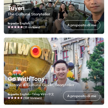
Tuyen
The Cultural Storyteller
Io parlo
:
English
A proposito di me
(
31
review
s
)
Go With Tony
Historic & Cultural Guide, Storyteller
Io parlo
:
English • Tiếng Việt • 中文
A proposito di me
(
158
review
s
)