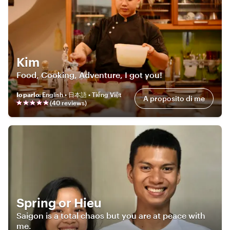
Kim
Food, Cooking, Adventure, I got you!
Io parlo
:
English • 日本語 • Tiếng Việt
A proposito di me
(
40
review
s
)
Spring or Hieu
Saigon is a total chaos but you are at peace with
me.