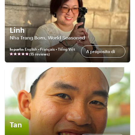
Linh
Nha Trang Born, World Seasoned
Io parlo
:
English • Français • Tiếng Việt
A proposito di
(
15
review
s
)
me
Tan