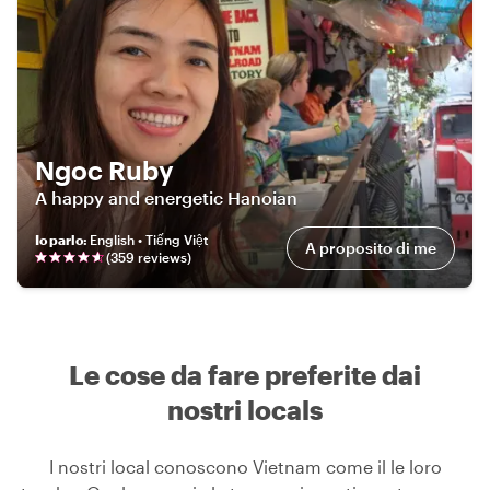
Ngoc Ruby
A happy and energetic Hanoian
Io parlo
:
English • Tiếng Việt
A proposito di me
(
359
review
s
)
Le cose da fare preferite dai
nostri locals
I nostri local conoscono Vietnam come il le loro