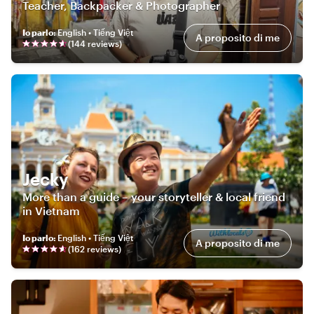
Teacher, Backpacker & Photographer
Io parlo
:
English • Tiếng Việt
A proposito di me
(
144
review
s
)
Jecky
More than a guide – your storyteller & local friend
in Vietnam
Io parlo
:
English • Tiếng Việt
A proposito di me
(
162
review
s
)