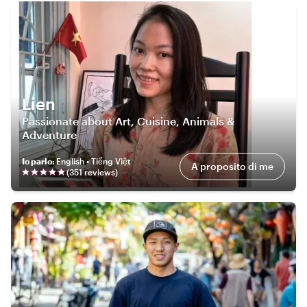
Lien
Passionate about Art, Cuisine, Animals &
Adventure
Io parlo
:
English • Tiếng Việt
A proposito di me
(
351
review
s
)