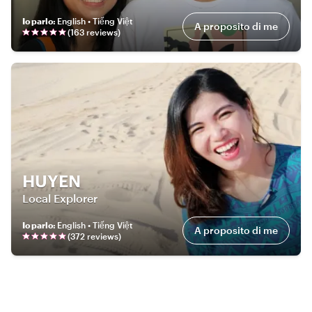
Io parlo
:
English • Tiếng Việt
A proposito di me
(
163
review
s
)
HUYEN
Local Explorer
Io parlo
:
English • Tiếng Việt
A proposito di me
(
372
review
s
)