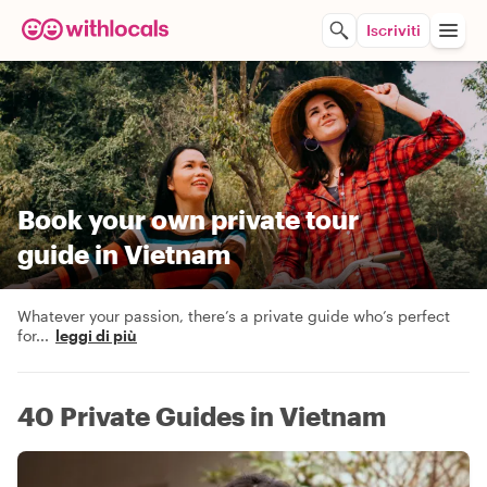
Iscriviti
Book your own private tour
guide in Vietnam
Whatever your passion, there’s a private guide who’s perfect
for
...
leggi di più
40 Private Guides in Vietnam