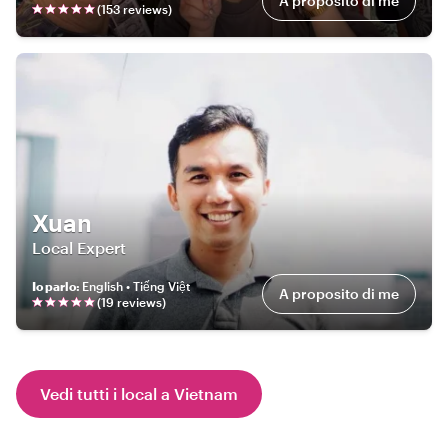
A proposito di me
(
153
review
s
)
Xuan
Local Expert
Io parlo
:
English • Tiếng Việt
A proposito di me
(
19
review
s
)
Vedi tutti i local a Vietnam