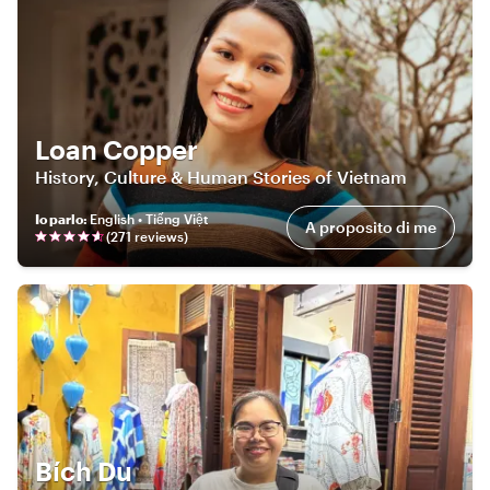
Loan Copper
History, Culture & Human Stories of Vietnam
Io parlo
:
English • Tiếng Việt
A proposito di me
(
271
review
s
)
Bích Du