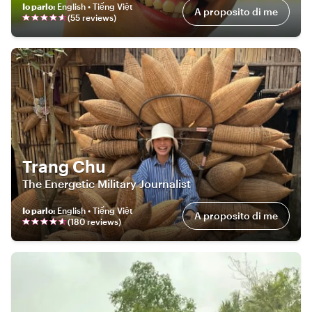
Io parlo
:
English • Tiếng Việt
A proposito di me
(
55
review
s
)
Trang Chu
The Energetic Military Journalist
Io parlo
:
English • Tiếng Việt
A proposito di me
(
180
review
s
)