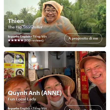
Thien
The Hip Storyteller
Io parlo
:
English • Tiếng Việt
A proposito di me
(
800
review
s
)
Quynh Anh (ANNE)
Fun Local Lady
Io parlo
:
English • Tiếng Việt