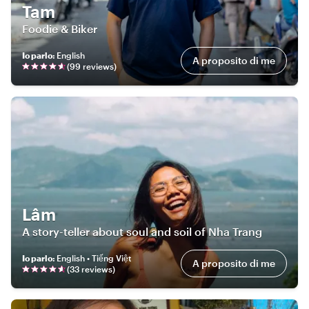
Tam
Foodie & Biker
Io parlo
:
English
A proposito di me
(
99
review
s
)
Lâm
A story-teller about soul and soil of Nha Trang
Io parlo
:
English • Tiếng Việt
A proposito di me
(
33
review
s
)