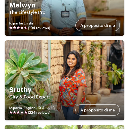
Melwyn
The Lifestyle Pro
Io parlo
:
English
A proposito di me
(
104
review
s
)
Sruthy
City & Food Expert
Io parlo
:
English • हिन्दी • தமிழ்
A proposito di me
(
224
review
s
)