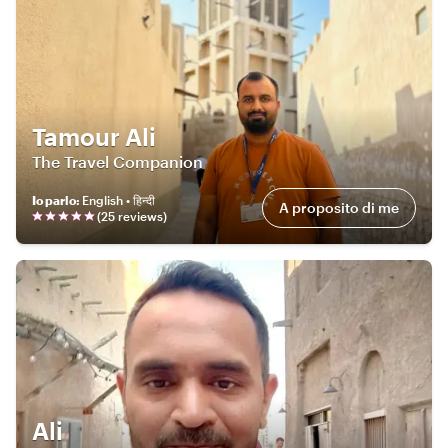
Tamour Ali
The Travel Companion
Io parlo
:
English • हिन्दी
A proposito di me
(
25
review
s
)
Ali