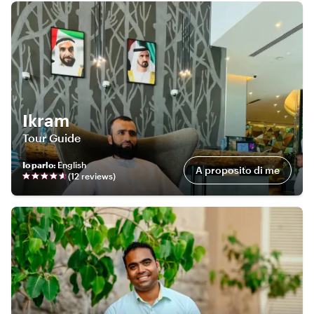
Ikram
Tour Guide
Io parlo
:
English
A proposito di me
(
12
review
s
)