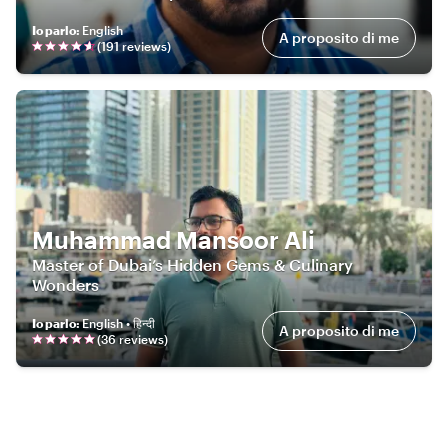
Io parlo
:
English
A proposito di me
(
191
review
s
)
Muhammad Mansoor Ali
Master of Dubai’s Hidden Gems & Culinary
Wonders
Io parlo
:
English • हिन्दी
A proposito di me
(
36
review
s
)