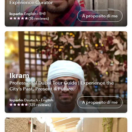
Experience Curator
Io parlo
:
English • हिन्दी
A proposito di me
(
16
review
s
)
Ikram
Professional Dubai Tour Guide | Experience the
City’s Past, Present & Future.
Io parlo
:
Deutsch • English
A proposito di me
(
125
review
s
)