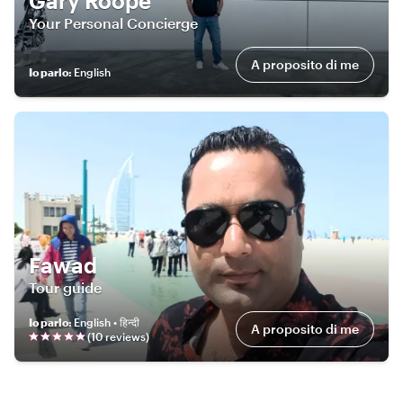
Gary Roope
Your Personal Concierge
A proposito di me
Io parlo
:
English
Fawad
Tour guide
Io parlo
:
English • हिन्दी
A proposito di me
(
10
review
s
)