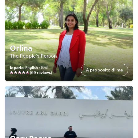
Orlina
The People's Person
Io parlo
:
English • हिन्दी
A proposito di me
(
69
review
s
)