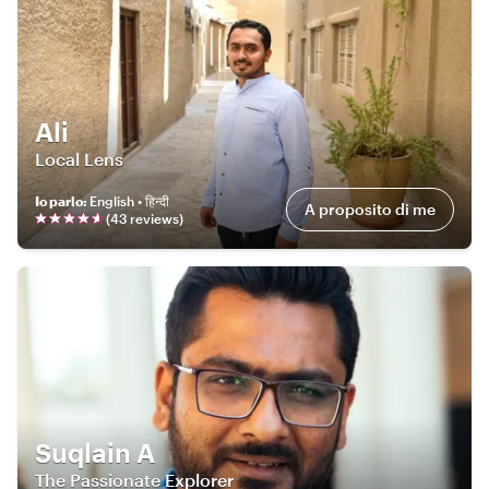
Ali
Local Lens
Io parlo
:
English • हिन्दी
A proposito di me
(
43
review
s
)
Suqlain A
The Passionate Explorer