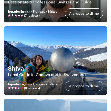
Passionate & Professional Switzerland Guide
Io parlo
:
English • Français • Türkçe
A proposito di me
(
7
review
s
)
Shiva
Local Guide in Geneva and in Switzerland
Io parlo
:
English • Français • Italiano
A proposito di me
(
8
review
s
)