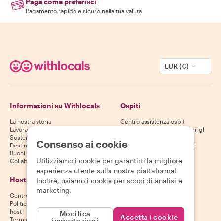
Paga come preferisci
Pagamento rapido e sicuro nella tua valuta
EUR (€)
Informazioni su Withlocals
Ospiti
La nostra storia
Centro assistenza ospiti
Lavora con noi
Politica di cancellazione per gli
Sostenibilità
ospiti
Consenso ai cookie
Destinazioni
Termini e condizioni per gli
Buoni regalo
ospiti
Utilizziamo i cookie per garantirti la migliore
Collabora con noi
esperienza utente sulla nostra piattaforma!
Host
Scarica la nostra app
Inoltre, usiamo i cookie per scopi di analisi e
marketing.
Centro assistenza host
App Store
Politica di cancellazione per gli
Google Play Store
host
Modifica
Accetta i cookie
Termini e condizioni per gli host
impostazioni