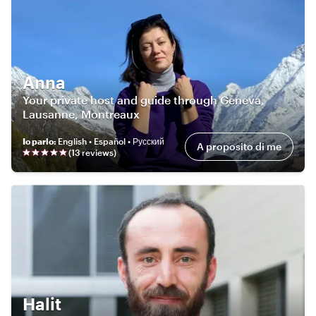
Anna
Your private host and guide through Geneva,
Lausanne, Montreaux
Io parlo
:
English • Español • Русский
A proposito di me
(
13
review
s
)
Halit