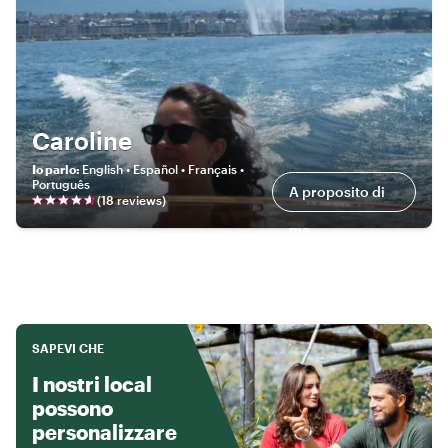
Caroline
Io parlo
:
English • Español • Français •
Português
A proposito di
(
18
review
s
)
me
SAPEVI CHE
I nostri local
possono
personalizzare