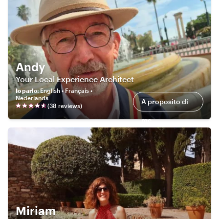
Andy
Your Local Experience Architect
Io parlo
:
English • Français •
Nederlands
A proposito di
(
38
review
s
)
me
Miriam