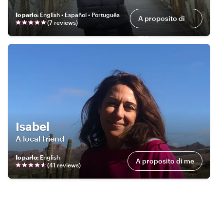
Io parlo
:
English • Español • Português
A proposito di
(
7
review
s
)
me
Isabel
A local friend
Io parlo
:
English
A proposito di me
(
41
review
s
)