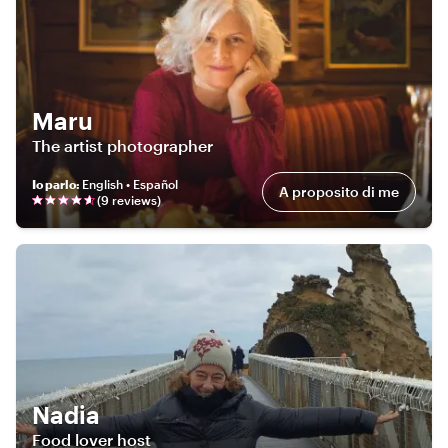
Maru
The artist photographer
Io parlo
:
English • Español
A proposito di me
(
9
review
s
)
Nadia
Food lover host