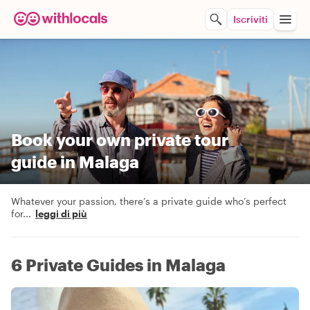
Iscriviti
Book your own private tour
guide in Malaga
Whatever your passion, there’s a private guide who’s perfect
for
...
leggi di più
6 Private Guides in Malaga