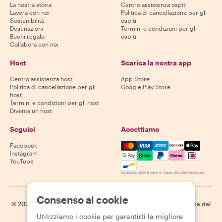
La nostra storia
Centro assistenza ospiti
Lavora con noi
Politica di cancellazione per gli
Sostenibilità
ospiti
Destinazioni
Termini e condizioni per gli
Buoni regalo
ospiti
Collabora con noi
Host
Scarica la nostra app
Centro assistenza host
App Store
Politica di cancellazione per gli
Google Play Store
host
Termini e condizioni per gli host
Diventa un host
Seguici
Accettiamo
Mastercard, Visa, Amex, Di
Facebook
Instagram
YouTube
La disponibilità varia in base alla destinazione
Consenso ai cookie
©
2026
Withlocals.com
|
Informativa sulla privacy
|
Cookie
|
Mappa del
sito
Utilizziamo i cookie per garantirti la migliore