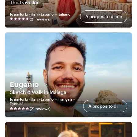
The traveller
Io parlo
:
English • Español • Italiano
A proposito di me
(
21
review
s
)
Eugenio
Sketch & Walk in Málaga
Io parlo
:
English • Español • Français •
Русский
A proposito di
(
21
review
s
)
me