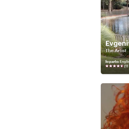
Evgeni
The Artist
Io parlo
:
Engli
(
11