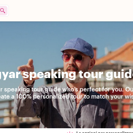
ar speaking tour guid
r speaking tour guide who’s perfect for you. O
eate a 100% personalized tour to match your wi
Le opzioni per personalizzare