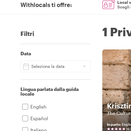
Local v
Withlocals ti offre
:
Scegli 
1 Pri
Filtri
Data
Seleziona la data
Lingua parlata dalla guida
locale
Kriszti
English
The Cultura
Español
Io parlo
:
Engli
(
6
Italiano