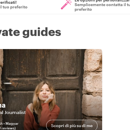
erificati!
Semplicemente contatta il t
il tuo preferito
preferito
vate guides
na
l Journalist
sh • Magyar
Scopri di più su di me
3
review
s
)