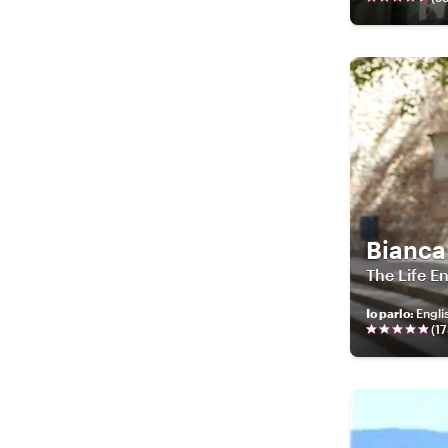
Bianca
The Life E
Io parlo
:
Engli
(
17