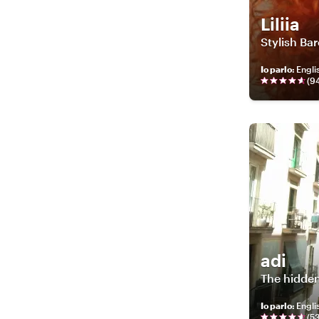
Liliia
Stylish Ba
Io parlo
:
Engli
(
9
adi
The hidden
Io parlo
:
(
5