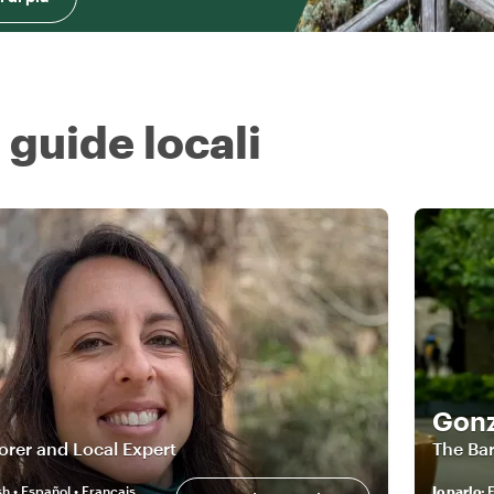
 guide locali
Gonz
orer and Local Expert
The Ba
sh • Español • Français
Io parlo
:
E