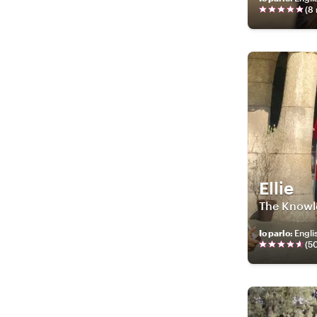
(
8
Ellie
The Knowl
Io parlo
:
Engli
(
5