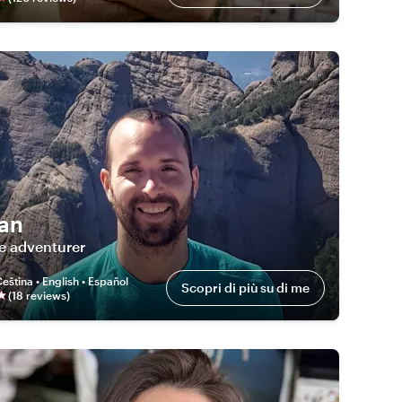
an
e adventurer
eština • English • Español
Scopri di più su di me
(
18
review
s
)