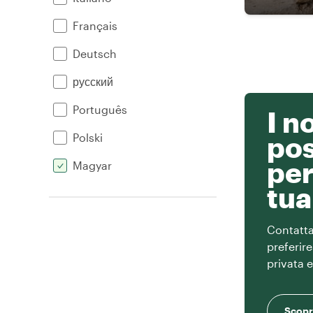
Français
Deutsch
русский
Português
I n
Polski
po
per
Magyar
tua
Contatta 
preferir
privata 
Scopri