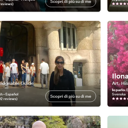
Scopri di più su di me
review
s
)
Ilon
edgeable Guide
Art, Hi
Io parlo
:
E
sh • Español
Svenska
Scopri di più su di me
02
review
s
)