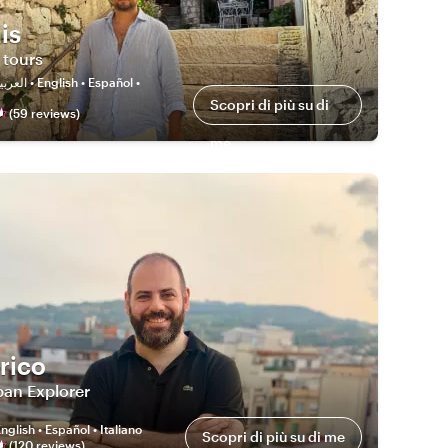
is
 tours
ال • English • Español •
Scopri di più su di
(
59
review
s
)
me
rico
ban Explorer
nglish • Español • Italiano
Scopri di più su di me
(
120
review
s
)