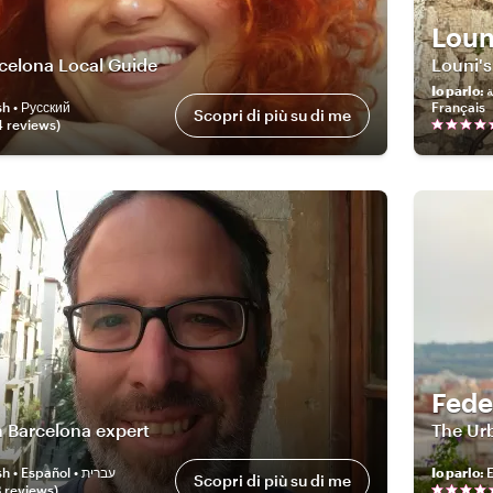
Loun
rcelona Local Guide
Louni's
Io parlo
:
عربية
sh • Русский
Français
Scopri di più su di me
4
review
s
)
Fede
 Barcelona expert
The Ur
English • Español • עברית
Io parlo
:
E
Scopri di più su di me
3
review
s
)