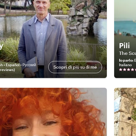
y
Pili
The Sc
Io parlo
:
E
sh • Español • Русский
Italiano
Scopri di più su di me
review
s
)