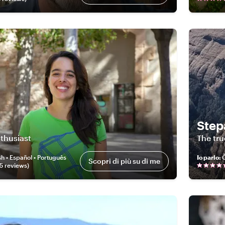
Step
nthusiast
The tru
sh • Español • Português
Io parlo
:
Č
Scopri di più su di me
5
review
s
)