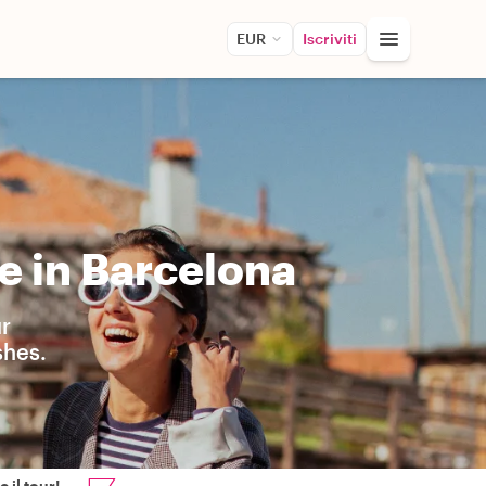
EUR
Iscriviti
e in Barcelona
ur
shes.
 il tour!