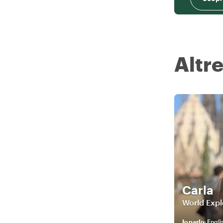
Altre
Carla
World Expl
Io parlo
:
Engli