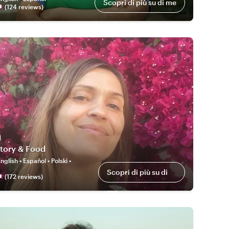
Scopri di più su di me
(
124
review
s
)
a
story & Food
nglish • Español • Polski •
Scopri di più su di
(
172
review
s
)
me