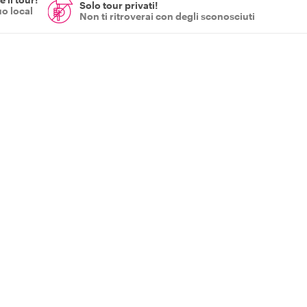
Solo tour privati!
uo local
Non ti ritroverai con degli sconosciuti