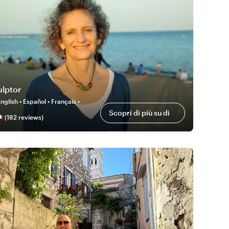
ulptor
nglish • Español • Français •
Scopri di più su di
(
182
review
s
)
me