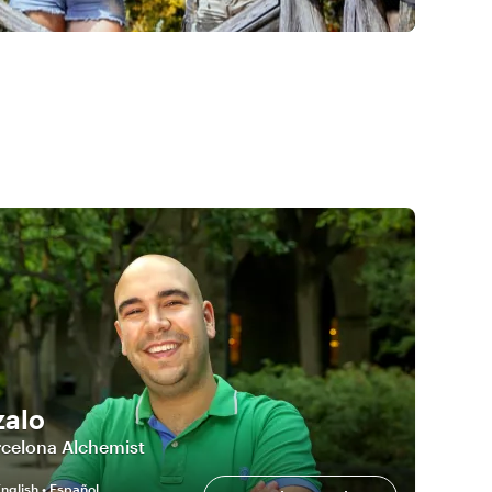
alo
rcelona Alchemist
nglish • Español