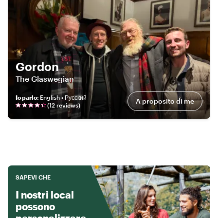
Gordon
The Glaswegian
Io parlo
:
English • Русский
A proposito di me
(
12
review
s
)
SAPEVI CHE
I nostri local
possono