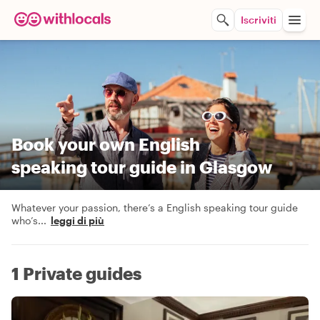
Iscriviti
Book your own English
speaking tour guide in Glasgow
Whatever your passion, there’s a English speaking tour guide
who’s
...
leggi di più
1 Private guides