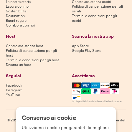
La nostra storia
Centro assistenza ospiti
Lavora con noi
Politica di cancellazione per gli
Sostenibilità
ospiti
Destinazioni
Termini e condizioni per gli
Buoni regalo
ospiti
Collabora con noi
Host
Scarica la nostra app
Centro assistenza host
App Store
Politica di cancellazione per gli
Google Play Store
host
Termini e condizioni per gli host
Diventa un host
Seguici
Accettiamo
Mastercard, Visa, Amex, Di
Facebook
Instagram
YouTube
La disponibilità varia in base alla destinazione
Consenso ai cookie
©
2026
Withlocals.com
|
Informativa sulla privacy
|
Cookie
|
Mappa del
sito
Utilizziamo i cookie per garantirti la migliore