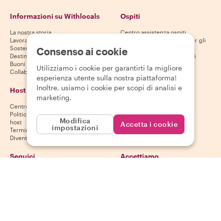
Informazioni su Withlocals
Ospiti
La nostra storia
Centro assistenza ospiti
Lavora con noi
Politica di cancellazione per gli
Sostenibilità
ospiti
Consenso ai cookie
Destinazioni
Termini e condizioni per gli
Buoni regalo
ospiti
Utilizziamo i cookie per garantirti la migliore
Collabora con noi
esperienza utente sulla nostra piattaforma!
Inoltre, usiamo i cookie per scopi di analisi e
Host
Scarica la nostra app
marketing.
Centro assistenza host
App Store
Politica di cancellazione per gli
Google Play Store
Modifica
host
Accetta i cookie
impostazioni
Termini e condizioni per gli host
Diventa un host
Seguici
Accettiamo
Mastercard, Visa, Amex, Di
Facebook
Instagram
YouTube
La disponibilità varia in base alla destinazione