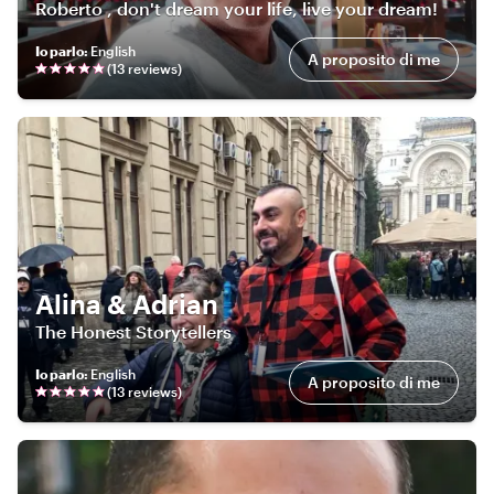
Roberto , don't dream your life, live your dream!
Io parlo
:
English
A proposito di me
(
13
review
s
)
Alina & Adrian
The Honest Storytellers
Io parlo
:
English
A proposito di me
(
13
review
s
)