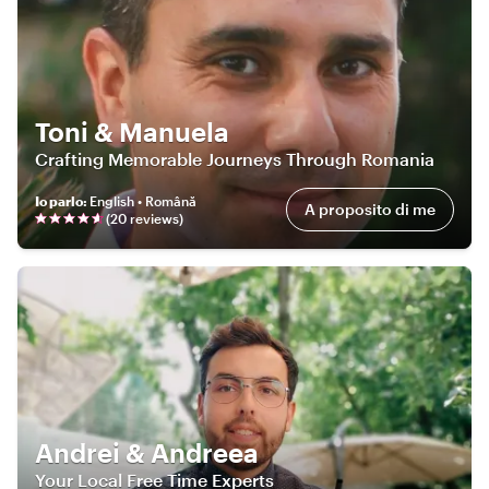
Toni & Manuela
Crafting Memorable Journeys Through Romania
Io parlo
:
English • Română
A proposito di me
(
20
review
s
)
Andrei & Andreea
Your Local Free Time Experts