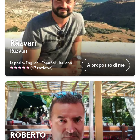
Răzvan
Razvan
Io parlo
:
English • Español • Italiano
A proposito di me
(
47
review
s
)
ROBERTO