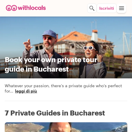
Iscriviti
Book your own private tour
guide in Bucharest
Whatever your passion, there’s a private guide who’s perfect
for
...
leggi di più
7 Private Guides in Bucharest