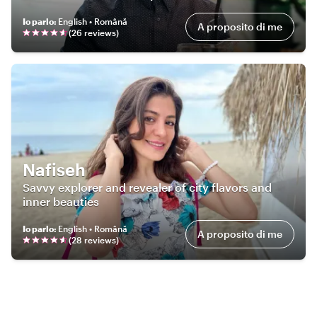
Io parlo
:
English • Română
A proposito di me
(
26
review
s
)
Nafiseh
Savvy explorer and revealer of city flavors and
inner beauties
Io parlo
:
English • Română
A proposito di me
(
28
review
s
)