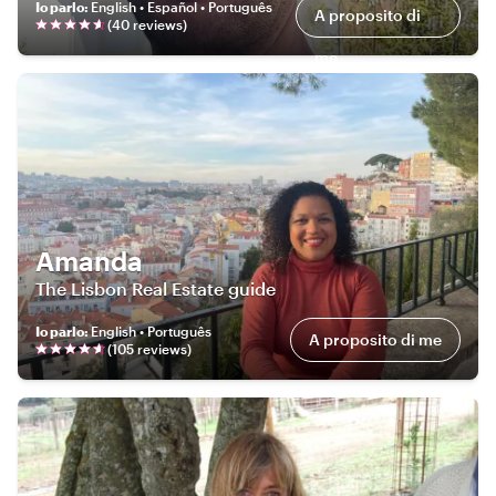
Io parlo
:
English • Español • Português
A proposito di
(
40
review
s
)
me
Amanda
The Lisbon Real Estate guide
Io parlo
:
English • Português
A proposito di me
(
105
review
s
)