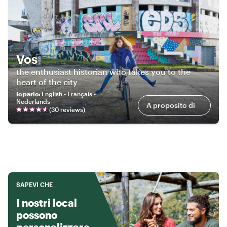
Vos
the enthusiast historian who takes you to the
heart of the city
Io parlo
:
English • Français •
Nederlands
A proposito di
(
30
review
s
)
me
SAPEVI CHE
I nostri local
possono