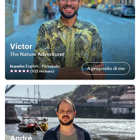
Victor
The Nature Adventurer
Io parlo
:
English • Português
A proposito di me
(
103
review
s
)
André