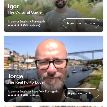
Igor
The Cultural Guide
Io parlo
:
English • Português
A proposito di me
(
56
review
s
)
Jorge
The Real Porto Local
Io parlo
:
English • Español • Português
A proposito di
(
68
review
s
)
me