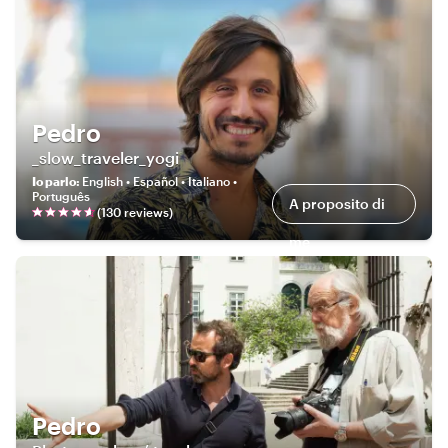
Pedro
_slow_traveler_yogi
Io parlo
:
English • Español • Italiano •
Português
A proposito di
(
130
review
s
)
me
Pedro