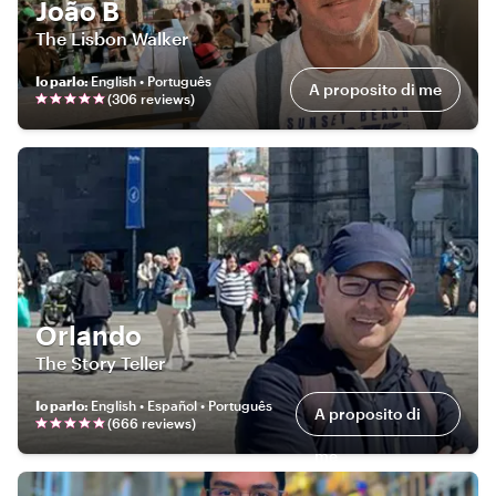
João B
The Lisbon Walker
Io parlo
:
English • Português
A proposito di me
(
306
review
s
)
Orlando
The Story Teller
Io parlo
:
English • Español • Português
A proposito di
(
666
review
s
)
me