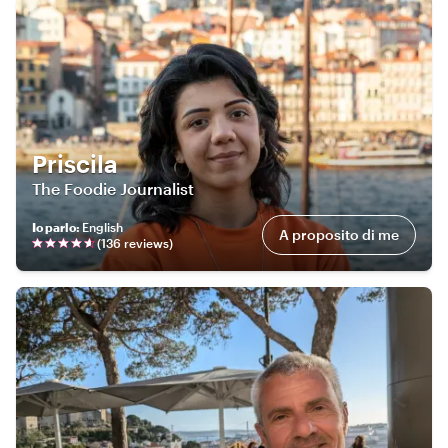
Priscila
The Foodie Journalist
Io parlo
:
English
A proposito di me
(
136
review
s
)