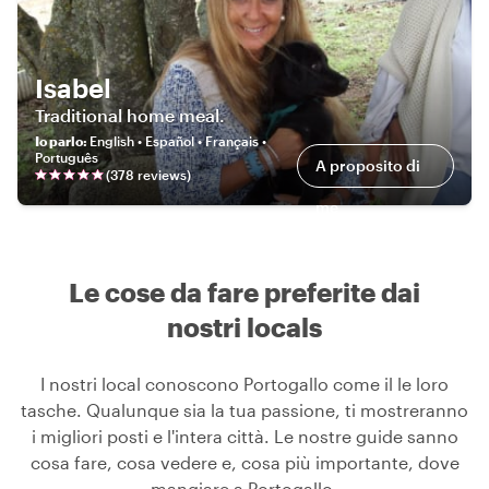
Isabel
Traditional home meal.
Io parlo
:
English • Español • Français •
Português
A proposito di
(
378
review
s
)
me
Le cose da fare preferite dai
nostri locals
I nostri local conoscono Portogallo come il le loro
tasche. Qualunque sia la tua passione, ti mostreranno
i migliori posti e l'intera città. Le nostre guide sanno
cosa fare, cosa vedere e, cosa più importante, dove
mangiare a Portogallo.