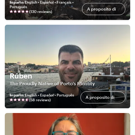
Io parlo
:
English • Español • Français •
Português
A proposito di
(
130
review
s
)
me
Rúben
The Proudly Native of Porto’s Identity
Io parlo
:
English • Español • Português
A proposito di
(
58
review
s
)
me