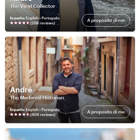
The Vinyl Collector
Io parlo
:
English • Português
A proposito di me
(
208
review
s
)
André
The Medieval Historian
Io parlo
:
English • Português
A proposito di me
(
404
review
s
)