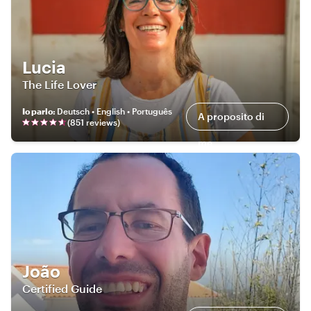
Lucia
The Life Lover
Io parlo
:
Deutsch • English • Português
A proposito di
(
851
review
s
)
me
João
Certified Guide