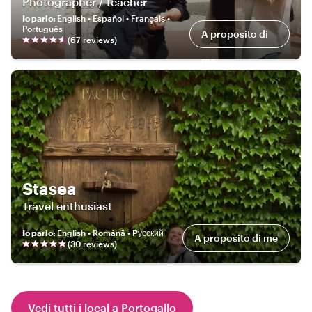
Photographer / teacher
Io parlo
:
English • Español • Français •
Português
A proposito di
(
67
review
s
)
me
Stasea
Travel enthusiast
Io parlo
:
English • Română • Русский
A proposito di me
(
30
review
s
)
Vedi tutti i local a Portogallo