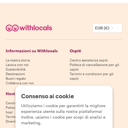
EUR (€)
Informazioni su Withlocals
Ospiti
La nostra storia
Centro assistenza ospiti
Lavora con noi
Politica di cancellazione per gli
Sostenibilità
ospiti
Destinazioni
Termini e condizioni per gli
Buoni regalo
ospiti
Collabora con noi
Host
Scarica la nostra app
Consenso ai cookie
Centro assistenza host
App Store
Utilizziamo i cookie per garantirti la migliore
Politica di cancellazione per gli
Google Play Store
esperienza utente sulla nostra piattaforma!
host
Inoltre, usiamo i cookie per scopi di analisi e
Termini e condizioni per gli host
Diventa un host
marketing.