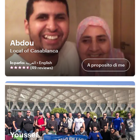
Abdou
Local of Casablanca
Io parlo
:
العربية • English
A proposito di me
(
49
review
s
)
Youssef