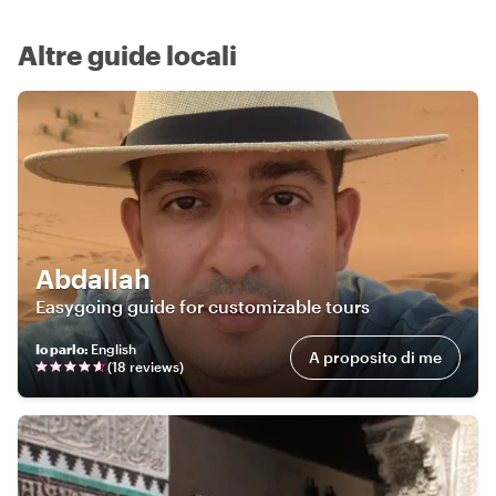
Altre guide locali
Abdallah
Easygoing guide for customizable tours
Io parlo
:
English
A proposito di me
(
18
review
s
)