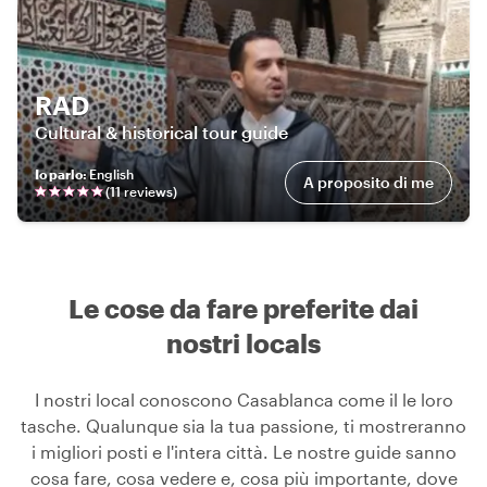
RAD
Cultural & historical tour guide
Io parlo
:
English
A proposito di me
(
11
review
s
)
Le cose da fare preferite dai
nostri locals
I nostri local conoscono Casablanca come il le loro
tasche. Qualunque sia la tua passione, ti mostreranno
i migliori posti e l'intera città. Le nostre guide sanno
cosa fare, cosa vedere e, cosa più importante, dove