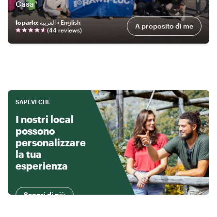
Casa
Io parlo
:
العربية • English
A proposito di me
(
44
review
s
)
SAPEVI CHE
I nostri local
possono
personalizzare
la tua
esperienza
Scopri di più