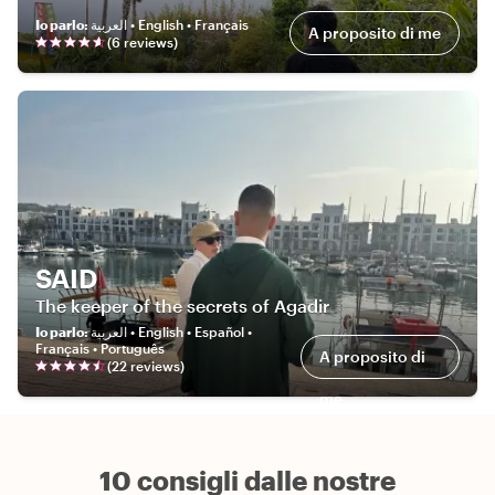
Io parlo
:
العربية • English • Français
A proposito di me
(
6
review
s
)
SAID
The keeper of the secrets of Agadir
Io parlo
:
العربية • English • Español •
Français • Português
A proposito di
(
22
review
s
)
me
10 consigli dalle nostre