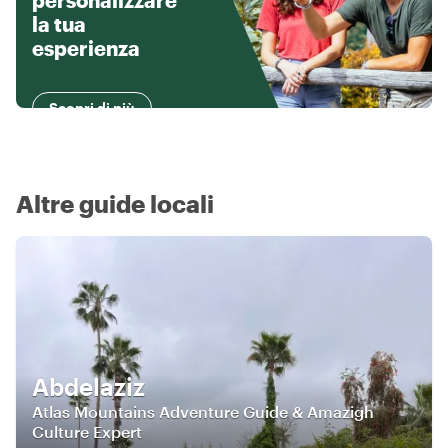
personalizzare
la tua
esperienza
Scopri di più
Altre guide locali
Abdelaziz
Atlas Mountains Adventure Guide & Amazigh
Culture Expert