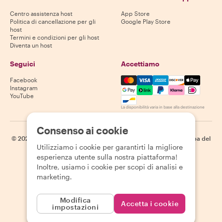
Centro assistenza host
App Store
Politica di cancellazione per gli
Google Play Store
host
Termini e condizioni per gli host
Diventa un host
Seguici
Accettiamo
Mastercard, Visa, Amex, Di
Facebook
Instagram
YouTube
La disponibilità varia in base alla destinazione
Consenso ai cookie
©
2026
Withlocals.com
|
Informativa sulla privacy
|
Cookie
|
Mappa del
Utilizziamo i cookie per garantirti la migliore
sito
esperienza utente sulla nostra piattaforma!
Inoltre, usiamo i cookie per scopi di analisi e
marketing.
Modifica
Accetta i cookie
impostazioni