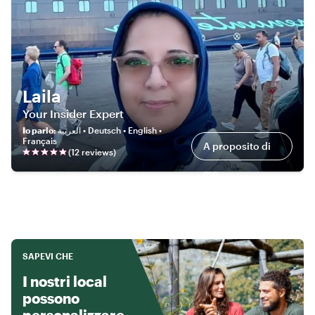
Laila
Your Insider Expert
Io parlo
:
العربية • Deutsch • English •
Français
A proposito di
(
12
review
s
)
me
SAPEVI CHE
I nostri local
possono