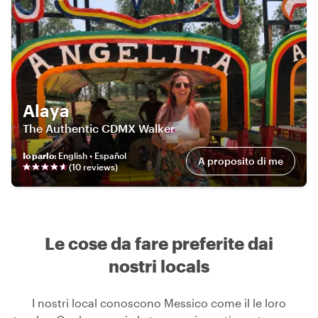
Alaya
The Authentic CDMX Walker
Io parlo
:
English • Español
A proposito di me
(
10
review
s
)
Le cose da fare preferite dai
nostri locals
I nostri local conoscono Messico come il le loro