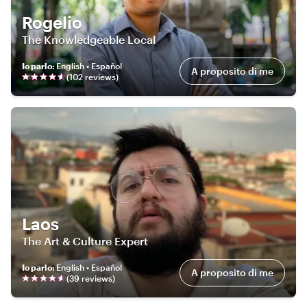
Rogelio
The Knowledgeable Local
Io parlo
:
English • Español
A proposito di me
(
102
review
s
)
Laos
The Art & Culture Expert
Io parlo
:
English • Español
A proposito di me
(
39
review
s
)