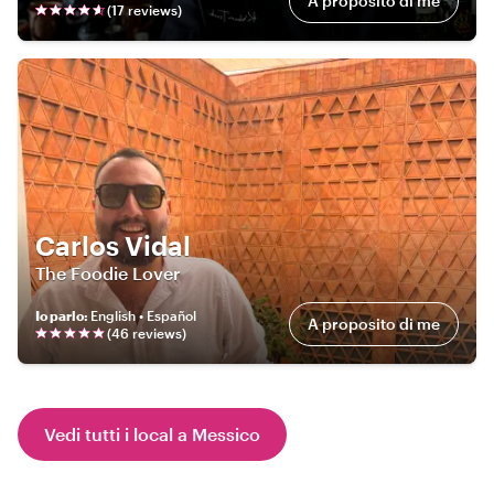
A proposito di me
(
17
review
s
)
Carlos Vidal
The Foodie Lover
Io parlo
:
English • Español
A proposito di me
(
46
review
s
)
Vedi tutti i local a Messico