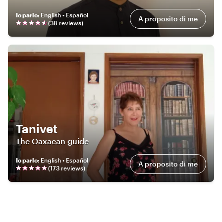
Io parlo
:
English • Español
A proposito di me
(
38
review
s
)
Tanivet
The Oaxacan guide
Io parlo
:
English • Español
A proposito di me
(
173
review
s
)