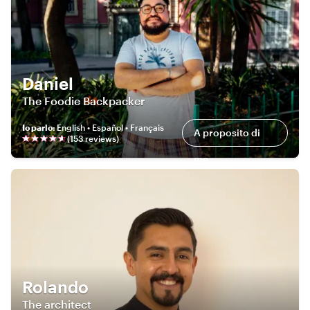
Daniel
The Foodie Backpacker
Io parlo
:
English • Español • Français
A proposito di
(
153
review
s
)
me
Rolando
The architect