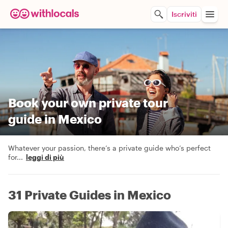
Iscriviti
Book your own private tour
guide in Mexico
Whatever your passion, there’s a private guide who’s perfect
for
...
leggi di più
31 Private Guides in Mexico