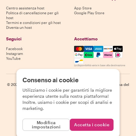
Centro assistenza host
App Store
Politica di cancellazione per gli
Google Play Store
host
Termini e condizioni per gli host
Diventa un host
Seguici
Accettiamo
Mastercard, Visa, Amex, Di
Facebook
Instagram
YouTube
La disponibilità varia in base alla destinazione
Consenso ai cookie
©
2026
Withlocals.com
|
Informativa sulla privacy
|
Cookie
|
Mappa del
Utilizziamo i cookie per garantirti la migliore
sito
esperienza utente sulla nostra piattaforma!
Inoltre, usiamo i cookie per scopi di analisi e
marketing.
Modifica
Accetta i cookie
impostazioni