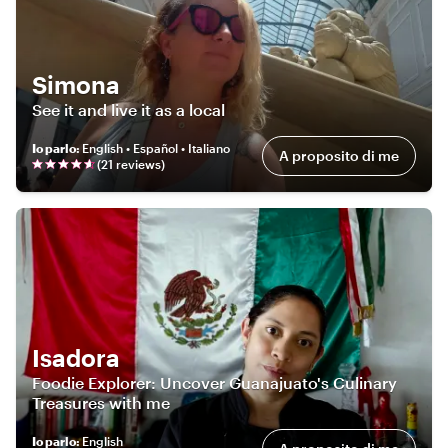
Simona
See it and live it as a local
Io parlo
:
English • Español • Italiano
A proposito di me
(
21
review
s
)
Isadora
Foodie Explorer: Uncover Guanajuato's Culinary
Treasures with me
Io parlo
:
English