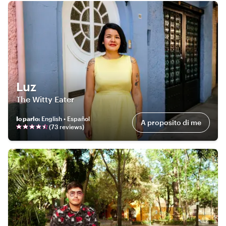
Luz
The Witty Eater
Io parlo
:
English • Español
A proposito di me
(
73
review
s
)