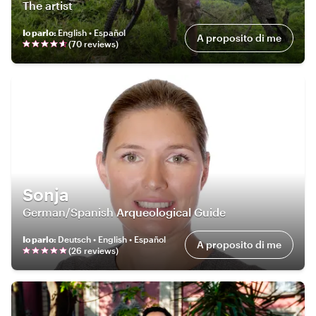
The artist
Io parlo
:
English • Español
A proposito di me
(
70
review
s
)
Sonja
German/Spanish Arqueological Guide
Io parlo
:
Deutsch • English • Español
A proposito di me
(
26
review
s
)