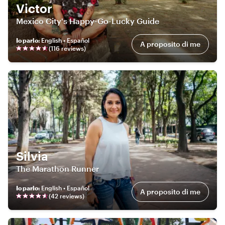
Victor
Mexico City's Happy-Go-Lucky Guide
Io parlo
:
English • Español
A proposito di me
(
116
review
s
)
Silvia
The Marathon Runner
Io parlo
:
English • Español
A proposito di me
(
42
review
s
)