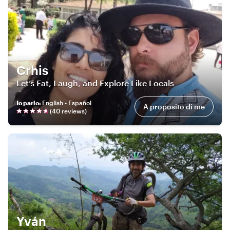
Crhis
Let’s Eat, Laugh, and Explore Like Locals
Io parlo
:
English • Español
A proposito di me
(
40
review
s
)
Yván