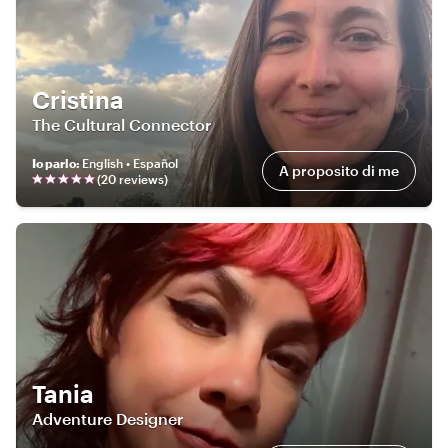
Cristina
The Cultural Connector
Io parlo
:
English • Español
A proposito di me
(
20
review
s
)
Tania
Adventure Designer