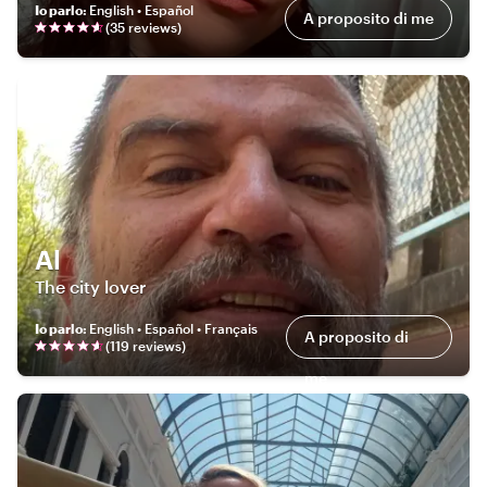
Io parlo
:
English • Español
A proposito di me
(
35
review
s
)
Al
The city lover
Io parlo
:
English • Español • Français
A proposito di
(
119
review
s
)
me