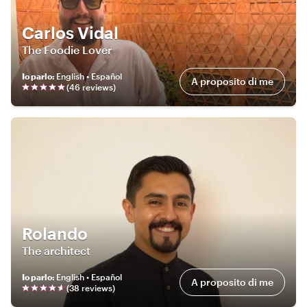
Carlos Vidal
The Foodie Lover
Io parlo
:
English • Español
A proposito di me
(
46
review
s
)
Rolando
The architect
Io parlo
:
English • Español
A proposito di me
(
38
review
s
)