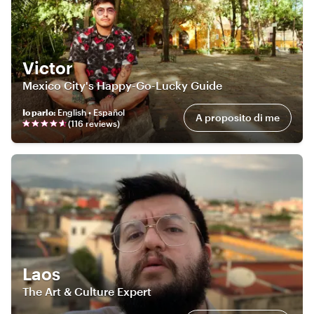
Victor
Mexico City's Happy-Go-Lucky Guide
Io parlo
:
English • Español
A proposito di me
(
116
review
s
)
Laos
The Art & Culture Expert