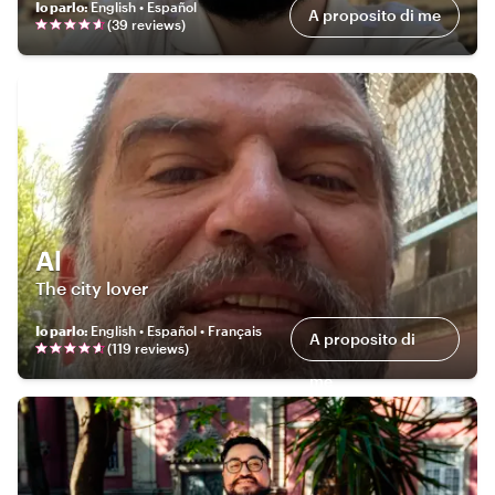
Io parlo
:
English • Español
A proposito di me
(
39
review
s
)
Al
The city lover
Io parlo
:
English • Español • Français
A proposito di
(
119
review
s
)
me