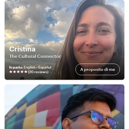
Cristina
The Cultural Connector
Io parlo
:
English • Español
A proposito di me
(
20
review
s
)