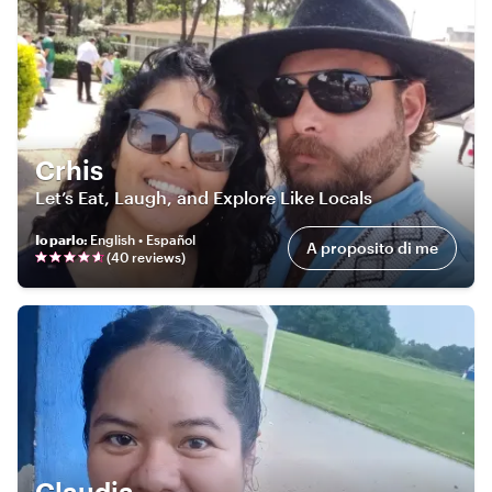
Crhis
Let’s Eat, Laugh, and Explore Like Locals
Io parlo
:
English • Español
A proposito di me
(
40
review
s
)
Claudia