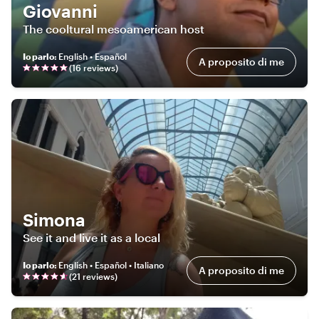
Giovanni
The cooltural mesoamerican host
Io parlo
:
English • Español
A proposito di me
(
16
review
s
)
Simona
See it and live it as a local
Io parlo
:
English • Español • Italiano
A proposito di me
(
21
review
s
)