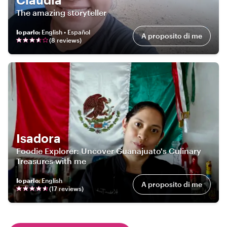
The amazing storyteller
Io parlo
:
English • Español
A proposito di me
(
8
review
s
)
Isadora
Foodie Explorer: Uncover Guanajuato's Culinary
Treasures with me
Io parlo
:
English
A proposito di me
(
17
review
s
)