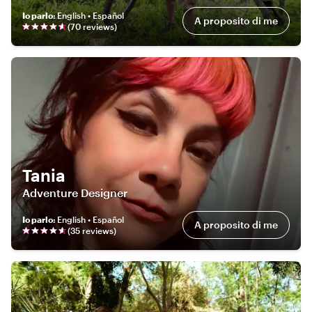
Io parlo
:
English • Español
A proposito di me
(
70
review
s
)
Tania
Adventure Designer
Io parlo
:
English • Español
A proposito di me
(
35
review
s
)