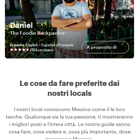
Daniel
The Foodie Backpacker
Io parlo
:
English • Español • Français
A proposito di
(
153
review
s
)
me
Le cose da fare preferite dai
nostri locals
I nostri local conoscono Messico come il le loro
tasche. Qualunque sia la tua passione, ti mostreranno
i migliori posti e l'intera città. Le nostre guide sanno
cosa fare, cosa vedere e, cosa più importante, dove
mangiare a Messico.