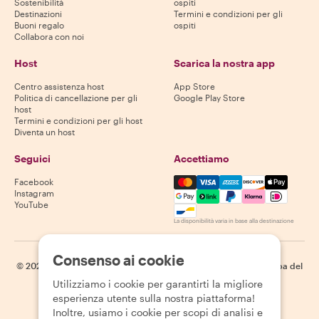
Sostenibilità
ospiti
Destinazioni
Termini e condizioni per gli
Buoni regalo
ospiti
Collabora con noi
Host
Scarica la nostra app
Centro assistenza host
App Store
Politica di cancellazione per gli
Google Play Store
host
Termini e condizioni per gli host
Diventa un host
Seguici
Accettiamo
Mastercard, Visa, Amex, Di
Facebook
Instagram
YouTube
La disponibilità varia in base alla destinazione
Consenso ai cookie
©
2026
Withlocals.com
|
Informativa sulla privacy
|
Cookie
|
Mappa del
sito
Utilizziamo i cookie per garantirti la migliore
esperienza utente sulla nostra piattaforma!
Inoltre, usiamo i cookie per scopi di analisi e