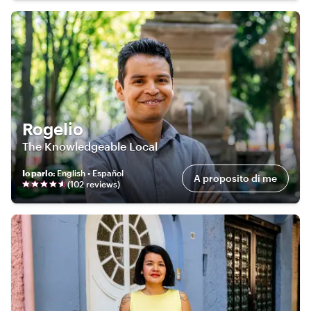
Rogelio
The Knowledgeable Local
Io parlo
:
English • Español
A proposito di me
(
102
review
s
)