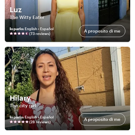
Luz
The Witty Eater
Io parlo
:
English • Español
A proposito di me
(
73
review
s
)
Hilary
The city girl
Io parlo
:
English • Español
A proposito di me
(
28
review
s
)