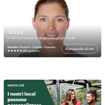
Sonja
German/Spanish Arqueological Guide
Io parlo
:
Deutsch • English • Español
A proposito di me
(
26
review
s
)
SAPEVI CHE
I nostri local
possono