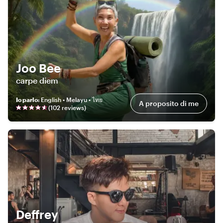
Joo Bee
carpe diem
Io parlo
:
English • Melayu • ไทย
A proposito di me
(
102
review
s
)
Deffrey