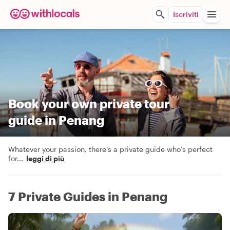
Iscriviti
Book your own private tour
guide in Penang
Whatever your passion, there’s a private guide who’s perfect
for
...
leggi di più
7 Private Guides in Penang