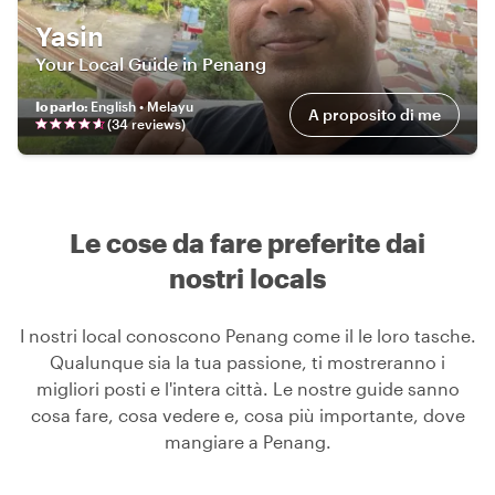
Yasin
Your Local Guide in Penang
Io parlo
:
English • Melayu
A proposito di me
(
34
review
s
)
Le cose da fare preferite dai
nostri locals
I nostri local conoscono Penang come il le loro tasche.
Qualunque sia la tua passione, ti mostreranno i
migliori posti e l'intera città. Le nostre guide sanno
cosa fare, cosa vedere e, cosa più importante, dove
mangiare a Penang.