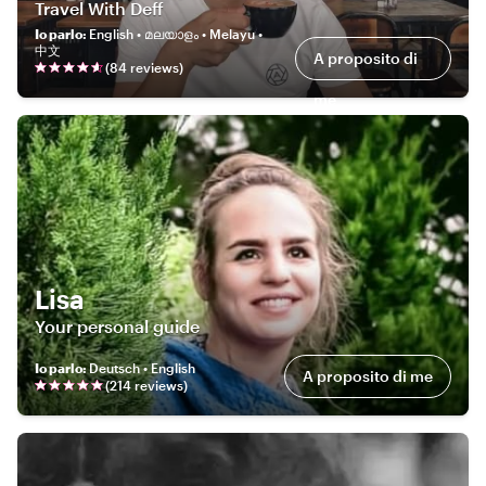
Travel With Deff
Io parlo
:
English • മലയാളം • Melayu •
中文
A proposito di
(
84
review
s
)
me
Lisa
Your personal guide
Io parlo
:
Deutsch • English
A proposito di me
(
214
review
s
)