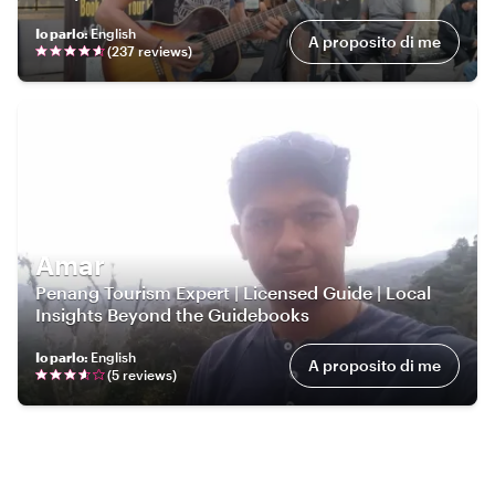
Io parlo
:
English
A proposito di me
(
237
review
s
)
Amar
Penang Tourism Expert | Licensed Guide | Local
Insights Beyond the Guidebooks
Io parlo
:
English
A proposito di me
(
5
review
s
)