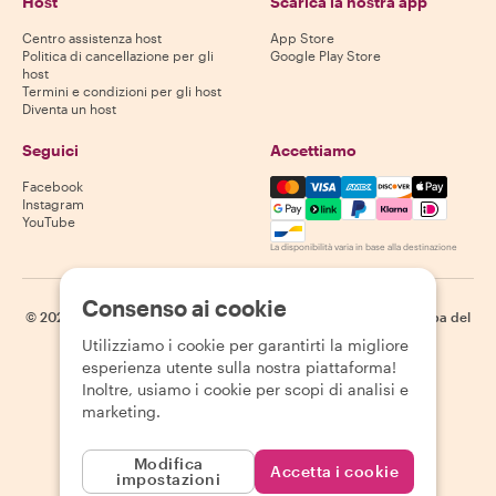
Host
Scarica la nostra app
Centro assistenza host
App Store
Politica di cancellazione per gli
Google Play Store
host
Termini e condizioni per gli host
Diventa un host
Seguici
Accettiamo
Mastercard, Visa, Amex, Di
Facebook
Instagram
YouTube
La disponibilità varia in base alla destinazione
Consenso ai cookie
©
2026
Withlocals.com
|
Informativa sulla privacy
|
Cookie
|
Mappa del
sito
Utilizziamo i cookie per garantirti la migliore
esperienza utente sulla nostra piattaforma!
Inoltre, usiamo i cookie per scopi di analisi e
marketing.
Modifica
Accetta i cookie
impostazioni