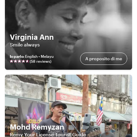
Virginia Ann
Smile always
Io parlo
:
English • Melayu
A proposito di me
(
58
review
s
)
Mohd Remyzan
Remy Your License Tourist Guide