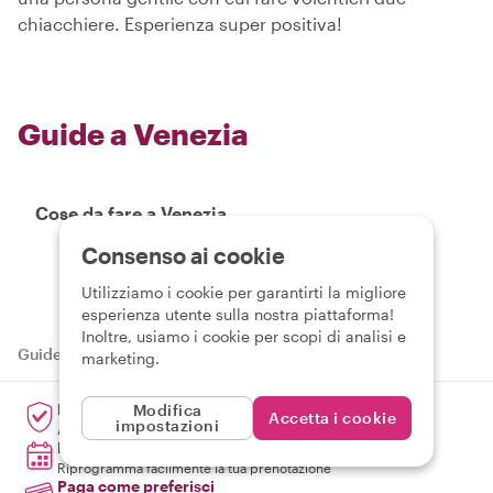
chiacchiere. Esperienza super positiva!
Guide a Venezia
Cose da fare a Venezia
Consenso ai cookie
Utilizziamo i cookie per garantirti la migliore
esperienza utente sulla nostra piattaforma!
Inoltre, usiamo i cookie per scopi di analisi e
Guide a Italia
›
Guide a Venezia
›
Italiano
marketing.
Prenota in tutta sicurezza
Modifica
Accetta i cookie
impostazioni
Annulla e ricevi un rimborso fino a 7 giorni prima
Hai cambiato idea?
Riprogramma facilmente la tua prenotazione
Paga come preferisci