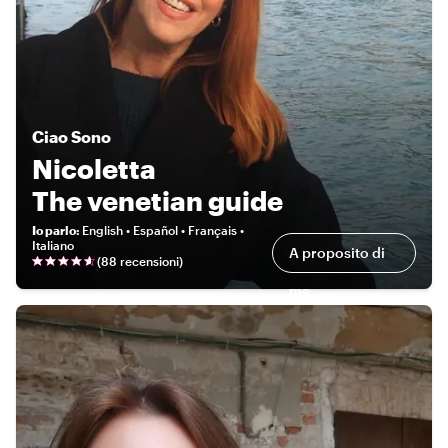
Ciao
Sono
Nicoletta
The venetian guide
Io parlo
:
English • Español • Français •
Italiano
A proposito di
(
88 recensioni
)
me