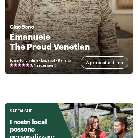
Ciao
Sono
Emanuele
The Proud Venetian
Io parlo
:
English • Español • Italiano
A proposito di me
(
84 recensioni
)
SAPEVI CHE
I nostri local
possono
personalizzare