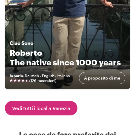
Ciao
Sono
Roberto
The native since 1000 years
Io parlo
:
Deutsch • English • Italiano
A proposito di me
(
126 recensioni
)
Vedi tutti i local a Venezia
Le cose da fare preferite dai