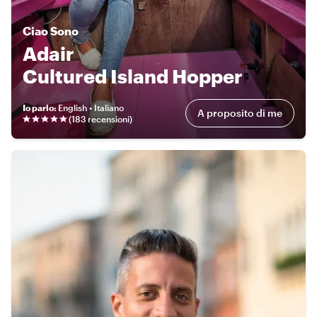
Ciao
Sono
Adair
Cultured Island Hopper
Io parlo
:
English • Italiano
A proposito di me
(
183 recensioni
)