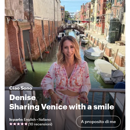
Ciao
Sono
Denise
Sharing Venice with a smile
Io parlo
:
English • Italiano
A proposito di me
(
10 recensioni
)