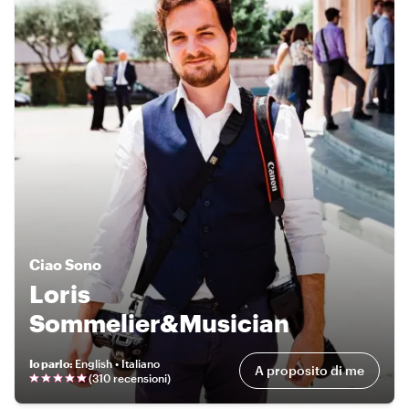
Ciao
Sono
Loris
Sommelier&Musician
Io parlo
:
English • Italiano
A proposito di me
(
310 recensioni
)