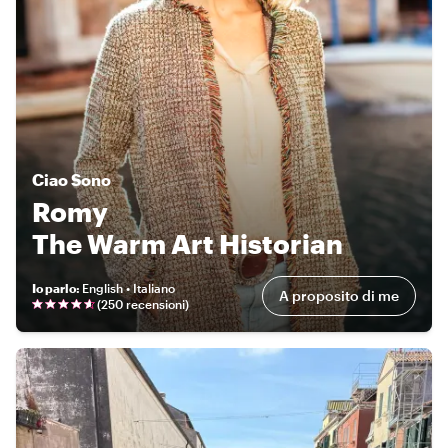
Ciao
Sono
Romy
The Warm Art Historian
Io parlo
:
English • Italiano
A proposito di me
(
250 recensioni
)