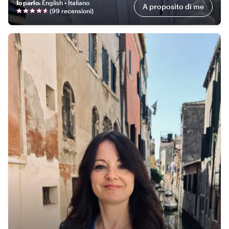
Io parlo
:
English • Italiano
A proposito di me
(
99 recensioni
)