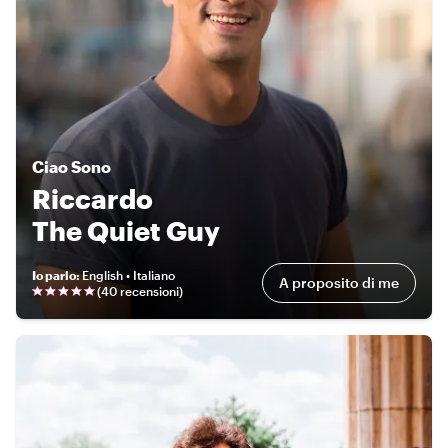
Ciao
Sono
Riccardo
The Quiet Guy
Io parlo
:
English • Italiano
A proposito di me
(
40 recensioni
)