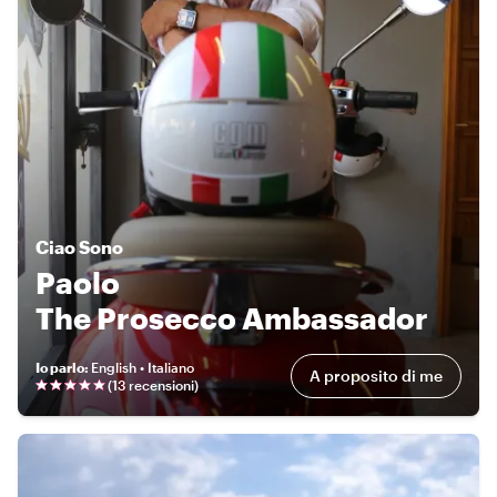
Ciao
Sono
Paolo
The Prosecco Ambassador
Io parlo
:
English • Italiano
A proposito di me
(
13 recensioni
)