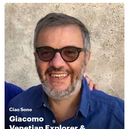
Ciao
Sono
Giacomo
Venetian Explorer &