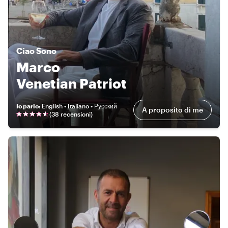
Ciao
Sono
Marco
Venetian Patriot
Io parlo
:
English • Italiano • Русский
A proposito di me
(
38 recensioni
)