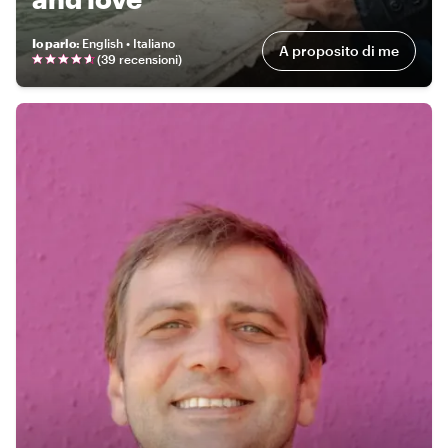
Io parlo
:
English • Italiano
A proposito di me
(
39 recensioni
)