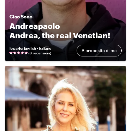
Ciao
Sono
Andreapaolo
Andrea, the real Venetian!
Io parlo
:
English • Italiano
A proposito di me
(
8 recensioni
)