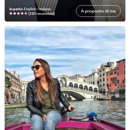
Io parlo
:
English • Italiano
A proposito di me
(
230 recensioni
)