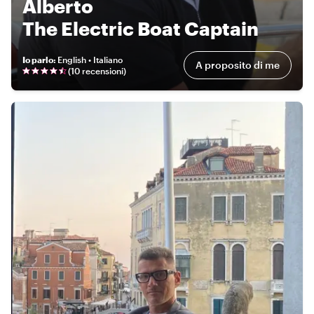
Alberto
The Electric Boat Captain
Io parlo
:
English • Italiano
A proposito di me
(
10 recensioni
)