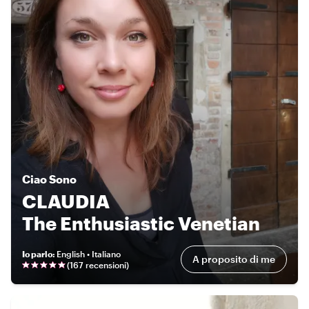
Ciao
Sono
CLAUDIA
The Enthusiastic Venetian
Io parlo
:
English • Italiano
A proposito di me
(
167 recensioni
)