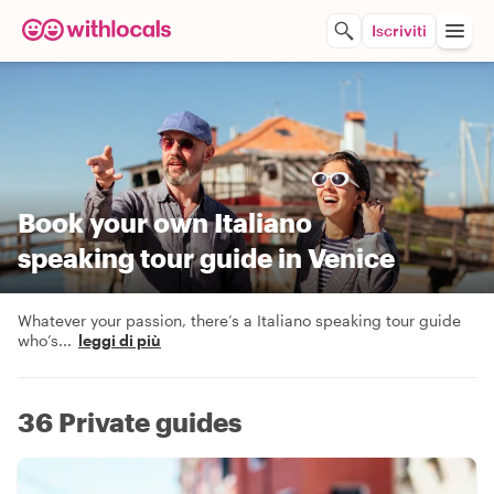
Iscriviti
Book your own Italiano
speaking tour guide in Venice
Whatever your passion, there’s a Italiano speaking tour guide
who’s
...
leggi di più
36 Private guides