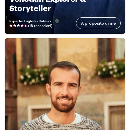
Storyteller
Io parlo
:
English • Italiano
A proposito di me
(
18 recensioni
)