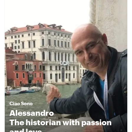
Ciao
Sono
Alessandro
The historian with passion
and love