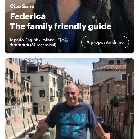
Ciao
Sono
Federica
The family friendly guide
Io parlo
:
English • Italiano • 日本語
A proposito di me
(
57 recensioni
)