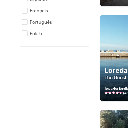
Français
Português
Polski
Lored
The Guest 
Io parlo
:
Englis
(
4