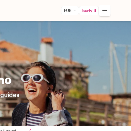
EUR
Iscriviti
mo
 guides
 il tour!