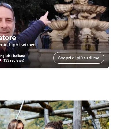
atore
ic flight wizard
nglish • Italiano
Scopri di più su di me
(
133
review
s
)