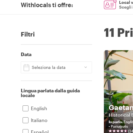
Local v
Withlocals ti offre
:
Scegli 
11 Pr
Filtri
Data
Seleziona la data
Lingua parlata dalla guida
locale
Gaeta
English
Historical
Italiano
Io parlo
:
Englis
• Português
(
2
Español