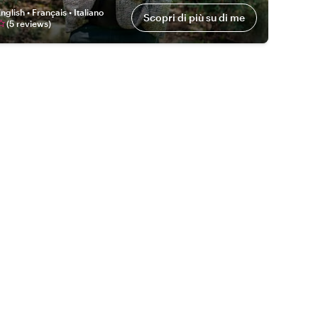
nglish • Français • Italiano
Scopri di più su di me
(
5
review
s
)