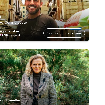
o
od Connoisseur
nglish • Italiano
Scopri di più su di me
(
193
review
s
)
ld Traveller