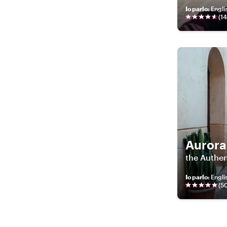
Io parlo
:
Englis
(
1
Aurora
the Authen
Io parlo
:
Englis
(
5