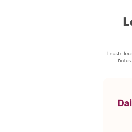
L
I nostri lo
l'inte
Dai