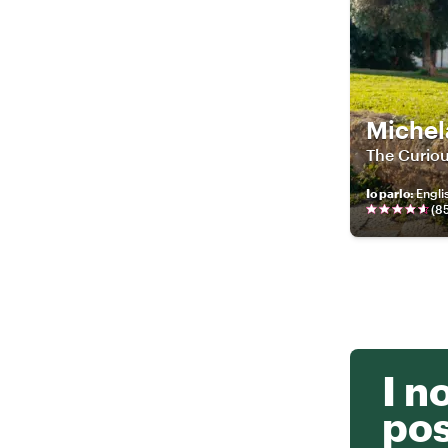
Michel
The Curio
Io parlo
:
Englis
(
8
I n
po