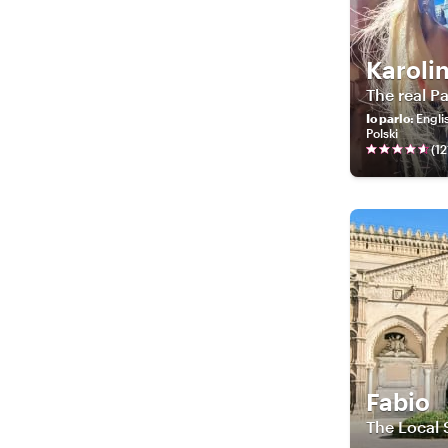
Karoli
The real P
Io parlo
:
Englis
Polski
(
12
Fabio
The Local S