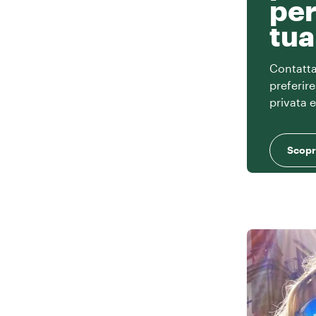
per
tua
Contatta 
preferir
privata 
Scopri