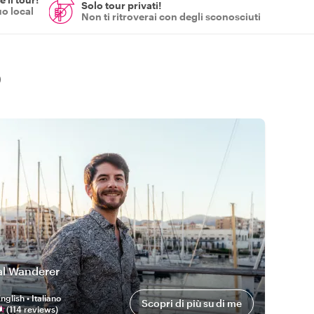
Solo tour privati!
uo local
Non ti ritroverai con degli sconosciuti
o
al Wanderer
nglish • Italiano
Scopri di più su di me
(
114
review
s
)