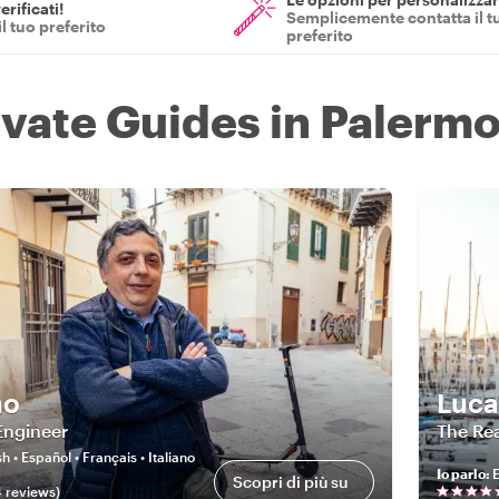
erificati!
Semplicemente contatta il t
il tuo preferito
preferito
ivate Guides in Palerm
no
Luca
 Engineer
The Re
h • Español • Français • Italiano
Io parlo
:
E
Scopri di più su
4
review
s
)