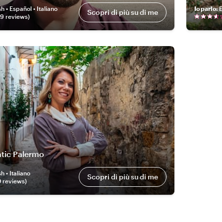
h • Español • Italiano
Io parlo
:
E
Scopri di più su di me
49
review
s
)
tic Palermo
h • Italiano
Scopri di più su di me
0
review
s
)