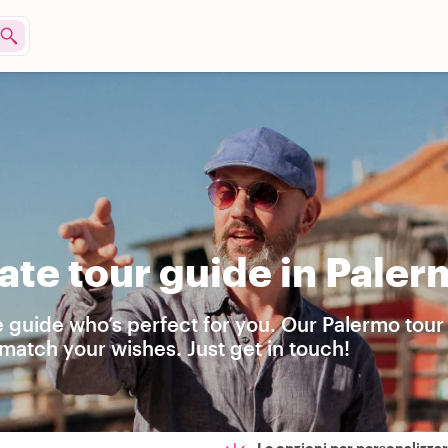
ate tour guide in Paler
e guide who’s perfect for you. Our Palermo tour
match your wishes. Just get in touch!
Le opzioni per personalizzare