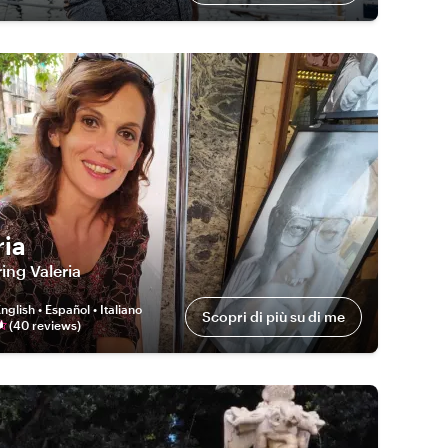
ria
ing Valeria
nglish • Español • Italiano
Scopri di più su di me
(
40
review
s
)