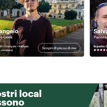
angelo
Salv
us Geek
Panoram
h • Français • Italiano
Io parlo
:
E
Scopri di più su di me
5
review
s
)
ostri local
ssono