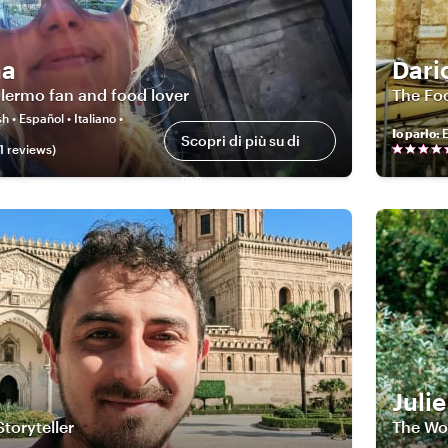
na
Dari
alermo fan and food lover
The Fo
h • Español • Italiano •
Io parlo
:
E
Scopri di più su di
1
review
s
)
me
Julie
toryteller
The Wor