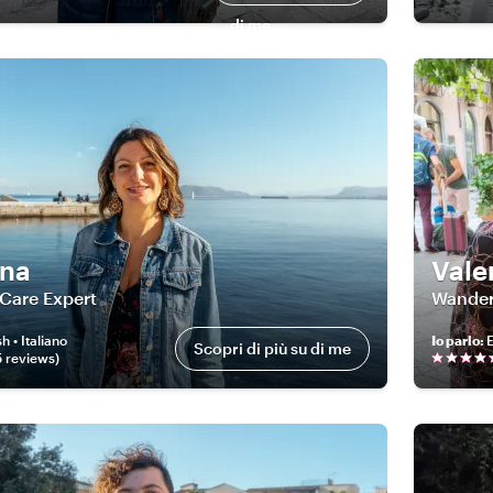
di me
ana
Vale
Care Expert
Wander
h • Italiano
Io parlo
:
E
Scopri di più su di me
5
review
s
)