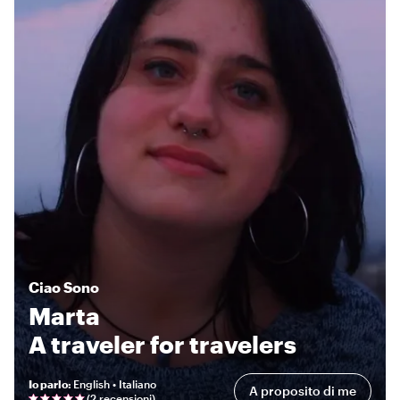
Ciao
Sono
Marta
A traveler for travelers
Io parlo
:
English • Italiano
A proposito di me
(
2 recensioni
)