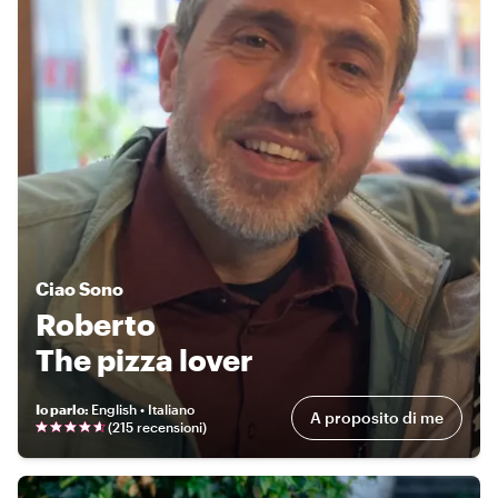
Ciao
Sono
Roberto
The pizza lover
Io parlo
:
English • Italiano
A proposito di me
(
215 recensioni
)