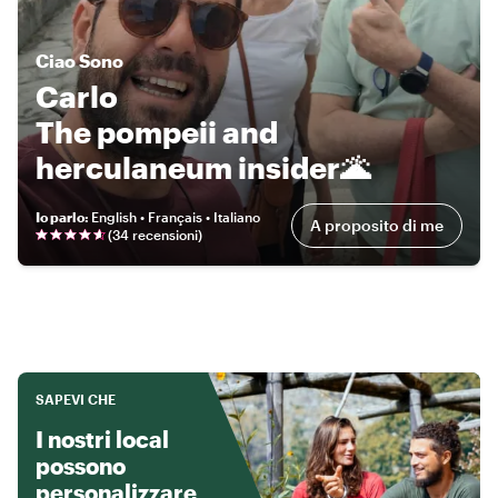
Ciao
Sono
Carlo
The pompeii and
herculaneum insider🌋
Io parlo
:
English • Français • Italiano
A proposito di me
(
34 recensioni
)
SAPEVI CHE
I nostri local
possono
personalizzare