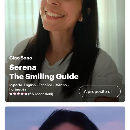
Ciao
Sono
Serena
The Smiling Guide
Io parlo
:
English • Español • Italiano •
Português
A proposito di
(
66 recensioni
)
me