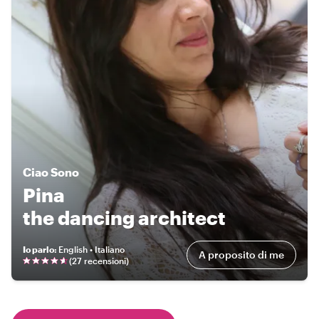
Ciao
Sono
Pina
the dancing architect
Io parlo
:
English • Italiano
A proposito di me
(
27 recensioni
)