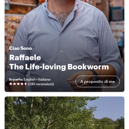
Ciao
Sono
Raffaele
The Life-loving Bookworm
Io parlo
:
English • Italiano
A proposito di me
(
130 recensioni
)