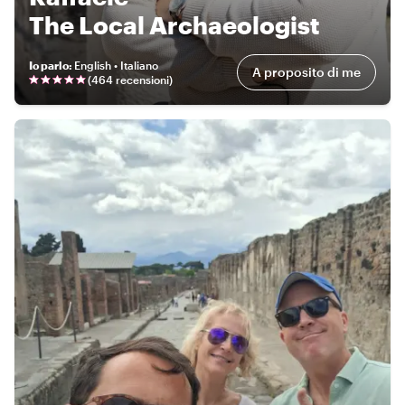
The Local Archaeologist
Io parlo
:
English • Italiano
A proposito di me
(
464 recensioni
)