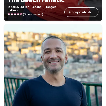
Io parlo
:
English • Español • Français •
Italiano
A proposito di
(
38 recensioni
)
me