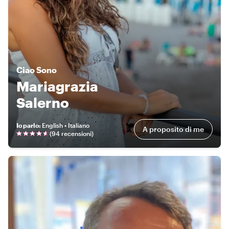
Ciao
Sono
Mariagrazia
Salerno
Io parlo
:
English • Italiano
A proposito di me
(
94 recensioni
)