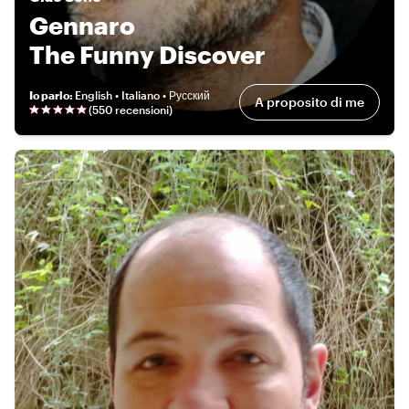
Gennaro
The Funny Discover
Io parlo
:
English • Italiano • Русский
A proposito di me
(
550 recensioni
)