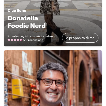
Ciao
Sono
Donatella
Foodie Nerd
Io parlo
:
English • Español • Italiano
A proposito di me
(
20 recensioni
)