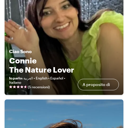
Ciao
Sono
Connie
The Nature Lover
Io parlo
:
العربية • English • Español •
Italiano
A proposito di
(
5 recensioni
)
me