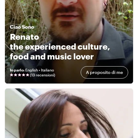
Ciao
Sono
Renato
the experienced culture,
food and music lover
Io parlo
:
English • Italiano
A proposito di me
(
13 recensioni
)