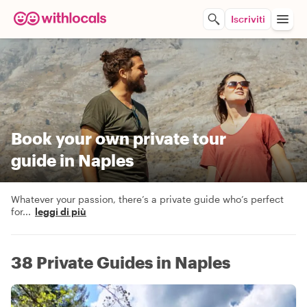
Iscriviti
Book your own private tour
guide in Naples
Whatever your passion, there’s a private guide who’s perfect
for
...
leggi di più
38 Private Guides in Naples