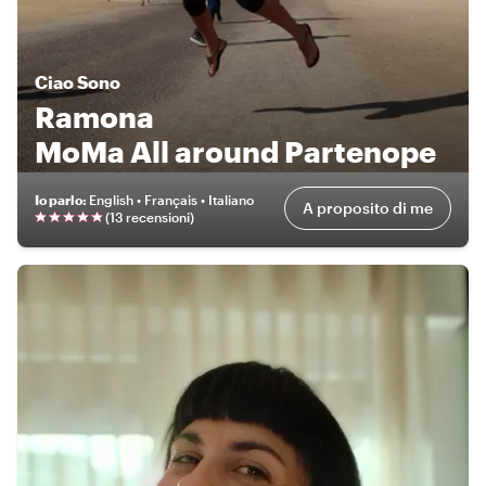
Ciao
Sono
Ramona
MoMa All around Partenope
Io parlo
:
English • Français • Italiano
A proposito di me
(
13 recensioni
)