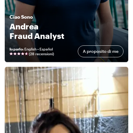
Ciao
Sono
Andrea
Fraud Analyst
Io parlo
:
English • Español
A proposito di me
(
28 recensioni
)