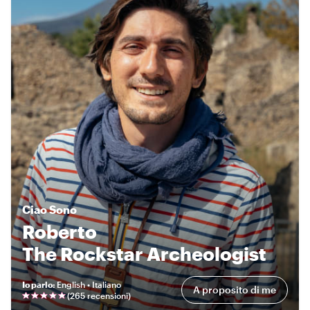
Ciao
Sono
Roberto
The Rockstar Archeologist
Io parlo
:
English • Italiano
A proposito di me
(
265 recensioni
)