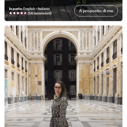
Io parlo
:
English • Italiano
A proposito di me
(
54 recensioni
)