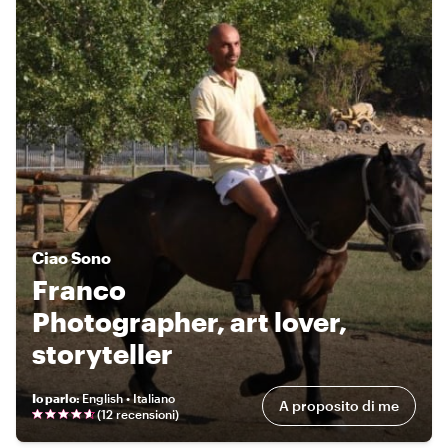
Ciao
Sono
Franco
Photographer, art lover,
storyteller
Io parlo
:
English • Italiano
A proposito di me
(
12 recensioni
)