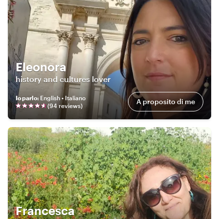
Eleonora
history and cultures lover
Io parlo
:
English • Italiano
A proposito di me
(
94
review
s
)
Francesca