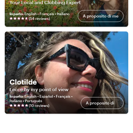
Your Local and Clubbing Expert
Io parlo
:
English • Français • Italiano
A proposito di me
(
54
review
s
)
Clotilde
Lecce by my point of view
Io parlo
:
English • Español • Français •
Italiano • Português
A proposito di
(
10
review
s
)
me