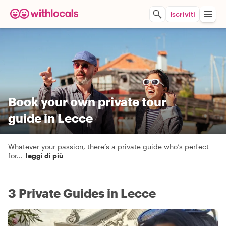
Iscriviti
Book your own private tour
guide in Lecce
Whatever your passion, there’s a private guide who’s perfect
for
...
leggi di più
3 Private Guides in Lecce