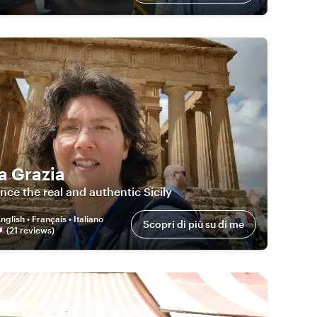
a Grazia
nce the real and authentic Sicily
nglish • Français • Italiano
Scopri di più su di me
(
21
review
s
)