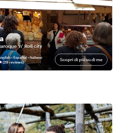
a
Baroque 'n' Roll city
nglish • Español • Italiano
Scopri di più su di me
(
29
review
s
)