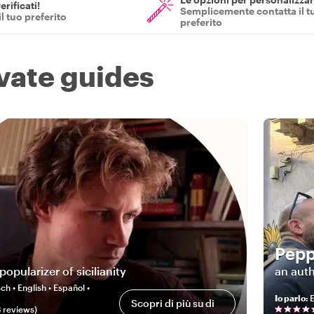
erificati!
Semplicemente contatta il t
il tuo preferito
preferito
ivate guides
Pep
popularizer of sicilianity
an auth
ch • English • Español •
Io parlo
:
E
Scopri di più su di
3
review
s
)