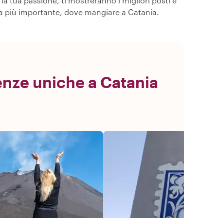
la tua passione, ti mostreranno i migliori posti e
osa più importante, dove mangiare a Catania.
enze uniche a Catania