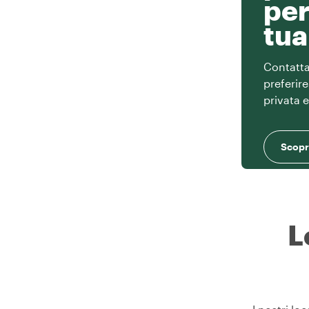
per
tua
Contatta 
preferir
privata 
Scopri
L