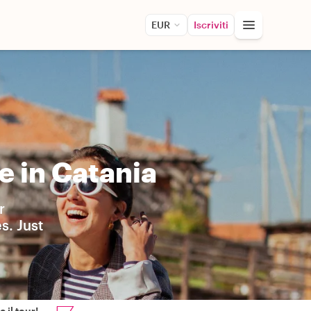
EUR
Iscriviti
e in Catania
r
s. Just
 il tour!