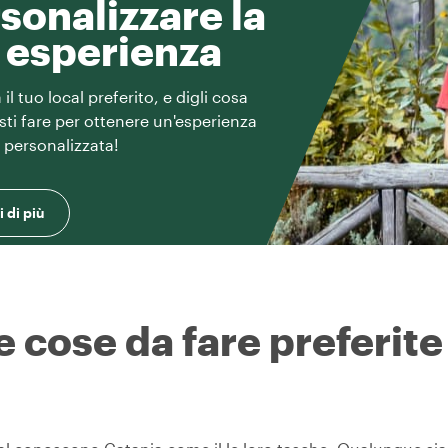
sonalizzare la
 esperienza
il tuo local preferito, e digli cosa
esti fare per ottenere un'esperienza
e personalizzata!
 di più
e cose da fare preferite 