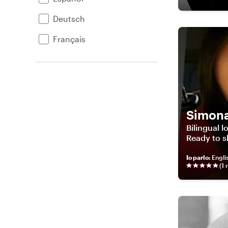
Deutsch
Français
Simona
Bilingual l
Ready to s
Io parlo
:
Englis
(
1
r