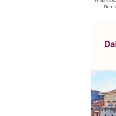
I nostri lo
l'inte
Da