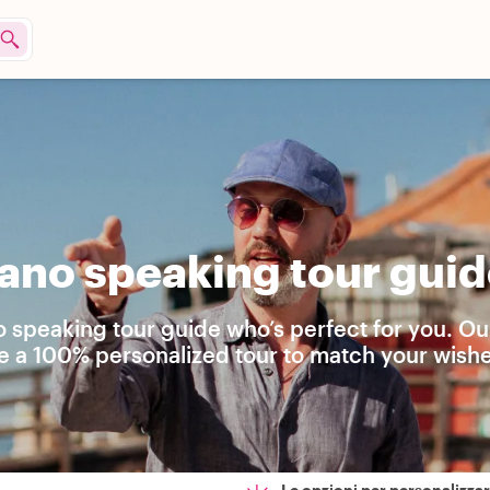
ano speaking tour guid
no speaking tour guide who’s perfect for you. Ou
te a 100% personalized tour to match your wishe
Le opzioni per personalizzare