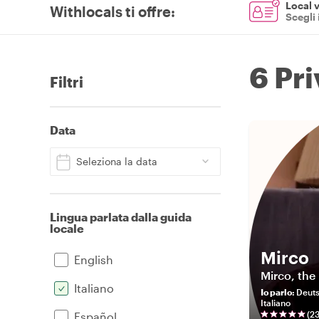
Local v
Withlocals ti offre
:
Scegli 
6 Pr
Filtri
Data
Seleziona la data
Lingua parlata dalla guida
locale
Mirco
English
Mirco, the 
Italiano
Io parlo
:
Deuts
Italiano
(
2
Español