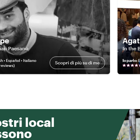
ppe
Agat
lian Paesano
In the 
h • Español • Italiano
Io parlo
:
E
Scopri di più su di me
review
s
)
ostri local
ssono