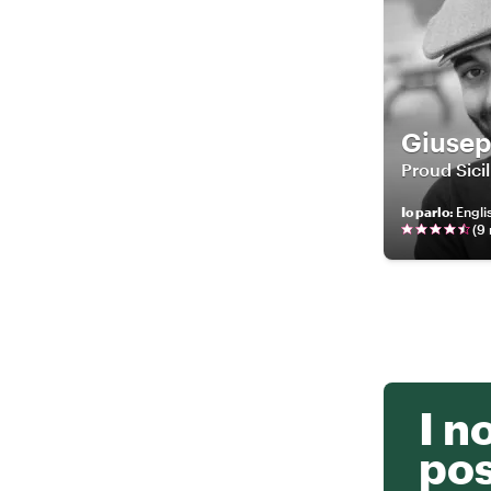
Giuse
Proud Sici
Io parlo
:
Englis
(
9
I n
po