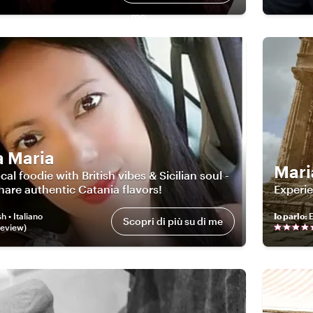
me
 Maria
Mari
ocal foodie with British vibes & Sicilian soul -
hare authentic Catania flavors!
Experie
h • Italiano
Io parlo
:
E
Scopri di più su di me
eview
)