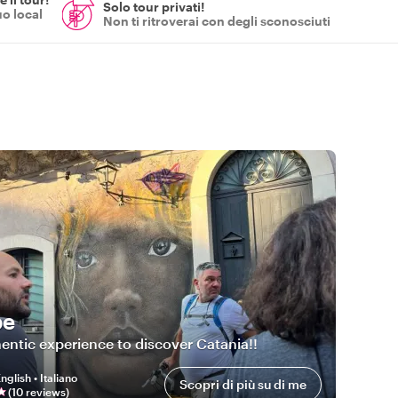
Solo tour privati!
uo local
Non ti ritroverai con degli sconosciuti
pe
entic experience to discover Catania!!
nglish • Italiano
Scopri di più su di me
(
10
review
s
)