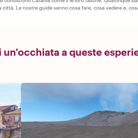
cal conoscono Catania come il le loro tasche. Qualunque sia 
ra città. Le nostre guide sanno cosa fare, cosa vedere e, c
i un'occhiata a queste esperi