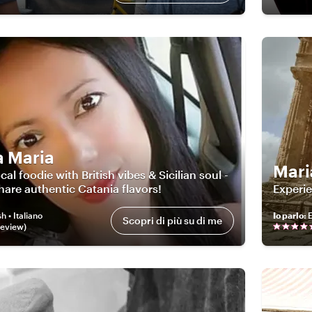
 Maria
Mari
ocal foodie with British vibes & Sicilian soul -
hare authentic Catania flavors!
Experie
h • Italiano
Io parlo
:
E
Scopri di più su di me
eview
)