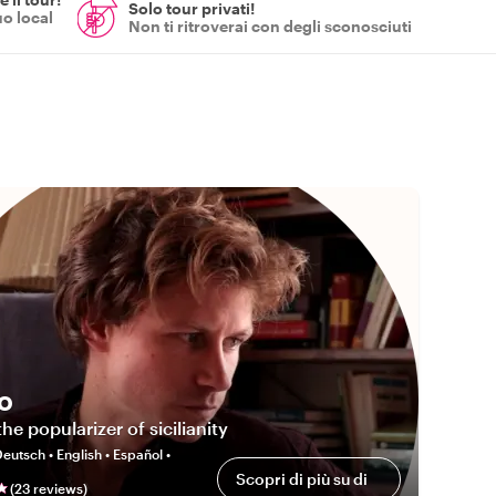
Solo tour privati!
uo local
Non ti ritroverai con degli sconosciuti
o
the popularizer of sicilianity
eutsch • English • Español •
Scopri di più su di
(
23
review
s
)