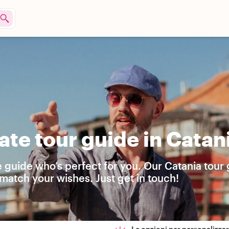
te tour guide in Catan
e guide who’s perfect for you. Our Catania tour
match your wishes. Just get in touch!
Le opzioni per personalizzare