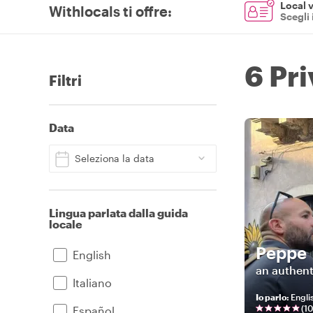
Local v
Withlocals ti offre
:
Scegli 
6 Pri
Filtri
Data
Seleziona la data
Lingua parlata dalla guida
locale
Peppe
English
an authent
Italiano
Io parlo
:
Englis
(
10
Español