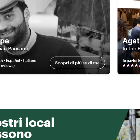
ppe
Agat
lian Paesano
In the 
h • Español • Italiano
Io parlo
:
E
Scopri di più su di me
review
s
)
ostri local
ssono