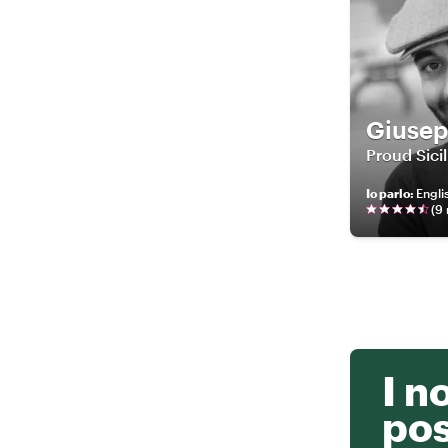
Giuse
Proud Sici
Io parlo
:
Englis
(
9
I n
po