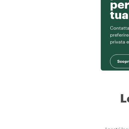
per
tua
Contatta 
preferir
privata 
Scopri
L