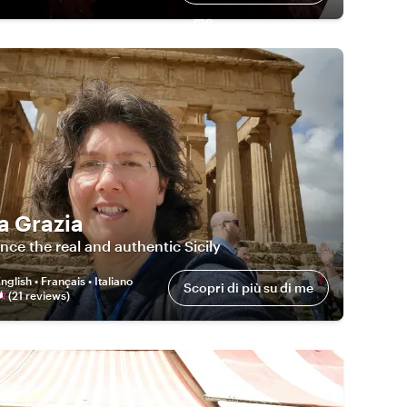
me
a Grazia
nce the real and authentic Sicily
nglish • Français • Italiano
Scopri di più su di me
(
21
review
s
)