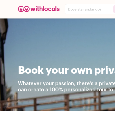
Dove stai andando?
Book your own priva
Whatever your passion, there’s a privat
can create a 100% personalized tour to 