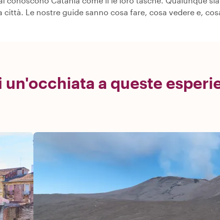
cal conoscono Catania come il le loro tasche. Qualunque sia 
ra città. Le nostre guide sanno cosa fare, cosa vedere e, c
i un'occhiata a queste esperi