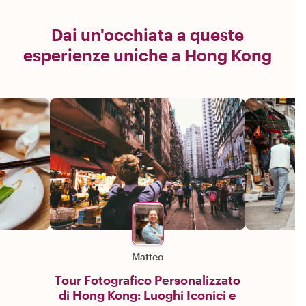
Dai un'occhiata a queste
esperienze uniche a Hong Kong
Matteo
Tour Fotografico Personalizzato
di Hong Kong: Luoghi Iconici e