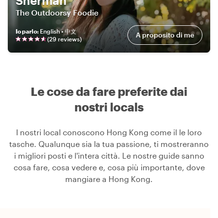
Sherman
The Outdoorsy Foodie
Io parlo
:
English • 中文
A proposito di me
(
29
review
s
)
Le cose da fare preferite dai
nostri locals
I nostri local conoscono Hong Kong come il le loro
tasche. Qualunque sia la tua passione, ti mostreranno
i migliori posti e l'intera città. Le nostre guide sanno
cosa fare, cosa vedere e, cosa più importante, dove
mangiare a Hong Kong.