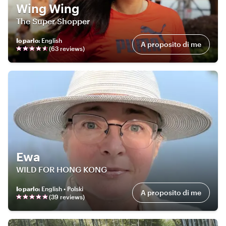
Wing Wing
The Super Shopper
Io parlo
:
English
A proposito di me
(
63
review
s
)
Ewa
WILD FOR HONG KONG
Io parlo
:
English • Polski
A proposito di me
(
39
review
s
)