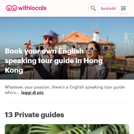
Iscriviti
Book your own English
speaking tour guide in Hong
Kong
Whatever your passion, there’s a English speaking tour guide
who’s
...
leggi di più
13 Private guides