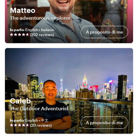
Matteo
The adventurous explorer
Io parlo
:
English • Italiano
A proposito di me
(
202
review
s
)
Caleb
The Outdoor Adventurist
Io parlo
:
English • 中文
A proposito di me
(
20
review
s
)