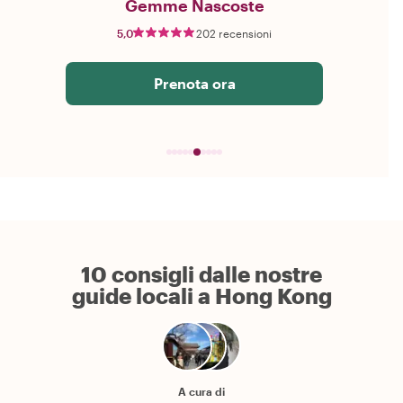
Gemme Nascoste
5,0
202 recensioni
Prenota ora
10 consigli dalle nostre
guide locali a Hong Kong
A cura di