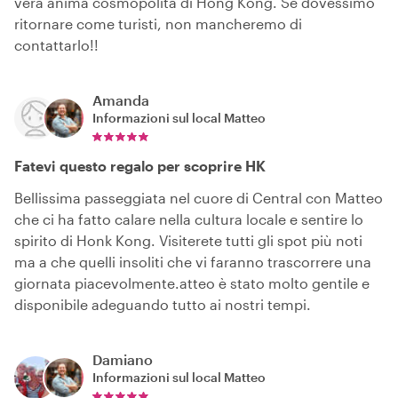
vera anima cosmopolita di Hong Kong. Se dovessimo
ritornare come turisti, non mancheremo di
contattarlo!!
Amanda
Informazioni sul local
Matteo
Fatevi questo regalo per scoprire HK
Bellissima passeggiata nel cuore di Central con Matteo
che ci ha fatto calare nella cultura locale e sentire lo
spirito di Honk Kong. Visiterete tutti gli spot più noti
ma a che quelli insoliti che vi faranno trascorrere una
giornata piacevolmente.atteo è stato molto gentile e
disponibile adeguando tutto ai nostri tempi.
Damiano
Informazioni sul local
Matteo