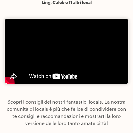
Ling, Caleb e 11 altri local
Scopri i consigli dei nostri fantastici locals. La nostra
comunità di locals è più che felice di condividere con
te consigli e raccomandazioni e mostrarti la loro
versione delle loro tanto amate città!