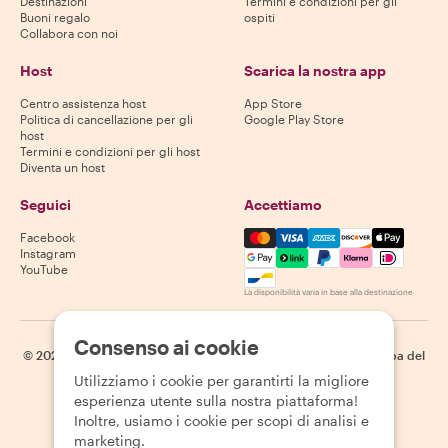
Destinazioni
Termini e condizioni per gli
Buoni regalo
ospiti
Collabora con noi
Host
Scarica la nostra app
Centro assistenza host
App Store
Politica di cancellazione per gli
Google Play Store
host
Termini e condizioni per gli host
Diventa un host
Seguici
Accettiamo
Mastercard, Visa, Amex, Di
Facebook
Instagram
YouTube
La disponibilità varia in base alla destinazione
Consenso ai cookie
©
2026
Withlocals.com
|
Informativa sulla privacy
|
Cookie
|
Mappa del
sito
Utilizziamo i cookie per garantirti la migliore
esperienza utente sulla nostra piattaforma!
Inoltre, usiamo i cookie per scopi di analisi e
marketing.