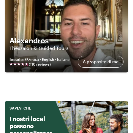
Alexandros
Thessaloniki Guided Tours
Io parlo
:
Ελληνικά • English • Italiano
A proposito di me
(
110
review
s
)
SAPEVI CHE
I nostri local
possono