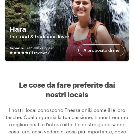
Hara
the food & traditions lover
Io parlo
:
Ελληνικά • English
A proposito di me
(
11
review
s
)
Le cose da fare preferite dai
nostri locals
I nostri local conoscono Thessaloniki come il le loro
tasche. Qualunque sia la tua passione, ti mostreranno
i migliori posti e l'intera città. Le nostre guide sanno
cosa fare, cosa vedere e, cosa più importante, dove