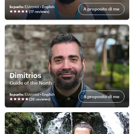
Io parlo
:
Ελληνικά • English
A proposito di me
(
17
review
s
)
Dimitrios
Guide of the North
Io parlo
:
Ελληνικά • English
A proposito di me
(
26
review
s
)