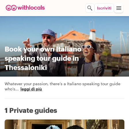
Iscriviti
Book your own Italiano
speaking tour guide in
Thessaloniki
Whatever your passion, there’s a Italiano speaking tour guide
who’s
...
leggi di più
1 Private guides