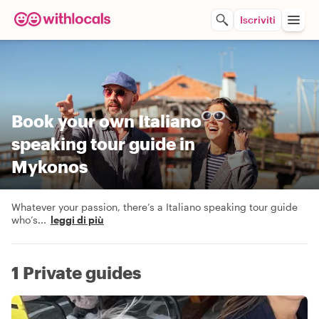
Iscriviti
Book your own Italiano
speaking tour guide in
Mykonos
Whatever your passion, there’s a Italiano speaking tour guide
who’s
...
leggi di più
1 Private guides