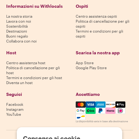
Informazioni su Withlocals
Ospiti
La nostra storia
Centro assistenza ospiti
Lavora con noi
Politica di cancellazione per gli
Sostenibilità
ospiti
Destinazioni
Termini e condizioni per gli
Buoni regalo
ospiti
Collabora con noi
Host
Scarica la nostra app
Centro assistenza host
App Store
Politica di cancellazione per gli
Google Play Store
host
Termini e condizioni per gli host
Diventa un host
Seguici
Accettiamo
Mastercard, Visa, Amex, Di
Facebook
Instagram
YouTube
La disponibilità varia in base alla destinazione
Consenso ai cookie