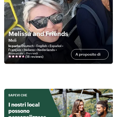
Melissa and Friends
Meli
Io parlo
:
Deutsch • English • Español •
Français • Italiano • Nederlands •
Português • Русский
A proposito di
(
18
review
s
)
me
SAPEVI CHE
I nostri local
possono