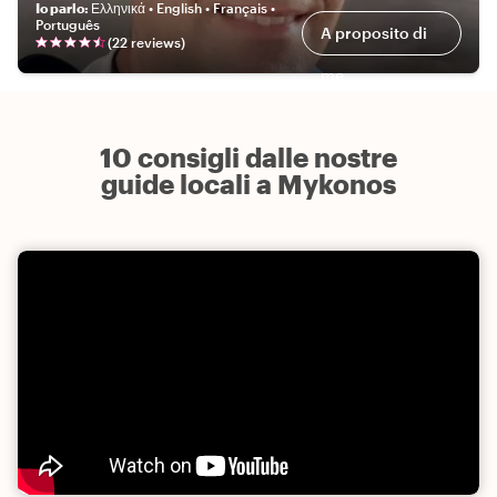
Io parlo
:
Ελληνικά • English • Français •
Português
A proposito di
(
22
review
s
)
me
10 consigli dalle nostre
guide locali a Mykonos