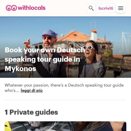
Iscriviti
Book your own Deutsch
speaking tour guide in
Mykonos
Whatever your passion, there’s a Deutsch speaking tour guide
who’s
...
leggi di più
1 Private guides