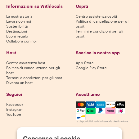
Informazioni su Withlocals
Ospiti
La nostra storia
Centro assistenza ospiti
Lavora con noi
Politica di cancellazione per gli
Sostenibilità
ospiti
Destinazioni
Termini e condizioni per gli
Buoni regalo
ospiti
Collabora con noi
Host
Scarica la nostra app
Centro assistenza host
App Store
Politica di cancellazione per gli
Google Play Store
host
Termini e condizioni per gli host
Diventa un host
Seguici
Accettiamo
Mastercard, Visa, Amex, Di
Facebook
Instagram
YouTube
La disponibilità varia in base alla destinazione
Consenso ai cookie