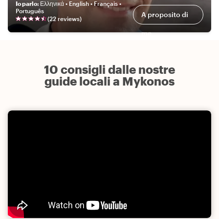
Io parlo
:
Ελληνικά • English • Français •
Português
A proposito di
(
22
review
s
)
me
10 consigli dalle nostre
guide locali a Mykonos