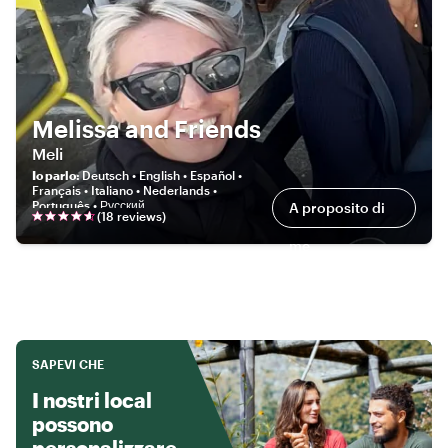
Melissa and Friends
Meli
Io parlo
:
Deutsch • English • Español •
Français • Italiano • Nederlands •
Português • Русский
A proposito di
(
18
review
s
)
me
SAPEVI CHE
I nostri local
possono