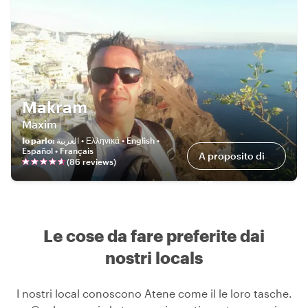
Makram
Maxim
Io parlo
:
العربية • Ελληνικά • English •
Español • Français
A proposito di
(
86
review
s
)
me
Le cose da fare preferite dai
nostri locals
I nostri local conoscono Atene come il le loro tasche.