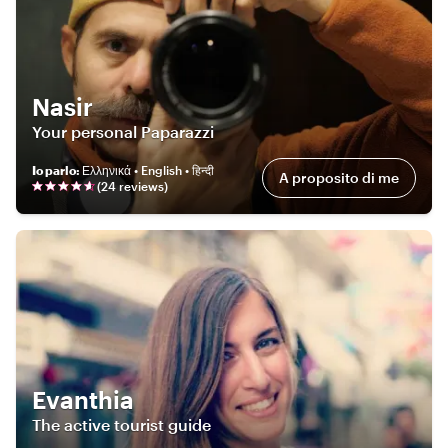
Nasir
Your personal Paparazzi
Io parlo
:
Ελληνικά • English • हिन्दी
A proposito di me
(
24
review
s
)
Evanthia
The active tourist guide