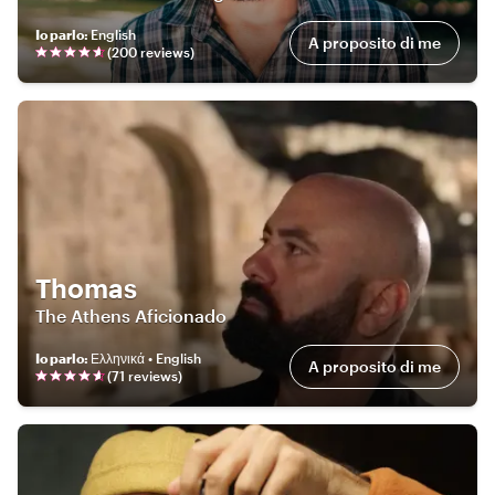
Io parlo
:
English
A proposito di me
(
200
review
s
)
Thomas
The Athens Aficionado
Io parlo
:
Ελληνικά • English
A proposito di me
(
71
review
s
)