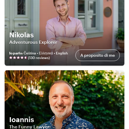
Nikolas
Adventurous Explorer
Io parlo
:
Čeština • Ελληνικά • English
A proposito di me
(
130
review
s
)
Ioannis
The Funny Lawyer