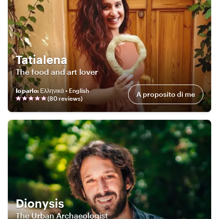
Tatialena
The food and art lover
Io parlo
:
Ελληνικά • English
A proposito di me
(
80
review
s
)
Dionysis
The Urban Archaeologist