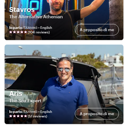
Stavros
The Alternative Athenian
Io parlo
:
Ελληνικά • English
A proposito di me
(
104
review
s
)
Aris
The Sea Expert
Io parlo
:
Ελληνικά • English
A proposito di me
(
51
review
s
)