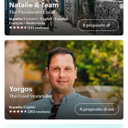
Natalie & Team
The Passionate Local
Io parlo
:
Ελληνικά • English • Español •
Français • Nederlands
A proposito di
(
141
review
s
)
me
Yorgos
The Cool Storyteller
Io parlo
:
English
A proposito di me
(
363
review
s
)