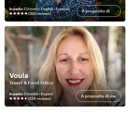
Io parlo
:
Ελληνικά • English • Français
A proposito di
(
350
review
s
)
me
Voula
Travel & Food Editor
Io parlo
:
Ελληνικά • English
A proposito di me
(
224
review
s
)