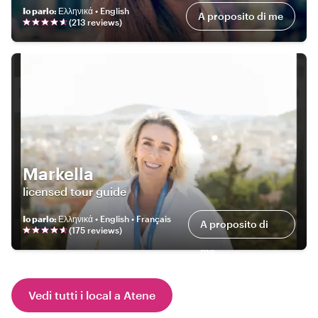
Io parlo
:
Ελληνικά • English
A proposito di me
(
213
review
s
)
Markella
licensed tour guide
Io parlo
:
Ελληνικά • English • Français
A proposito di
(
175
review
s
)
me
Vedi tutti i local a Atene