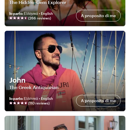
The Hidden-Gem Explorer
Io parlo
:
Ελληνικά • English
A proposito di me
(
266
review
s
)
John
The Greek Antiquarian
Io parlo
:
Ελληνικά • English
A proposito di me
(
110
review
s
)