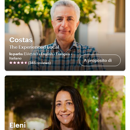
Costas
The Experienced Local
Io parlo
:
Ελληνικά • English • Français •
Italiano
A proposito di
(
345
review
s
)
me
Eleni