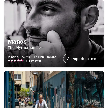
Manos
The Mythomaniac
Io parlo
:
Ελληνικά • English • Italiano
A proposito di me
(
171
review
s
)