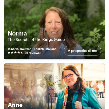
Norma
The Secrets of the Kings Guide
Io parlo
:
Deutsch • English • Italiano
A proposito di me
(
25
review
s
)
Anne