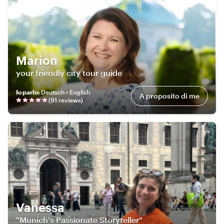
Marion
your friendly city tour guide
Io parlo
:
Deutsch • English
A proposito di me
(
91
review
s
)
Vanessa
"Munich's Passionate Storyteller"