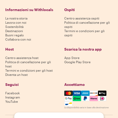
Informazioni su Withlocals
Ospiti
La nostra storia
Centro assistenza ospiti
Lavora con noi
Politica di cancellazione per gli
Sostenibilità
ospiti
Destinazioni
Termini e condizioni per gli
Buoni regalo
ospiti
Collabora con noi
Host
Scarica la nostra app
Centro assistenza host
App Store
Politica di cancellazione per gli
Google Play Store
host
Termini e condizioni per gli host
Diventa un host
Seguici
Accettiamo
Mastercard, Visa, Amex, Di
Facebook
Instagram
YouTube
La disponibilità varia in base alla destinazione