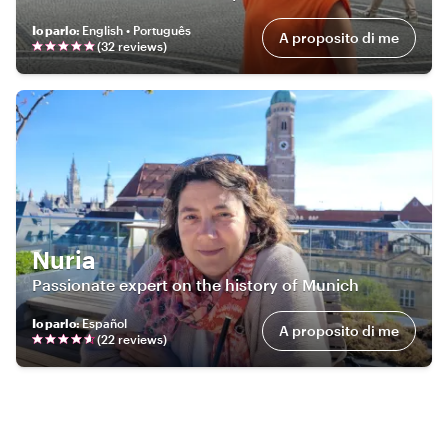
Io parlo
:
English • Português
A proposito di me
(
32
review
s
)
Nuria
Passionate expert on the history of Munich
Io parlo
:
Español
A proposito di me
(
22
review
s
)