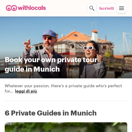
Iscriviti
Book your own private tour
guide in Munich
Whatever your passion, there’s a private guide who’s perfect
for
...
leggi di più
6 Private Guides in Munich