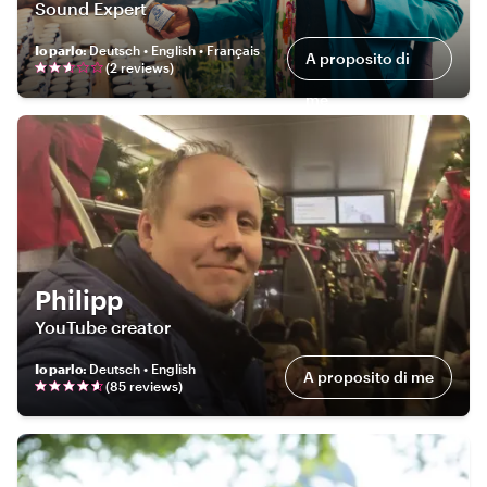
Sound Expert
Io parlo
:
Deutsch • English • Français
A proposito di
(
2
review
s
)
me
Philipp
YouTube creator
Io parlo
:
Deutsch • English
A proposito di me
(
85
review
s
)