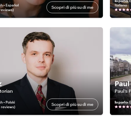
Io parlo
:
E
sh • Español
Italiano
Scopri di più su di me
review
s
)
z
Paul
torian
Paul’s 
h • Polski
Io parlo
:
E
Scopri di più su di me
review
s
)