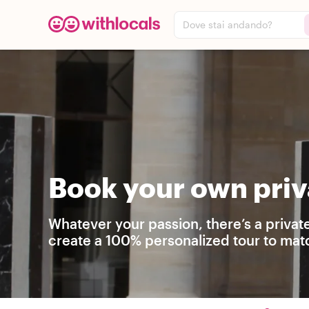
Dove stai andando?
Book your own priva
Whatever your passion, there’s a privat
create a 100% personalized tour to matc