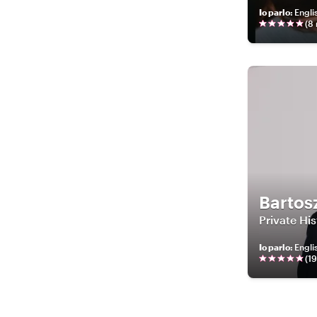
Io parlo
:
Engli
(
8
Bartos
Private His
Io parlo
:
Englis
(
19