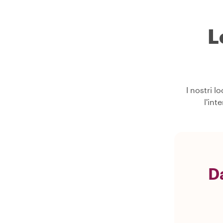
L
I nostri l
l'int
D