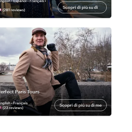
nglish • Español • Français •
Scopri di più su di
(
281
review
s
)
me
Perfect Paris Tours
nglish • Français
Scopri di più su di me
(
23
review
s
)