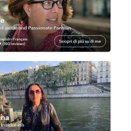
ie
d guide and Passionate Parisian
nglish • Français
Scopri di più su di me
(
190
review
s
)
ana
 Insider-ish