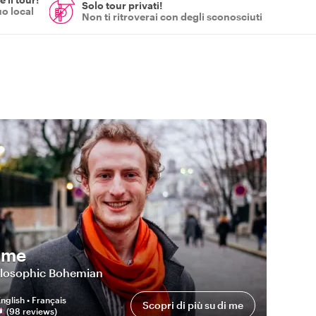
Solo tour privati!
uo local
Non ti ritroverai con degli sconosciuti
ime
ilosophic Bohemian
nglish • Français
Scopri di più su di me
(
98
review
s
)