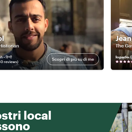
ol
Jean
Historian
The Ga
 • हिन्दी
Io parlo
:
E
Scopri di più su di me
60
review
s
)
ostri local
ssono