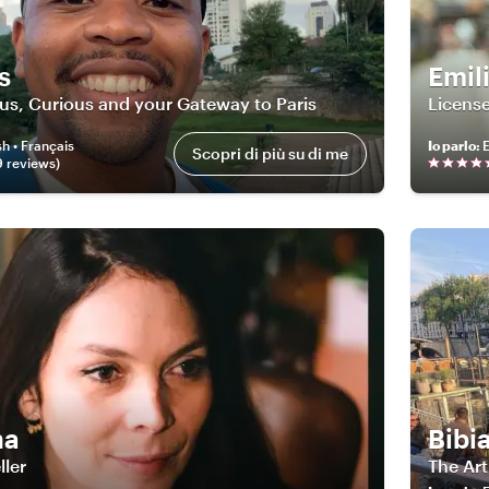
s
Emil
s, Curious and your Gateway to Paris
License
sh • Français
Io parlo
:
E
Scopri di più su di me
9
review
s
)
na
Bibi
ller
The Art