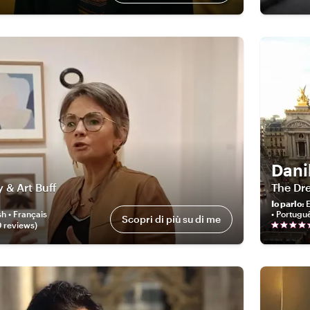
Dani
 & Art Buff
The Dre
Io parlo
:
E
sh • Français
• Portugu
Scopri di più su di me
0
review
s
)