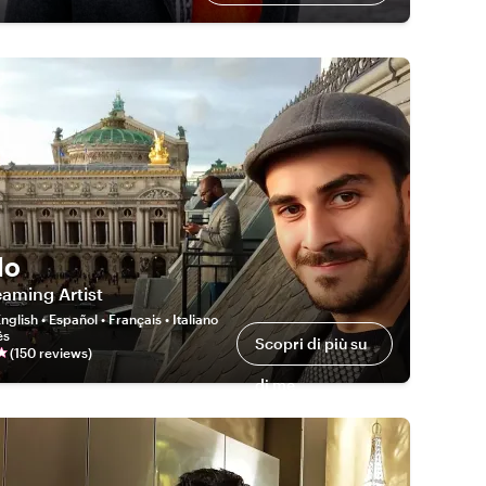
lo
aming Artist
nglish • Español • Français • Italiano
ês
Scopri di più su
(
150
review
s
)
di me