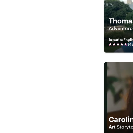
Thoma
Adventurou
Io parlo
:
Engli
(
4
Caroli
Art Storyte