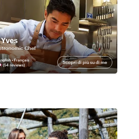
 Yves
stronomic Chef
nglish • Français
Scopri di più su di me
(
54
review
s
)