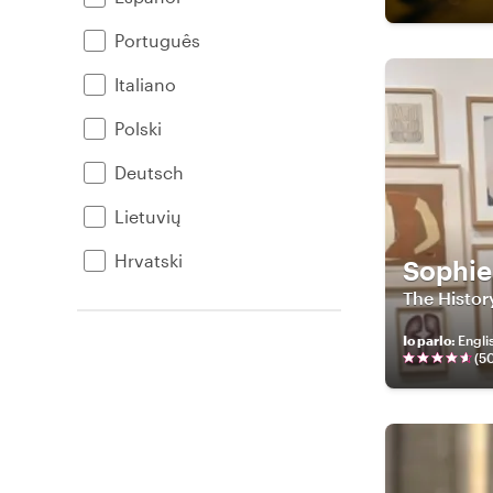
Português
Italiano
Polski
Deutsch
Lietuvių
Hrvatski
Sophie
The History
Io parlo
:
Engli
(
5