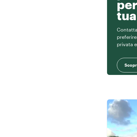
per
tua
Contatta 
preferir
privata 
Scopri