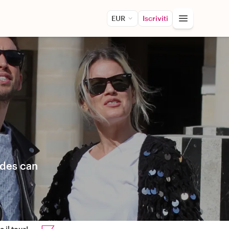
EUR
Iscriviti
ides can
 il tour!