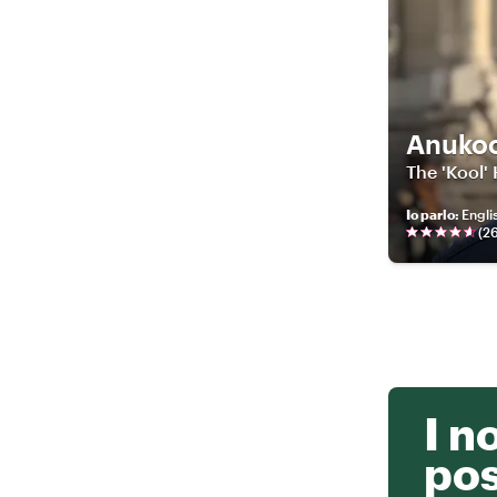
Anuko
The 'Kool' 
Io parlo
:
English
(
2
I n
po