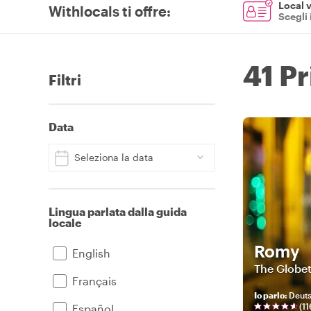
Local v
Withlocals ti offre
:
Scegli 
41 Pr
Filtri
Data
Seleziona la data
Lingua parlata dalla guida
locale
Romy
English
The Globe
Français
Io parlo
:
Deuts
(
11
Español