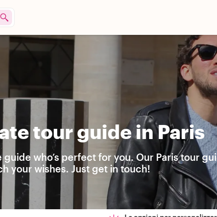
te tour guide in Paris
e guide who’s perfect for you. Our Paris tour gu
h your wishes. Just get in touch!
Le opzioni per personalizzare