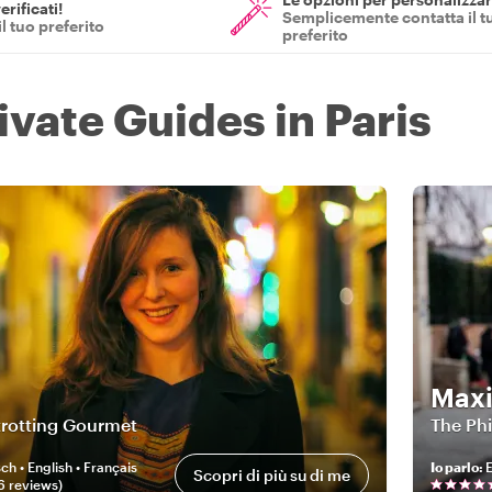
erificati!
Semplicemente contatta il t
il tuo preferito
preferito
ivate Guides in Paris
Max
trotting Gourmet
The Ph
ch • English • Français
Io parlo
:
E
Scopri di più su di me
6
review
s
)