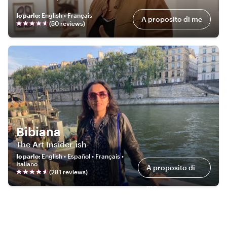
Io parlo
:
English • Français
A proposito di me
(
50
review
s
)
Bibiana
The Art Insider-ish
Io parlo
:
English • Español • Français •
Italiano
A proposito di
(
281
review
s
)
me