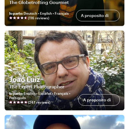
The Globetrotting Gourmet
Io parlo
:
Deutsch • English • Français
A proposito di
(
116
review
s
)
me
Joao Luiz
The Expert Photographer
Io parlo
:
English • Español • Français •
Português
A proposito di
(
247
review
s
)
me