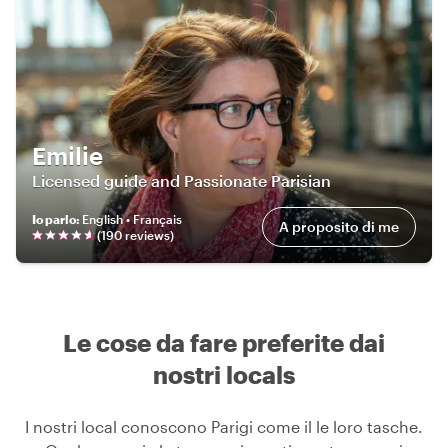
Emilie
Licensed guide and Passionate Parisian
Io parlo
:
English • Français
A proposito di me
(
190
review
s
)
Le cose da fare preferite dai
nostri locals
I nostri local conoscono Parigi come il le loro tasche.