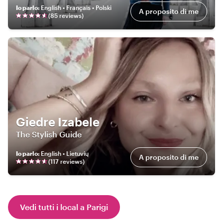
Io parlo
:
English • Français • Polski
A proposito di me
(
85
review
s
)
Giedre Izabele
The Stylish Guide
Io parlo
:
English • Lietuvių
A proposito di me
(
117
review
s
)
Vedi tutti i local a Parigi