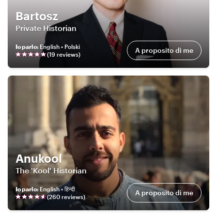
Bartosz
Private Historian
Io parlo
:
English • Polski
A proposito di me
(
19
review
s
)
Anukool
The 'Kool' Historian
Io parlo
:
English • हिन्दी
A proposito di me
(
260
review
s
)