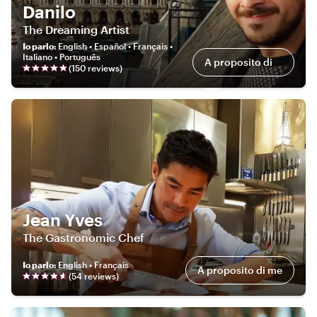
Danilo
The Dreaming Artist
Io parlo
:
English • Español • Français •
Italiano • Português
A proposito di
(
150
review
s
)
me
Jean Yves
The Gastronomic Chef
Io parlo
:
English • Français
A proposito di me
(
54
review
s
)