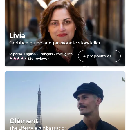
Livia
Certified guide and passionate storyteller
Io parlo
:
English • Français • Português
A proposito di
(
26
review
s
)
me
Clément
The Lifestyle Ambassador