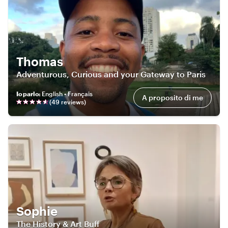
Thomas
Adventurous, Curious and your Gateway to Paris
Io parlo
:
English • Français
A proposito di me
(
49
review
s
)
Sophie
The History & Art Buff