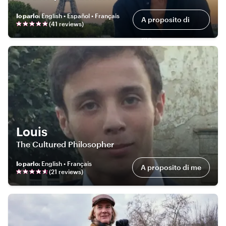
Io parlo
:
English • Español • Français
A proposito di
(
41
review
s
)
me
Louis
The Cultured Philosopher
Io parlo
:
English • Français
A proposito di me
(
21
review
s
)