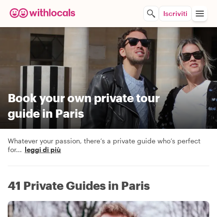
Iscriviti
Book your own private tour
guide in Paris
Whatever your passion, there’s a private guide who’s perfect
for
...
leggi di più
41 Private Guides in Paris