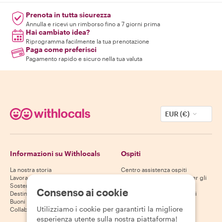
Prenota in tutta sicurezza
Annulla e ricevi un rimborso fino a 7 giorni prima
Hai cambiato idea?
Riprogramma facilmente la tua prenotazione
Paga come preferisci
Pagamento rapido e sicuro nella tua valuta
EUR (€)
Informazioni su Withlocals
Ospiti
La nostra storia
Centro assistenza ospiti
Lavora con noi
Politica di cancellazione per gli
Sostenibilità
ospiti
Consenso ai cookie
Destinazioni
Termini e condizioni per gli
Buoni regalo
ospiti
Utilizziamo i cookie per garantirti la migliore
Collabora con noi
esperienza utente sulla nostra piattaforma!