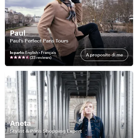
Paul
Paul’s Perfect Paris Tours
Io parlo
:
English • Français
A proposito di me
(
23
review
s
)
Aneta
Stylist & Paris Shopping Expert