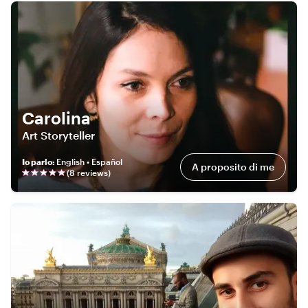
Carolina
Art Storyteller
Io parlo
:
English • Español
A proposito di me
(
8
review
s
)