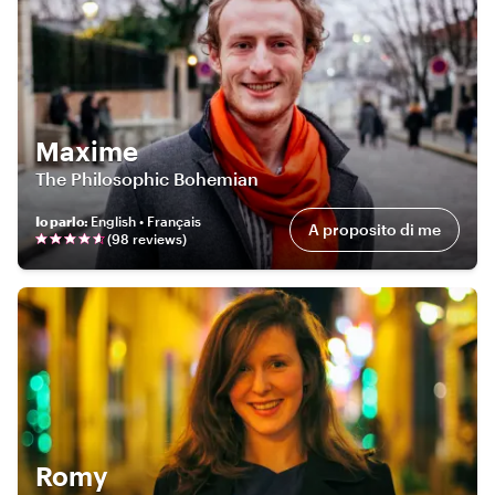
Maxime
The Philosophic Bohemian
Io parlo
:
English • Français
A proposito di me
(
98
review
s
)
Romy