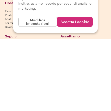
Host
Scarica la nostra app
Inoltre, usiamo i cookie per scopi di analisi e
marketing.
Centro assistenza host
App Store
Politica di cancellazione per gli
Google Play Store
host
Modifica
Accetta i cookie
Termini e condizioni per gli host
impostazioni
Diventa un host
Seguici
Accettiamo
Mastercard, Visa, Amex, Di
Facebook
Instagram
YouTube
La disponibilità varia in base alla destinazione
©
2026
Withlocals.com
|
Informativa sulla privacy
|
Cookie
|
Mappa del
sito