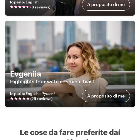
Io parlo
:
English
A proposito di me
(
8
review
s
)
Evgeniia
Highlights tour with a criminal twist
Io parlo
:
English • Русский
A proposito di me
(
29
review
s
)
Le cose da fare preferite dai