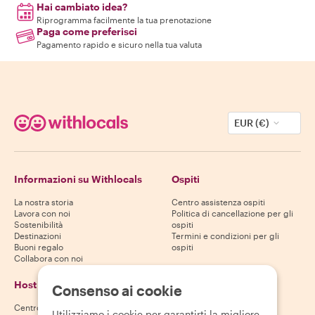
Hai cambiato idea?
Riprogramma facilmente la tua prenotazione
Paga come preferisci
Pagamento rapido e sicuro nella tua valuta
EUR (€)
Informazioni su Withlocals
Ospiti
La nostra storia
Centro assistenza ospiti
Lavora con noi
Politica di cancellazione per gli
Sostenibilità
ospiti
Destinazioni
Termini e condizioni per gli
Buoni regalo
ospiti
Collabora con noi
Host
Scarica la nostra app
Consenso ai cookie
Centro assistenza host
App Store
Utilizziamo i cookie per garantirti la migliore