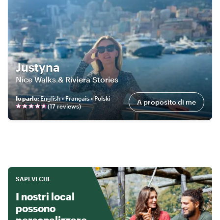
Justyna
Nice Walks & Riviera Stories
Io parlo
:
English • Français • Polski
A proposito di me
(
17
review
s
)
SAPEVI CHE
I nostri local
possono