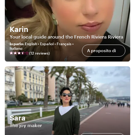
Karin
Your local guide around the French Riviera Riviera
Io parlo
:
English • Español • Français •
Italiano
A proposito di
(
12
review
s
)
me
Sara
The joy maker