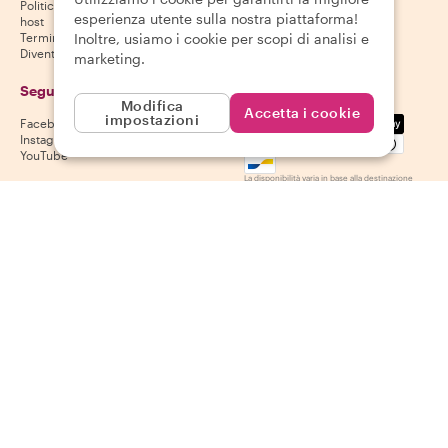
Politica di cancellazione per gli
Google Play Store
esperienza utente sulla nostra piattaforma!
host
Inoltre, usiamo i cookie per scopi di analisi e
Termini e condizioni per gli host
Diventa un host
marketing.
Seguici
Accettiamo
Modifica
Accetta i cookie
impostazioni
Mastercard, Visa, Amex, Di
Facebook
Instagram
YouTube
La disponibilità varia in base alla destinazione
©
2026
Withlocals.com
|
Informativa sulla privacy
|
Cookie
|
Mappa del
sito