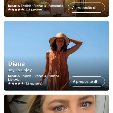
Io parlo
:
English • Français • Português
A proposito di
(
137
review
s
)
me
Diana
Joy To Enjoy
Io parlo
:
English • Français • Italiano •
Lietuvių
A proposito di
(
32
review
s
)
me