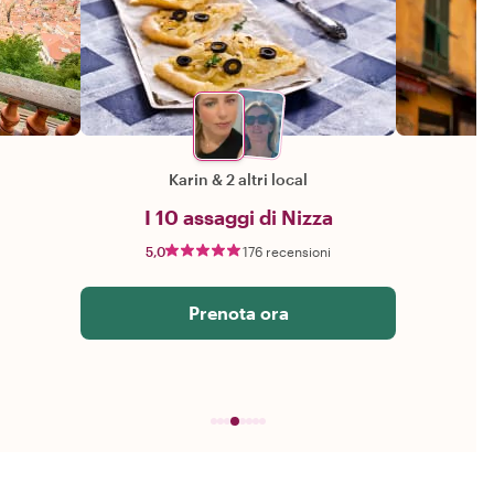
Karin
&
2 altri local
I 10 assaggi di Nizza
5,0
176 recensioni
Prenota ora