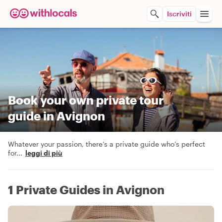
Iscriviti
Book your own private tour
guide in Avignon
Whatever your passion, there’s a private guide who’s perfect
for
...
leggi di più
1 Private Guides in Avignon