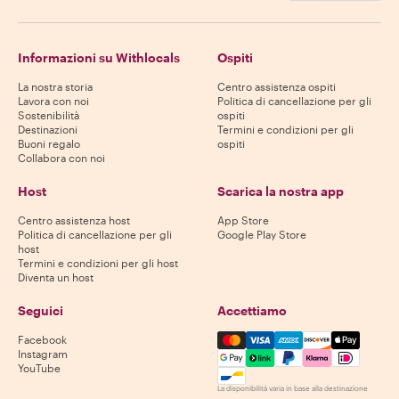
Informazioni su Withlocals
Ospiti
La nostra storia
Centro assistenza ospiti
Lavora con noi
Politica di cancellazione per gli
Sostenibilità
ospiti
Destinazioni
Termini e condizioni per gli
Buoni regalo
ospiti
Collabora con noi
Host
Scarica la nostra app
Centro assistenza host
App Store
Politica di cancellazione per gli
Google Play Store
host
Termini e condizioni per gli host
Diventa un host
Seguici
Accettiamo
Mastercard, Visa, Amex, Di
Facebook
Instagram
YouTube
La disponibilità varia in base alla destinazione