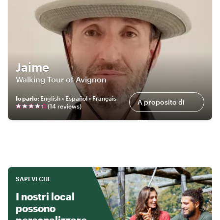
Jaime
Walking Tour of Avignon
Io parlo
:
English • Español • Français
A proposito di
(
14
review
s
)
me
SAPEVI CHE
I nostri local
possono