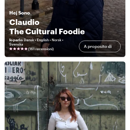
Hej
Sono
Claudio
The Cultural Foodie
Io parlo
:
Dansk • English • Norsk •
Svenska
A proposito di
(
161 recensioni
)
me