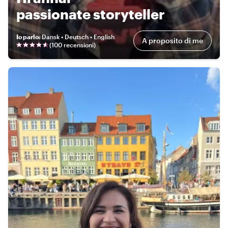
passionate storyteller
Io parlo
:
Dansk • Deutsch • English
A proposito di me
(
100 recensioni
)