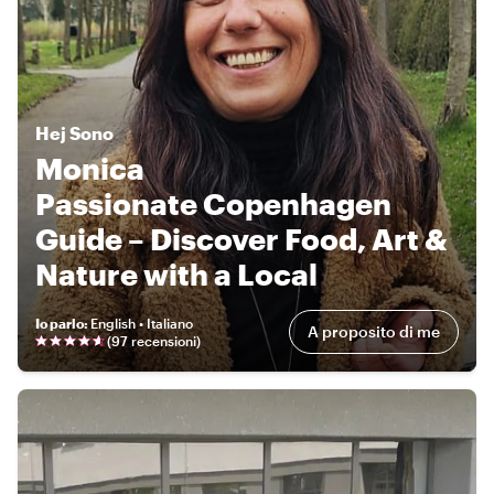
Hej
Sono
Monica
Passionate Copenhagen
Guide – Discover Food, Art &
Nature with a Local
Io parlo
:
English • Italiano
A proposito di me
(
97 recensioni
)