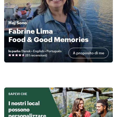
Hej
Sono
Fabrine Lima
Food & Good Memories
Io parlo
:
Dansk • English • Português
A proposito di me
(
61 recensioni
)
SAPEVI CHE
I nostri local
possono
personalizzare