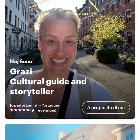
Hej
Sono
Grazi
Cultural guide and
storyteller
Io parlo
:
English • Português
A proposito di me
(
91 recensioni
)