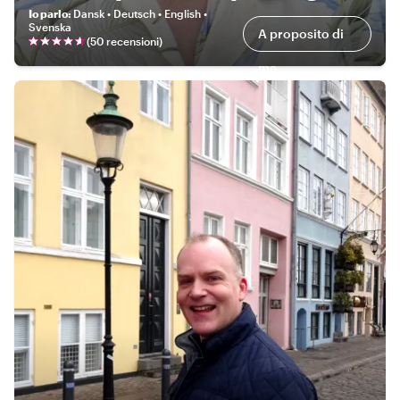
Io parlo
:
Dansk • Deutsch • English •
Svenska
A proposito di
(
50 recensioni
)
me