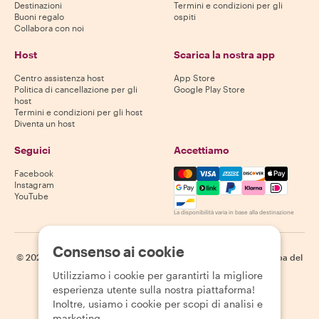
Destinazioni
Termini e condizioni per gli
Buoni regalo
ospiti
Collabora con noi
Host
Scarica la nostra app
Centro assistenza host
App Store
Politica di cancellazione per gli
Google Play Store
host
Termini e condizioni per gli host
Diventa un host
Seguici
Accettiamo
Mastercard, Visa, Amex, Di
Facebook
Instagram
YouTube
La disponibilità varia in base alla destinazione
Consenso ai cookie
©
2026
Withlocals.com
|
Informativa sulla privacy
|
Cookie
|
Mappa del
sito
Utilizziamo i cookie per garantirti la migliore
esperienza utente sulla nostra piattaforma!
Inoltre, usiamo i cookie per scopi di analisi e
marketing.