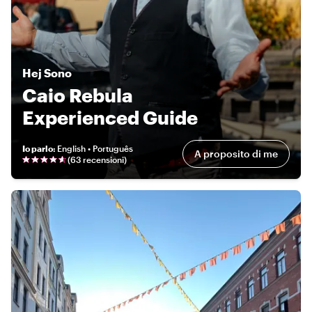
Hej
Sono
Caio Rebula
Experienced Guide
Io parlo
:
English • Português
A proposito di me
(
63 recensioni
)