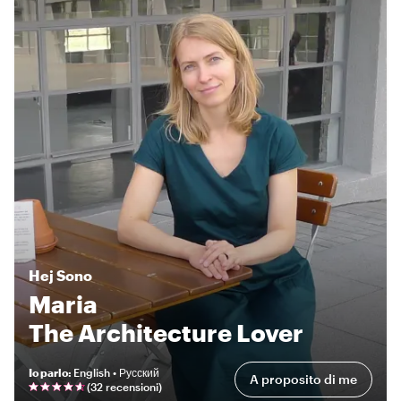
Hej
Sono
Maria
The Architecture Lover
Io parlo
:
English • Русский
A proposito di me
(
32 recensioni
)