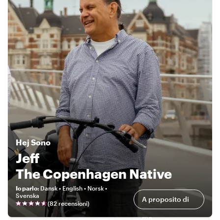
Hej
Sono
Jeff
The Copenhagen Native
Io parlo
:
Dansk • English • Norsk •
Svenska
A proposito di
(
82 recensioni
)
me