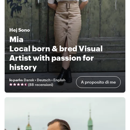
Hej
Sono
Mia
Local born & bred Visual
Artist with passion for
history
Io parlo
:
Dansk • Deutsch • English
A proposito di me
(
88 recensioni
)