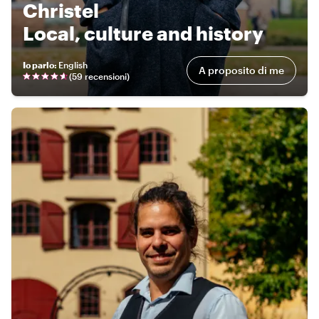
Christel
Local, culture and history
Io parlo
:
English
A proposito di me
(
59 recensioni
)