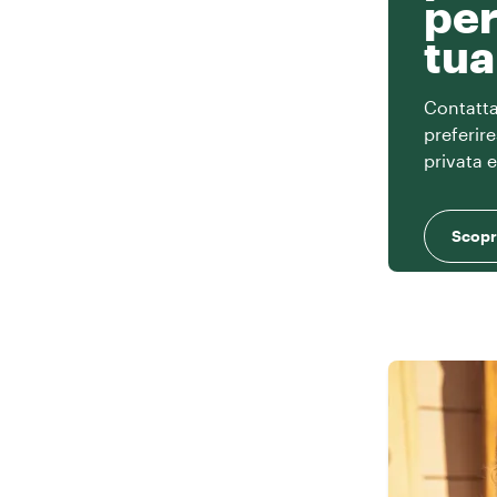
per
tua
Contatta 
preferir
privata 
Scopri