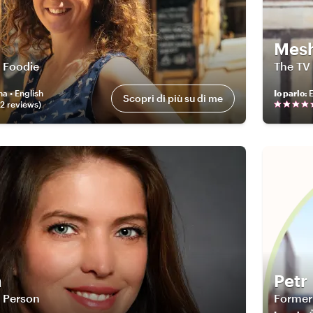
Mes
 Foodie
The TV
na • English
Io parlo
:
Scopri di più su di me
02
review
s
)
a
Petr
 Person
Former 