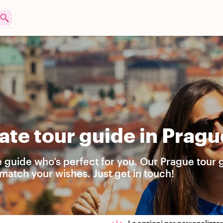
ate tour guide in Pragu
e guide who’s perfect for you. Our Prague tour 
match your wishes. Just get in touch!
Le opzioni per personalizzare