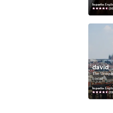
Io parlo
:
Engli
(
9
david
The Unique
Local
Io parlo
:
Engli
(
19