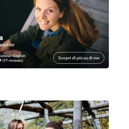
a
rapher
eština • English
Scopri di più su di me
(
77
review
s
)