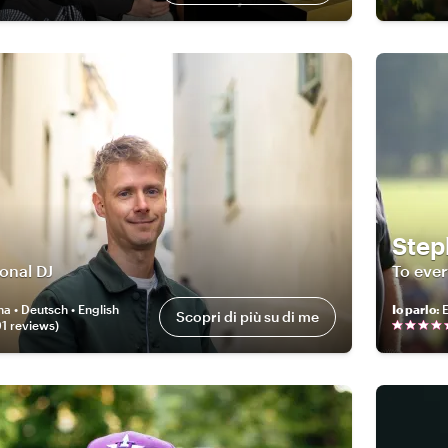
Step
onal DJ
To ever
na • Deutsch • English
Io parlo
:
E
Scopri di più su di me
91
review
s
)