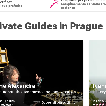
erificati!
Semplicemente contatta il t
il tuo preferito
preferito
rivate Guides in Prague
ne Alexandra
Ivan
student, theater actress and family person
History
na • English
Io parlo
:
Č
Scopri di più su di me
2
review
s
)