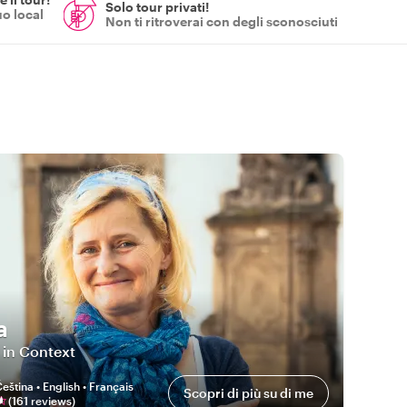
Solo tour privati!
uo local
Non ti ritroverai con degli sconosciuti
a
 in Context
eština • English • Français
Scopri di più su di me
(
161
review
s
)