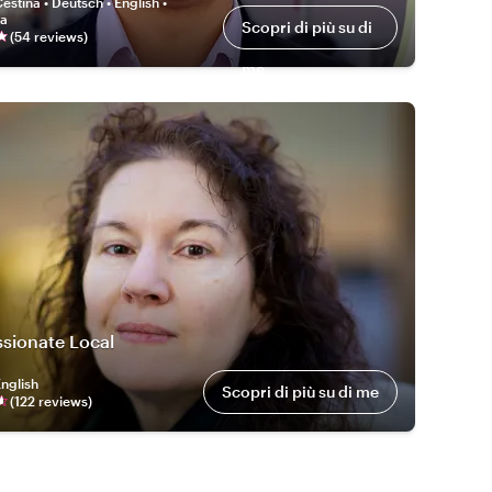
eština • Deutsch • English •
na
Scopri di più su di
(
54
review
s
)
me
sionate Local
nglish
Scopri di più su di me
(
122
review
s
)