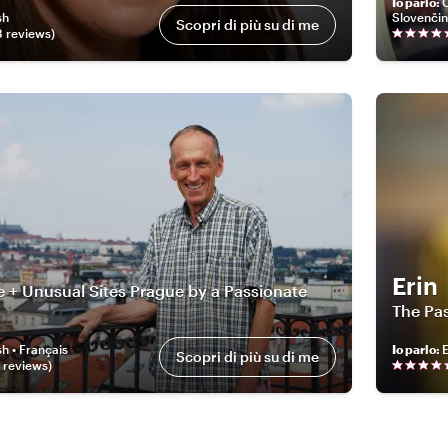
Io parlo
:
Č
sh
Slovenči
Scopri di più su di me
8
review
s
)
Erin
 + Unusual Sites Prague by a Passionate
The Pas
sh • Français
Io parlo
:
E
Scopri di più su di me
review
s
)