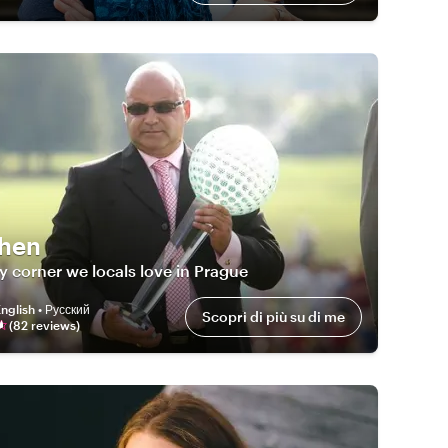
hen
y corner we locals love in Prague
nglish • Русский
Scopri di più su di me
(
82
review
s
)