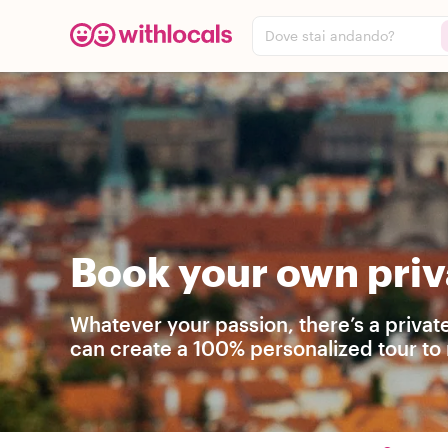
Dove stai andando?
Book your own priv
Whatever your passion, there’s a privat
can create a 100% personalized tour to 