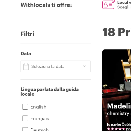
Local v
Withlocals ti offre
:
Scegli 
18 P
Filtri
Data
Seleziona la data
Lingua parlata dalla guida
locale
Madeli
English
chemistry 
Français
Io parlo
:
Češti
(
2
Deutsch