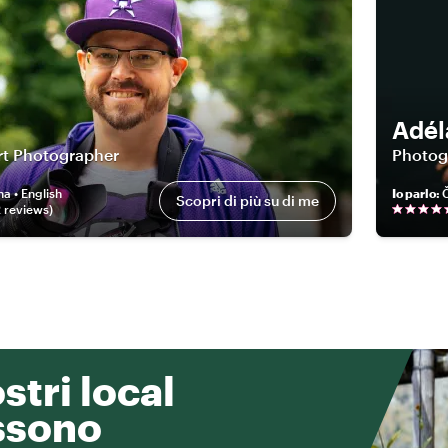
Adél
rt Photographer
Photog
na • English
Io parlo
:
Č
Scopri di più su di me
2
review
s
)
ostri local
ssono