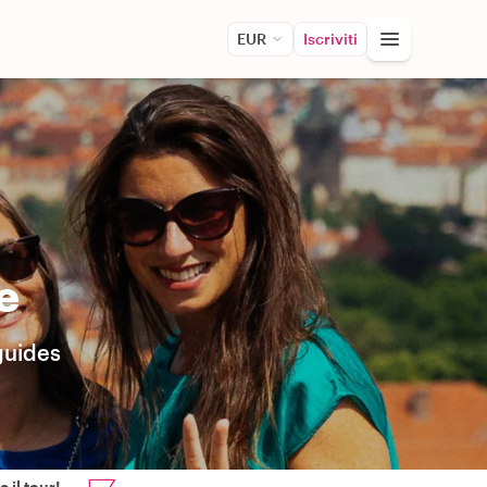
EUR
Iscriviti
e
guides
 il tour!