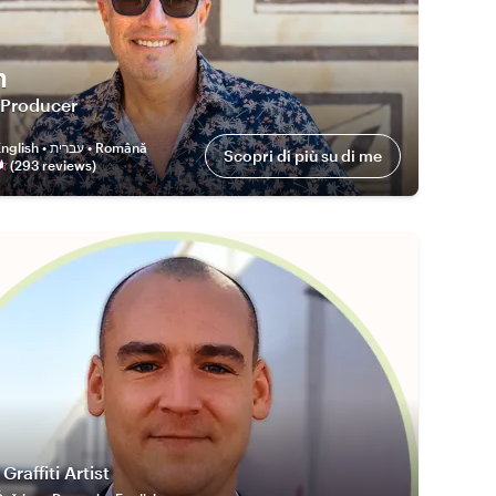
h
 Producer
English • עברית • Română
Scopri di più su di me
(
293
review
s
)
Graffiti Artist