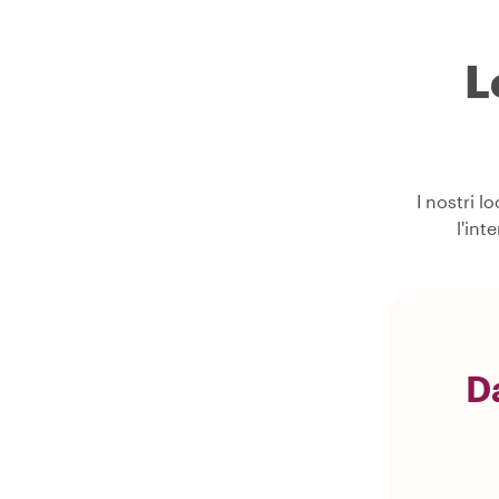
L
I nostri l
l'int
D