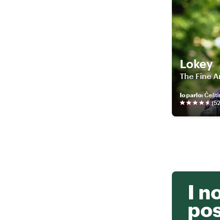
Lokey
The Fine A
Io parlo
:
Češti
(
5
I n
po