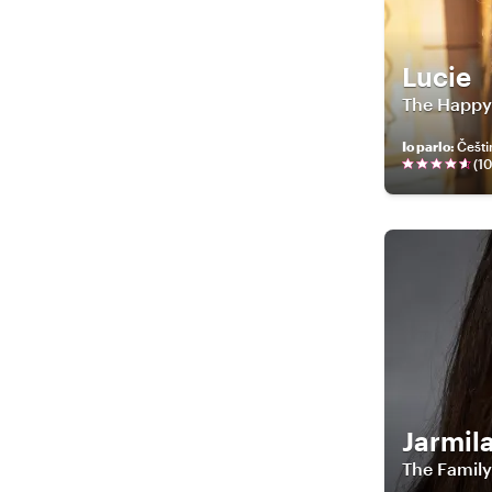
Lucie
The Happy
Io parlo
:
Češti
(
1
Jarmil
The Family