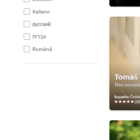
Italiano
русский
עברית
Română
Tomáš
The occasi
Io parlo
:
Češti
(
2